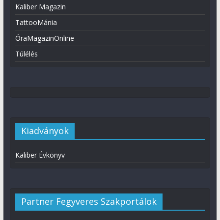
Kaliber Magazin
TattooMánia
ÓraMagazinOnline
Túlélés
Kiadványok
Kaliber Évkönyv
Partner Fegyveres Szakportálok