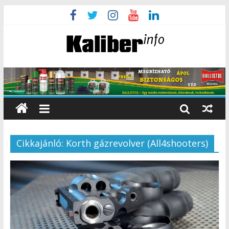
Cikkajánló: Korth gázrevolver (All4shooters)