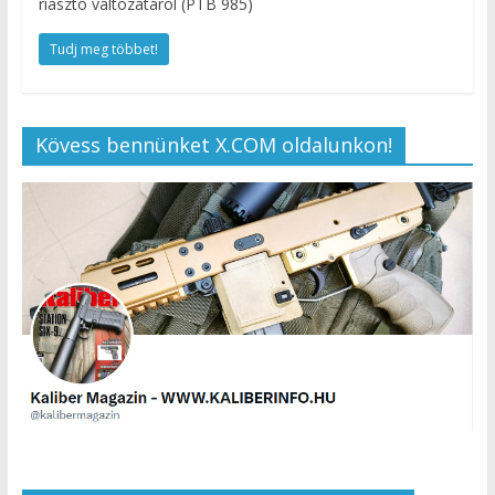
riasztó változatáról (PTB 985)
Tudj meg többet!
Kövess bennünket X.COM oldalunkon!