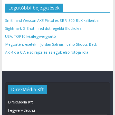
Legutóbbi bejegyzések
Smith and Wesson AXE Pistol és SBR .300 BLK kaliberben
Sightmark G-Shot – red dot régebbi Glockokra
USA: TOP10 kézifegyvergyártó
Megtörtént esetek – Jordan Salinas: Idaho Shoots Back
AK-47: a CIA első rajza és az egyik első fotója róla
DirexMédia Kft
DirexMédia Kft.
Fegyvervideo.hu