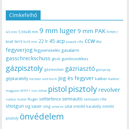
Címkefelhő
9 mm luger
9 mm PAK
5,56x45 mm
9 mm r
4,5 mm
ccw
45 acp
22 lr
eu
knall
9x19
9x19 mm
assault rifle
fegyverjog
gasalarm
fegyverviselés
gasschreckschuss
gumilövedékes
glock
gázpisztoly
gázriasztó
gázrevolver
gázspray
jog és fegyver
gépkarabély
kaliber
heckler und koch
Kaliber
pisztoly
pistol
revolver
magazin
non lethal
M1911
semiauto
selfdefence
Ruger
semiauto rifle
rubber bullet
shotgun
usa
sig sauer
smg
öntöltő karabély
öntöltő
umarex
önvédelem
pisztoly