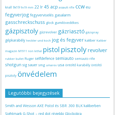
ccw
45 acp
22 lr
eu
knall
9x19
9x19 mm
assault rifle
fegyverjog
gasalarm
fegyverviselés
gasschreckschuss
gumilövedékes
glock
gázpisztoly
gázriasztó
gázrevolver
gázspray
jog és fegyver
gépkarabély
kaliber
heckler und koch
Kaliber
pisztoly
pistol
revolver
magazin
non lethal
M1911
semiauto
selfdefence
Ruger
semiauto rifle
rubber bullet
shotgun
usa
sig sauer
smg
öntöltő karabély
öntöltő
umarex
önvédelem
pisztoly
Legutóbbi bejegyzések
Smith and Wesson AXE Pistol és SBR .300 BLK kaliberben
Sightmark G-Shot – red dot régebbi Glockokra