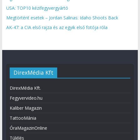
USA: TOP10 kézifegyvergyártó
Megtörtént esetek – Jordan Salinas: Idaho Shoots Back
AK-47: a CIA első rajza és az egyik első fotója róla
DirexMédia Kft
DirexMédia Kft.
Fegyvervideo.hu
Kaliber Magazin
TattooMánia
ÓraMagazinOnline
Túlélés