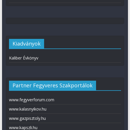
Kiadványok
Kaliber Évkönyv
Partner Fegyveres Szakportálok
www.fegyverforum.com
www.kalasnyikov.hu
www.gazpisztoly.hu
www.kapszli.hu