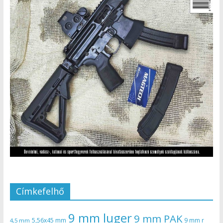
Címkefelhő
9 mm luger
9 mm PAK
5,56x45 mm
9 mm r
4,5 mm