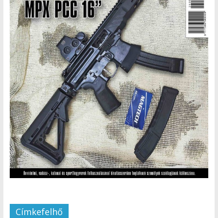
Címkefelhő