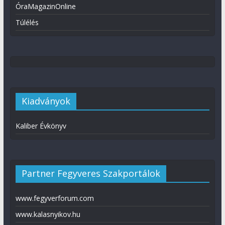
ÓraMagazinOnline
Túlélés
Kiadványok
Kaliber Évkönyv
Partner Fegyveres Szakportálok
www.fegyverforum.com
www.kalasnyikov.hu