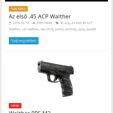
Nap képe
Az első .45 ACP Walther
,
2016-03-10
3095 Views
45 acp
Az első 45 ACP
,
,
,
,
,
,
Walther
carl walther
iwa 2016
pistol
pisztoly
ppq
ppq45
Tudj meg többet!
Hírek
Walther PPS M2