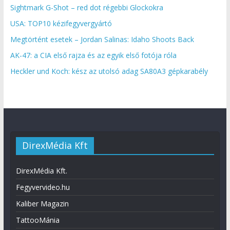
Sightmark G-Shot – red dot régebbi Glockokra
USA: TOP10 kézifegyvergyártó
Megtörtént esetek – Jordan Salinas: Idaho Shoots Back
AK-47: a CIA első rajza és az egyik első fotója róla
Heckler und Koch: kész az utolsó adag SA80A3 gépkarabély
DirexMédia Kft
DirexMédia Kft.
Fegyvervideo.hu
Kaliber Magazin
TattooMánia