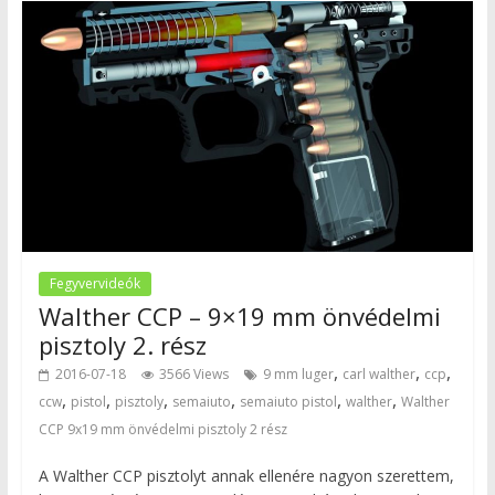
Fegyvervideók
Walther CCP – 9×19 mm önvédelmi
pisztoly 2. rész
,
,
,
2016-07-18
3566 Views
9 mm luger
carl walther
ccp
,
,
,
,
,
,
ccw
pistol
pisztoly
semaiuto
semaiuto pistol
walther
Walther
CCP 9x19 mm önvédelmi pisztoly 2 rész
A Walther CCP pisztolyt annak ellenére nagyon szerettem,