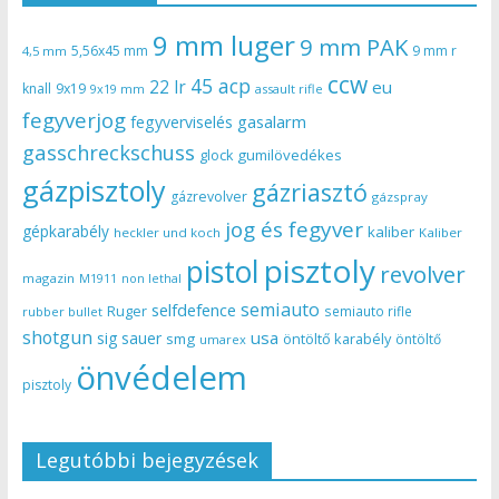
9 mm luger
9 mm PAK
5,56x45 mm
9 mm r
4,5 mm
ccw
45 acp
22 lr
eu
knall
9x19
9x19 mm
assault rifle
fegyverjog
gasalarm
fegyverviselés
gasschreckschuss
gumilövedékes
glock
gázpisztoly
gázriasztó
gázrevolver
gázspray
jog és fegyver
gépkarabély
kaliber
heckler und koch
Kaliber
pisztoly
pistol
revolver
magazin
non lethal
M1911
semiauto
selfdefence
Ruger
semiauto rifle
rubber bullet
shotgun
usa
sig sauer
smg
öntöltő karabély
öntöltő
umarex
önvédelem
pisztoly
Legutóbbi bejegyzések