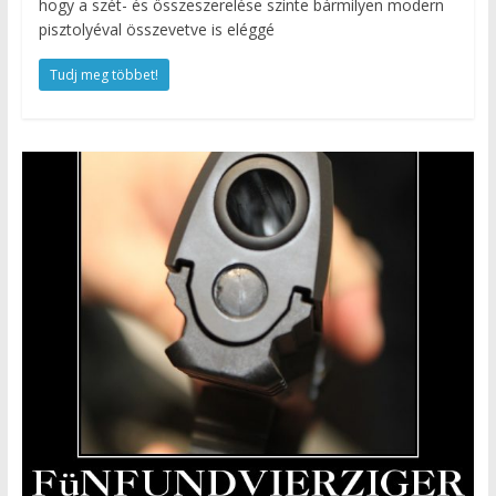
hogy a szét- és összeszerelése szinte bármilyen modern
pisztolyéval összevetve is eléggé
Tudj meg többet!