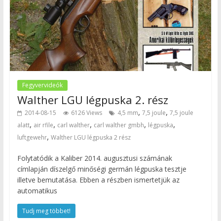
Fegyvervideók
Walther LGU légpuska 2. rész
,
,
2014-08-15
6126 Views
4,5 mm
7,5 joule
7,5 joule
,
,
,
,
,
alatt
air rfile
carl walther
carl walther gmbh
légpuska
,
luftgewehr
Walther LGU légpuska 2 rész
Folytatódik a Kaliber 2014. augusztusi számának
címlapján díszelgő minőségi germán légpuska tesztje
illetve bemutatása. Ebben a részben ismertetjük az
automatikus
Tudj meg többet!