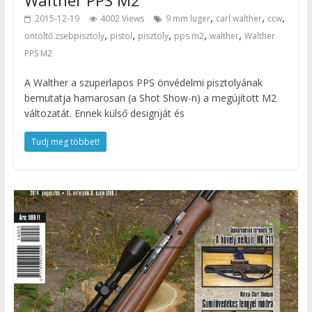
,
,
,
2015-12-19
4002 Views
9 mm luger
carl walther
ccw
,
,
,
,
,
öntöltő zsebpisztoly
pistol
pisztoly
pps m2
walther
Walther
PPS M2
A Walther a szuperlapos PPS önvédelmi pisztolyának
bemutatja hamarosan (a Shot Show-n) a megújított M2
változatát. Ennek külső designját és
Tudj meg többet!