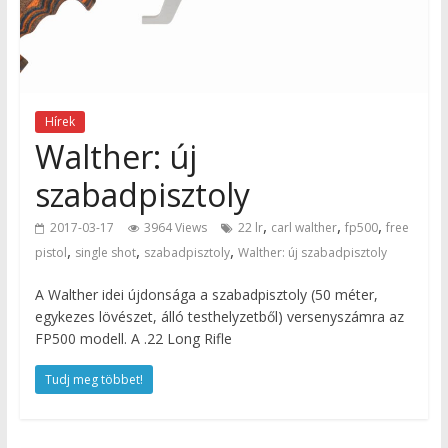
Hírek
Walther: új
szabadpisztoly
,
,
,
2017-03-17
3964 Views
22 lr
carl walther
fp500
free
,
,
,
pistol
single shot
szabadpisztoly
Walther: új szabadpisztoly
A Walther idei újdonsága a szabadpisztoly (50 méter,
egykezes lövészet, álló testhelyzetből) versenyszámra az
FP500 modell. A .22 Long Rifle
Tudj meg többet!