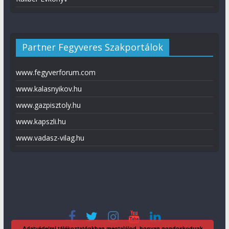
Partner Fegyveres Szakportálok
www.fegyverforum.com
www.kalasnyikov.hu
www.gazpisztoly.hu
www.kapszli.hu
www.vadasz-vilag.hu
Adatvédelmi tájékoztatónkban megtalálod, hogyan gondoskodunk