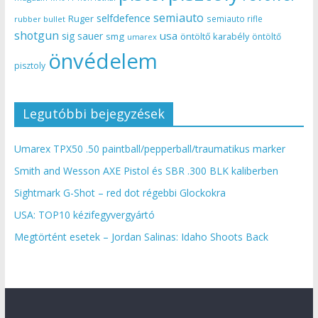
semiauto
selfdefence
Ruger
semiauto rifle
rubber bullet
shotgun
usa
sig sauer
smg
öntöltő karabély
öntöltő
umarex
önvédelem
pisztoly
Legutóbbi bejegyzések
Umarex TPX50 .50 paintball/pepperball/traumatikus marker
Smith and Wesson AXE Pistol és SBR .300 BLK kaliberben
Sightmark G-Shot – red dot régebbi Glockokra
USA: TOP10 kézifegyvergyártó
Megtörtént esetek – Jordan Salinas: Idaho Shoots Back