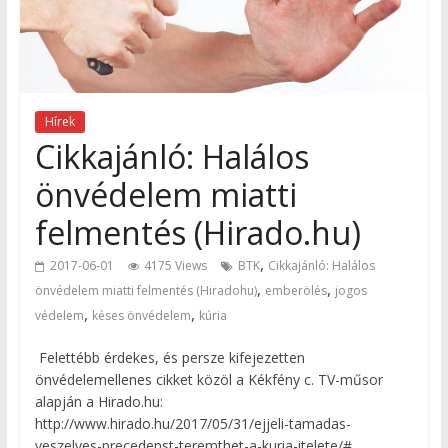
Hírek
Cikkajánló: Halálos
önvédelem miatti
felmentés (Hirado.hu)
,
2017-06-01
4175 Views
BTK
Cikkajánló: Halálos
,
,
önvédelem miatti felmentés (Hiradohu)
emberölés
jogos
,
,
védelem
késes önvédelem
kúria
Felettébb érdekes, és persze kifejezetten
önvédelemellenes cikket közöl a Kékfény c. TV-műsor
alapján a Hirado.hu:
http://www.hirado.hu/2017/05/31/ejjeli-tamadas-
veszelyes-precedenst-teremthet-a-kuria-itelete/#