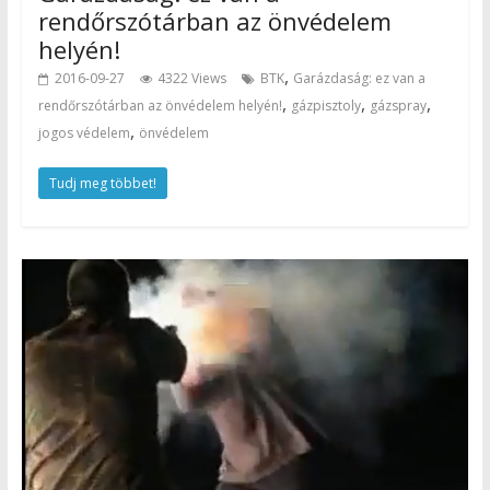
rendőrszótárban az önvédelem
helyén!
,
2016-09-27
4322 Views
BTK
Garázdaság: ez van a
,
,
,
rendőrszótárban az önvédelem helyén!
gázpisztoly
gázspray
,
jogos védelem
önvédelem
Tudj meg többet!