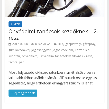
Cikkek
Önvédelmi tanácsok kezdőknek – 2.
rész
,
,
,
2017-02-08
8942 Views
BTK
gázpisztoly
gázspray
,
,
,
,
gumilövedákes
jog és fegyver
jogos védelem
közterület
,
,
,
kubotan
önvédelem
Önvédelmi tanácsok kezdőknek 2 rész
tactical pen
Most folytatódó cikksorozatunkban ismét elsősorban a
laikusabb felhasználók számára állítottunk össze egy kis
segédletet, hogy érthetően elmagyarázzuk mi is lehet
Tudj meg többet!