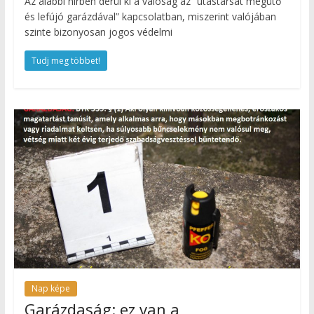
Az alábbi hírben derül ki a valóság az “utastársát megütő
és lefújó garázdával” kapcsolatban, miszerint valójában
szinte bizonyosan jogos védelmi
Tudj meg többet!
Nap képe
Garázdaság: ez van a