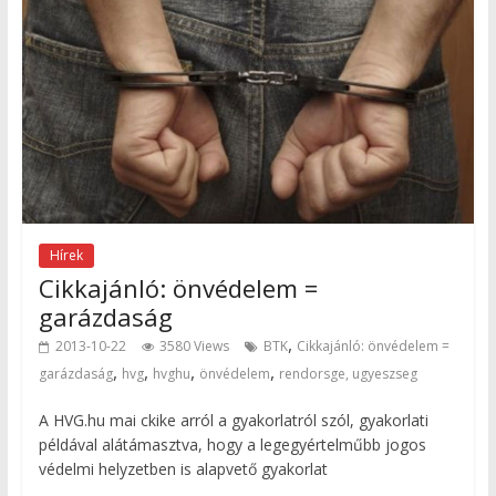
Hírek
Cikkajánló: önvédelem =
garázdaság
,
2013-10-22
3580 Views
BTK
Cikkajánló: önvédelem =
,
,
,
,
garázdaság
hvg
hvghu
önvédelem
rendorsge, ugyeszseg
A HVG.hu mai ckike arról a gyakorlatról szól, gyakorlati
példával alátámasztva, hogy a legegyértelműbb jogos
védelmi helyzetben is alapvető gyakorlat