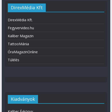
DirexMédia Kft
DirexMédia Kft.
Fegyvervideo.hu
Kaliber Magazin
TattooMánia
ÓraMagazinOnline
Túlélés
Kiadványok
Kaliber Évkönyv