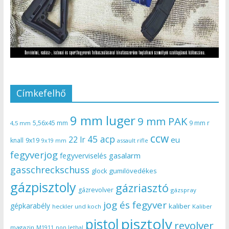
Címkefelhő
9 mm luger
9 mm PAK
5,56x45 mm
9 mm r
4,5 mm
ccw
45 acp
22 lr
eu
knall
9x19
9x19 mm
assault rifle
fegyverjog
gasalarm
fegyverviselés
gasschreckschuss
gumilövedékes
glock
gázpisztoly
gázriasztó
gázrevolver
gázspray
jog és fegyver
gépkarabély
kaliber
heckler und koch
Kaliber
pisztoly
pistol
revolver
magazin
non lethal
M1911