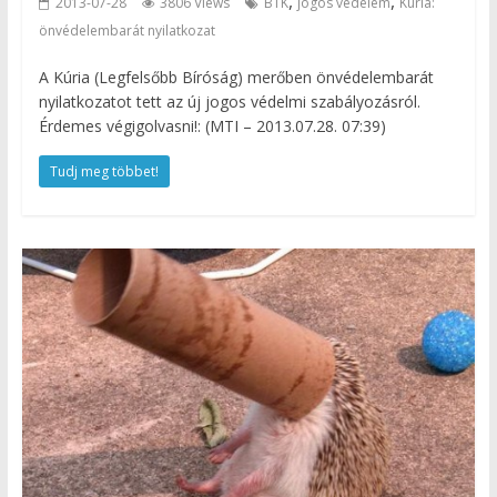
,
,
2013-07-28
3806 Views
BTK
jogos védelem
Kúria:
önvédelembarát nyilatkozat
A Kúria (Legfelsőbb Bíróság) merőben önvédelembarát
nyilatkozatot tett az új jogos védelmi szabályozásról.
Érdemes végigolvasni!: (MTI – 2013.07.28. 07:39)
Tudj meg többet!