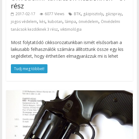
rész
,
,
,
2017-02-17
6077 Views
BTK
gázpisztoly
gázspray
,
,
,
,
,
jogos védelem
kés
kubotan
lámpa
önvédelem
Önvédelmi
,
tanácsok kezdőknek 3 rész
viktimológia
Most folytatódó cikksorozatunkban ismét elsősorban a
laikusabb felhasználók számára állítottunk össze egy kis
segédletet, hogy érthetően elmagyarázzuk mi is lehet
Tudj meg többet!