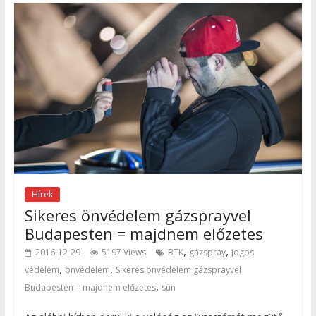
Hírek
Sikeres önvédelem gázsprayvel
Budapesten = majdnem előzetes
,
,
2016-12-29
5197 Views
BTK
gázspray
jogos
,
,
védelem
önvédelem
Sikeres önvédelem gázsprayvel
,
Budapesten = majdnem előzetes
sün