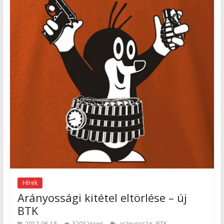
Hírek
Arányossági kitétel eltörlése – új
BTK
,
2012-06-18
3203 Views
arányosság
BTK