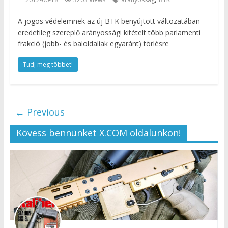
A jogos védelemnek az új BTK benyújtott változatában
eredetileg szereplő arányossági kitételt több parlamenti
frakció (jobb- és baloldaliak egyaránt) törlésre
Tudj meg többet!
← Previous
Kövess bennünket X.COM oldalunkon!