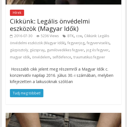
Hírek
Cikkünk: Legális önvédelmi
eszközök (Magyar Idők)
,
,
2016-07-30
5236 Views
BTK
ccw
Cikkünk: Legális
,
,
,
önvédelmi eszközök (Magyar Idők)
fegyverjog
fegyverviselés
,
,
,
gázpisztoly, gázspray
gumilövedékes fegyver
jog és fegyver
,
,
,
magyar idők
önvédelem
selfdefence
traumatikus fegyver
Hosszabb cikk jelent meg részemről a Magyar Idők c.
konzervatív napilap 2016. július 30.-i számában, melyben
kifejezetten a laikusoknak szólóan
Tudj meg többet!