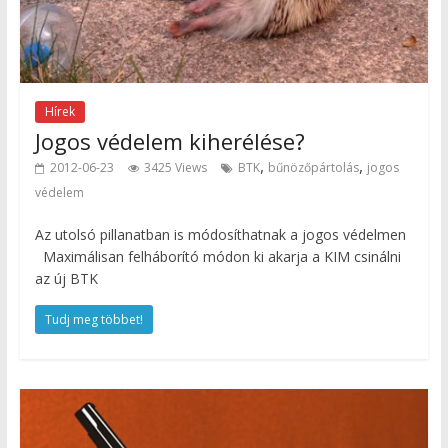
Hírek
Jogos védelem kiherélése?
,
,
2012-06-23
3425 Views
BTK
bűnözőpártolás
jogos
védelem
Az utolsó pillanatban is módosíthatnak a jogos védelmen
Maximálisan felháborító módon ki akarja a KIM csinálni
az új BTK
Tudj meg többet!