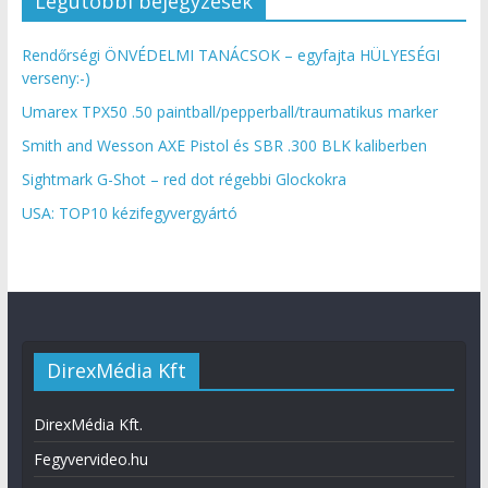
Legutóbbi bejegyzések
Rendőrségi ÖNVÉDELMI TANÁCSOK – egyfajta HÜLYESÉGI
verseny:-)
Umarex TPX50 .50 paintball/pepperball/traumatikus marker
Smith and Wesson AXE Pistol és SBR .300 BLK kaliberben
Sightmark G-Shot – red dot régebbi Glockokra
USA: TOP10 kézifegyvergyártó
DirexMédia Kft
DirexMédia Kft.
Fegyvervideo.hu