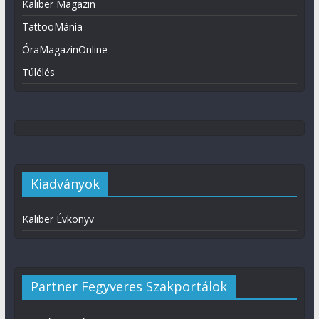
Kaliber Magazin
TattooMánia
ÓraMagazinOnline
Túlélés
Kiadványok
Kaliber Évkönyv
Partner Fegyveres Szakportálok