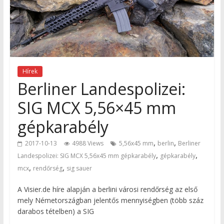
Hírek
Berliner Landespolizei:
SIG MCX 5,56×45 mm
gépkarabély
,
,
2017-10-13
4988 Views
5,56x45 mm
berlin
Berliner
,
,
Landespolizei: SIG MCX 5,56x45 mm gépkarabély
gépkarabély
,
,
mcx
rendőrség
sig sauer
A Visier.de híre alapján a berlini városi rendőrség az első
mely Németországban jelentős mennyiségben (több száz
darabos tételben) a SIG