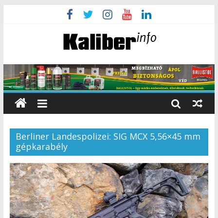
Berliner Landespolizei: SIG MCX 5,56×45 mm
gépkarabély