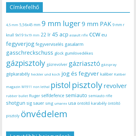
Címkefelhő
9 mm luger
9 mm PAK
5,56x45 mm
9 mm r
4,5 mm
ccw
45 acp
22 lr
eu
knall
9x19
9x19 mm
assault rifle
fegyverjog
gasalarm
fegyverviselés
gasschreckschuss
gumilövedékes
glock
gázpisztoly
gázriasztó
gázrevolver
gázspray
jog és fegyver
gépkarabély
kaliber
heckler und koch
Kaliber
pisztoly
pistol
revolver
magazin
non lethal
M1911
semiauto
selfdefence
Ruger
semiauto rifle
rubber bullet
shotgun
usa
sig sauer
smg
öntöltő karabély
öntöltő
umarex
önvédelem
pisztoly