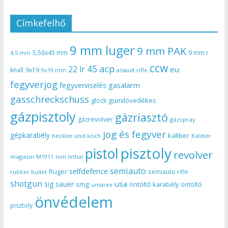
Címkefelhő
9 mm luger
9 mm PAK
5,56x45 mm
9 mm r
4,5 mm
ccw
45 acp
22 lr
eu
knall
9x19
9x19 mm
assault rifle
fegyverjog
gasalarm
fegyverviselés
gasschreckschuss
gumilövedékes
glock
gázpisztoly
gázriasztó
gázrevolver
gázspray
jog és fegyver
gépkarabély
kaliber
heckler und koch
Kaliber
pisztoly
pistol
revolver
magazin
non lethal
M1911
semiauto
selfdefence
Ruger
semiauto rifle
rubber bullet
shotgun
usa
sig sauer
smg
öntöltő karabély
öntöltő
umarex
önvédelem
pisztoly