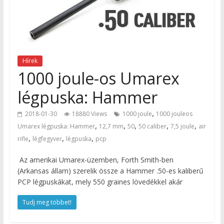
Hírek
1000 joule-os Umarex
légpuska: Hammer
,
2018-01-30
18880 Views
1000 joule
1000 jouleos
,
,
,
,
,
Umarex légpuska: Hammer
12,7 mm
50
50 caliber
7,5 joule
air
,
,
,
rifle
légfegyver
légpuska
pcp
Az amerikai Umarex-üzemben, Forth Smith-ben
(Arkansas állam) szerelik össze a Hammer .50-es kaliberű
PCP légpuskákat, mely 550 graines lövedékkel akár
Tudj meg többet!