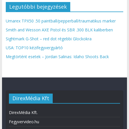
Legutóbbi bejegyzések
Umarex TPX50 .50 paintball/pepperball/traumatikus marker
Smith and Wesson AXE Pistol és SBR .300 BLK kaliberben
Sightmark G-Shot – red dot régebbi Glockokra
USA: TOP10 kézifegyvergyártó
Megtörtént esetek – Jordan Salinas: Idaho Shoots Back
DirexMédia Kft
DirexMédia Kft.
Fegyvervideo.hu