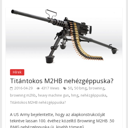
Hírek
Titántokos M2HB nehézgéppuska?
,
,
,
2016-04-29
4317 Views
50
50 bmg
browning
,
,
,
,
browning m2hb
heavy machine gun
hmg
nehézgéppuska
Titántokos M2HB nehézgéppuska?
A US Army bejelentette, hogy az alapkonstrukcióját
tekintve lassan 100. évéhez közelítő Browning M2HB .50
BMG nehézgéppuska új, kisebb tömegű