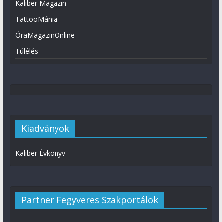
Kaliber Magazin
TattooMánia
ÓraMagazinOnline
Túlélés
Kiadványok
Kaliber Évkönyv
Partner Fegyveres Szakportálok