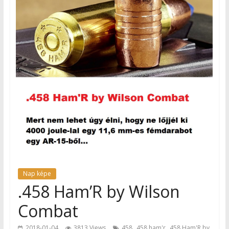
Nap képe
.458 Ham’R by Wilson
Combat
,
,
2018-01-04
3813 Views
458
458 ham'r
458 Ham'R by