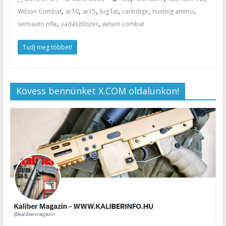
,
,
,
,
,
,
Wilson Combat
ar10
ar15
big fat
cartrdige
hunting ammo
,
,
semiauto rifle
vadászlőszer
wilson combat
Tudj meg többet!
Kövess bennünket X.COM oldalunkon!