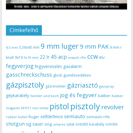
Címkefelhő
9 mm luger
9 mm PAK
5,56x45 mm
9 mm r
4,5 mm
ccw
45 acp
22 lr
eu
knall
9x19
9x19 mm
assault rifle
fegyverjog
gasalarm
fegyverviselés
gasschreckschuss
gumilövedékes
glock
gázpisztoly
gázriasztó
gázrevolver
gázspray
jog és fegyver
gépkarabély
kaliber
heckler und koch
Kaliber
pisztoly
pistol
revolver
magazin
non lethal
M1911
semiauto
selfdefence
Ruger
semiauto rifle
rubber bullet
shotgun
usa
sig sauer
smg
öntöltő karabély
öntöltő
umarex