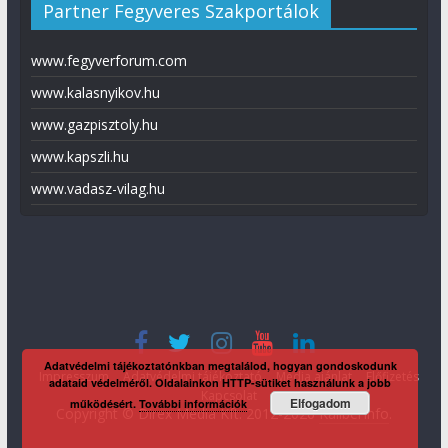
Partner Fegyveres Szakportálok
www.fegyverforum.com
www.kalasnyikov.hu
www.gazpisztoly.hu
www.kapszli.hu
www.vadasz-vilag.hu
Adatvédelmi tájékoztatónkban megtalálod, hogyan gondoskodunk
Impresszum
Adatvédelmi tájékoztató
Média ajánlat
Előfizetés
adataid védelméről. Oldalainkon HTTP-sütiket használunk a jobb
Kapcsolat
Elfogadom
működésért.
További információk
Copyright © Direx Média Kft. 2012-2026
KaliberInfo
.