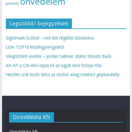
önvédelem
pisztoly
Legutóbbi bejegyzések
Sightmark G-Shot – red dot régebbi Glockokra
USA: TOP10 kézifegyvergyártó
Megtörtént esetek – Jordan Salinas: Idaho Shoots Back
AK-47: a CIA első rajza és az egyik első fotója róla
Heckler und Koch: kész az utolsó adag SA80A3 gépkarabély
DirexMédia Kft
DirexMédia Kft.