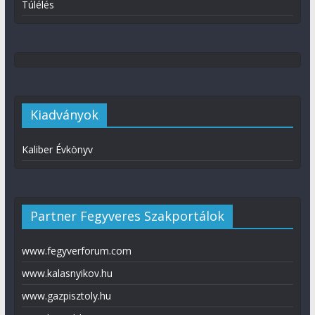
Túlélés
Kiadványok
Kaliber Évkönyv
Partner Fegyveres Szakportálok
www.fegyverforum.com
www.kalasnyikov.hu
www.gazpisztoly.hu