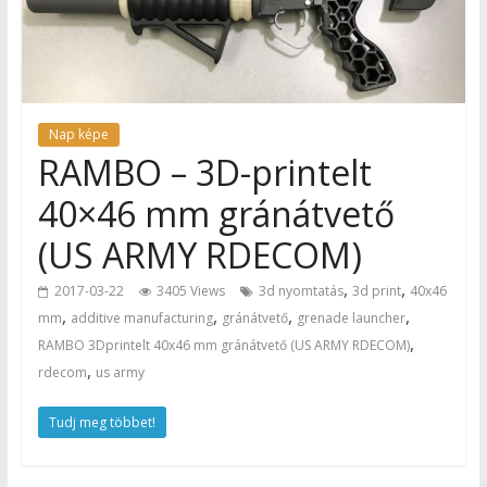
Nap képe
RAMBO – 3D-printelt
40×46 mm gránátvető
(US ARMY RDECOM)
,
,
2017-03-22
3405 Views
3d nyomtatás
3d print
40x46
,
,
,
,
mm
additive manufacturing
gránátvető
grenade launcher
,
RAMBO 3Dprintelt 40x46 mm gránátvető (US ARMY RDECOM)
,
rdecom
us army
Tudj meg többet!