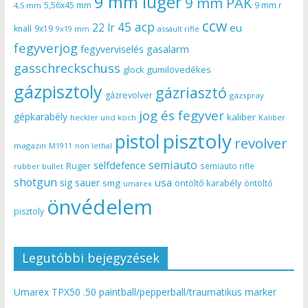
9 mm luger
9 mm PAK
5,56x45 mm
9 mm r
4,5 mm
ccw
45 acp
22 lr
eu
knall
9x19
9x19 mm
assault rifle
fegyverjog
gasalarm
fegyverviselés
gasschreckschuss
gumilövedékes
glock
gázpisztoly
gázriasztó
gázrevolver
gázspray
jog és fegyver
gépkarabély
kaliber
heckler und koch
Kaliber
pisztoly
pistol
revolver
magazin
non lethal
M1911
semiauto
selfdefence
Ruger
semiauto rifle
rubber bullet
shotgun
usa
sig sauer
smg
öntöltő karabély
öntöltő
umarex
önvédelem
pisztoly
Legutóbbi bejegyzések
Umarex TPX50 .50 paintball/pepperball/traumatikus marker