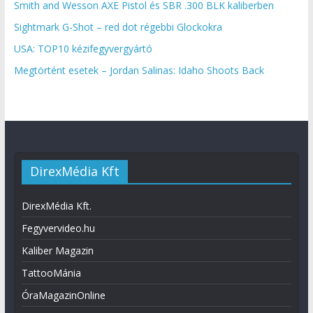
Smith and Wesson AXE Pistol és SBR .300 BLK kaliberben
Sightmark G-Shot – red dot régebbi Glockokra
USA: TOP10 kézifegyvergyártó
Megtörtént esetek – Jordan Salinas: Idaho Shoots Back
DirexMédia Kft
DirexMédia Kft.
Fegyvervideo.hu
Kaliber Magazin
TattooMánia
ÓraMagazinOnline