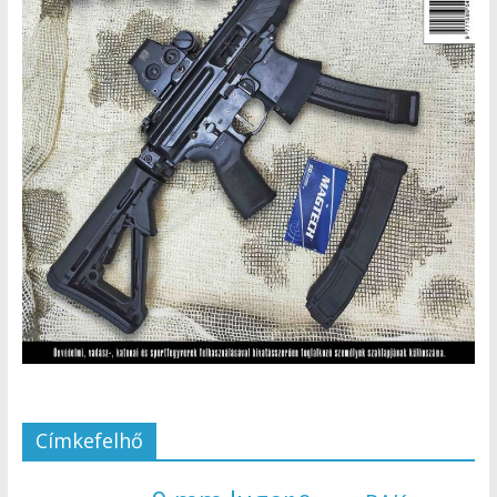
Címkefelhő