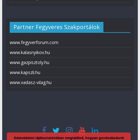
Partner Fegyveres Szakportálok
www.fegyverforum.com
www.kalasnyikov.hu
www.gazpisztoly.hu
www.kapszli.hu
www.vadasz-vilag.hu
Adatvédelmi tájékoztatónkban megtalálod, hogyan gondoskodunk