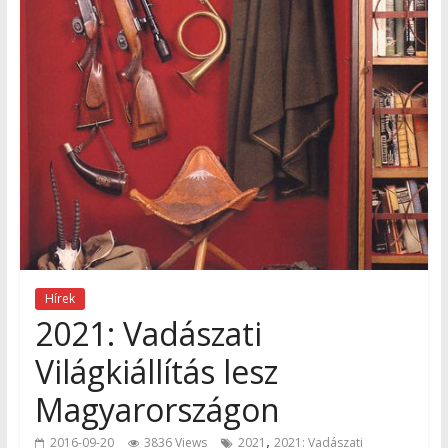
Hírek
2021: Vadászati
Világkiállítás lesz
Magyarországon
,
2016-09-20
3836 Views
2021
2021: Vadászati