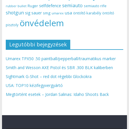
semiauto
selfdefence
Ruger
semiauto rifle
rubber bullet
shotgun
usa
sig sauer
smg
öntöltő karabély
öntöltő
umarex
önvédelem
pisztoly
Legutóbbi bejegyzések
Umarex TPX50 .50 paintball/pepperball/traumatikus marker
Smith and Wesson AXE Pistol és SBR .300 BLK kaliberben
Sightmark G-Shot – red dot régebbi Glockokra
USA: TOP10 kézifegyvergyártó
Megtörtént esetek – Jordan Salinas: Idaho Shoots Back