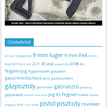
Címkefelhő
9 mm luger
9 mm PAK
5,56x45 mm
9 mm r
4,5 mm
ccw
45 acp
22 lr
eu
knall
9x19
9x19 mm
assault rifle
fegyverjog
gasalarm
fegyverviselés
gasschreckschuss
gumilövedékes
glock
gázpisztoly
gázriasztó
gázrevolver
gázspray
jog és fegyver
gépkarabély
kaliber
heckler und koch
Kaliber
pisztoly
pistol
revolver
magazin
non lethal
M1911