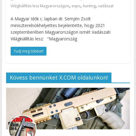
,
,
,
Világkiállítás lesz Magyarországon
expo
hunting
vadászat
A Magyar Idők c. lapban dr. Semjén Zsolt
miniszterelnökhelyettes bejelentette, hogy 2021
szeptemberében Magyarországon ismét Vadászati
Világkiállítás lesz: “Magyarország
Tudj meg többet!
Kövess bennünket X.COM oldalunkon!