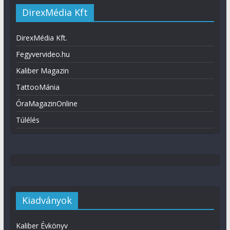
DirexMédia Kft
DirexMédia Kft.
Fegyvervideo.hu
Kaliber Magazin
TattooMánia
ÓraMagazinOnline
Túlélés
Kiadványok
Kaliber Évkönyv