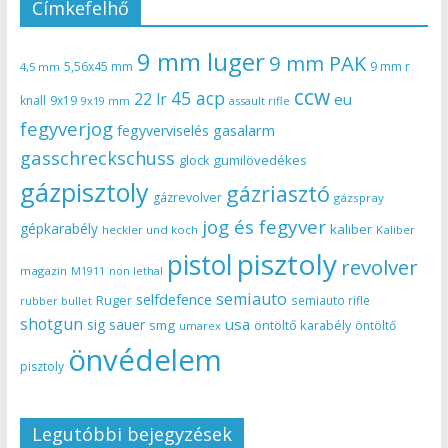
Címkefelhő
9 mm luger
9 mm PAK
5,56x45 mm
9 mm r
4,5 mm
ccw
45 acp
22 lr
eu
knall
9x19
9x19 mm
assault rifle
fegyverjog
gasalarm
fegyverviselés
gasschreckschuss
gumilövedékes
glock
gázpisztoly
gázriasztó
gázrevolver
gázspray
jog és fegyver
gépkarabély
kaliber
heckler und koch
Kaliber
pisztoly
pistol
revolver
magazin
non lethal
M1911
semiauto
selfdefence
Ruger
semiauto rifle
rubber bullet
shotgun
usa
sig sauer
smg
öntöltő karabély
öntöltő
umarex
önvédelem
pisztoly
Legutóbbi bejegyzések