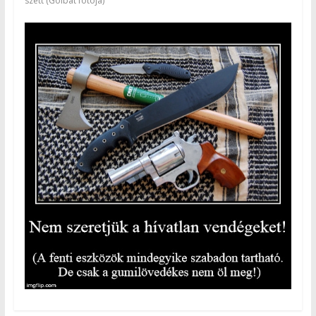
szett (Golbat fotója)