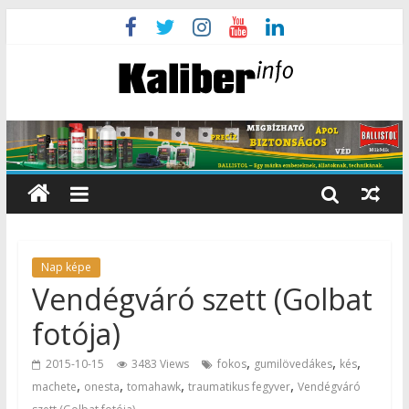
Nap képe
Vendégváró szett (Golbat
fotója)
,
,
,
2015-10-15
3483 Views
fokos
gumilövedákes
kés
,
,
,
,
machete
onesta
tomahawk
traumatikus fegyver
Vendégváró