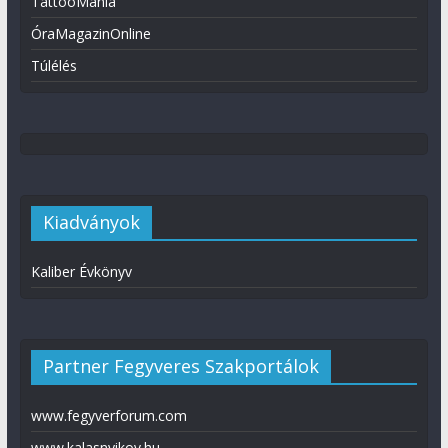
TattooMánia
ÓraMagazinOnline
Túlélés
Kiadványok
Kaliber Évkönyv
Partner Fegyveres Szakportálok
www.fegyverforum.com
www.kalasnyikov.hu