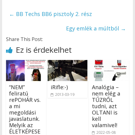
←
BB Techs BB6 pisztoly 2. rész
Egy emlék a múltból
→
Share This Post:
Ez is érdekelhet
“NEM”
iRifle:-)
Analógia –
feliratú
nem elég a
2013-03-19
rePOHÁR vs.
TŰZRŐL
a mi
tudni, azt
megoldási
OLTANI is
javaslatunk.
kell
Melyik az
valamivel!
ÉLETKÉPESE
2022-05-08