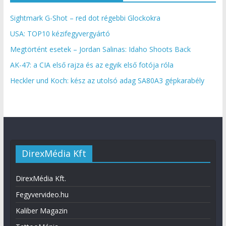
Sightmark G-Shot – red dot régebbi Glockokra
USA: TOP10 kézifegyvergyártó
Megtörtént esetek – Jordan Salinas: Idaho Shoots Back
AK-47: a CIA első rajza és az egyik első fotója róla
Heckler und Koch: kész az utolsó adag SA80A3 gépkarabély
DirexMédia Kft
DirexMédia Kft.
Fegyvervideo.hu
Kaliber Magazin