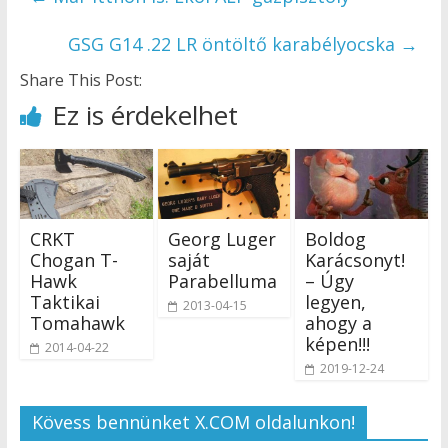
GSG G14 .22 LR öntöltő karabélyocska
→
Share This Post:
Ez is érdekelhet
CRKT
Georg Luger
Boldog
Chogan T-
saját
Karácsonyt!
Hawk
Parabelluma
– Úgy
Taktikai
legyen,
2013-04-15
Tomahawk
ahogy a
képen!!!
2014-04-22
2019-12-24
Kövess bennünket X.COM oldalunkon!