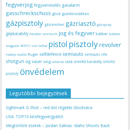
fegyverjog
gasalarm
fegyverviselés
gasschreckschuss
gumilövedékes
glock
gázpisztoly
gázriasztó
gázrevolver
gázspray
jog és fegyver
gépkarabély
kaliber
heckler und koch
Kaliber
pisztoly
pistol
revolver
magazin
non lethal
M1911
semiauto
selfdefence
Ruger
semiauto rifle
rubber bullet
shotgun
usa
sig sauer
smg
öntöltő karabély
öntöltő
umarex
önvédelem
pisztoly
Legutóbbi bejegyzések
Sightmark G-Shot – red dot régebbi Glockokra
USA: TOP10 kézifegyvergyártó
Megtörtént esetek – Jordan Salinas: Idaho Shoots Back