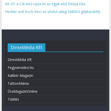
AK-47: a CIA első rajza és az egyik első fotója róla
Heckler und Koch: kész az utolsó adag SA80A3 gépkarabély
DirexMédia Kft
DirexMédia Kft.
Fegyvervideo.hu
Kaliber Magazin
TattooMánia
ÓraMagazinOnline
Túlélés