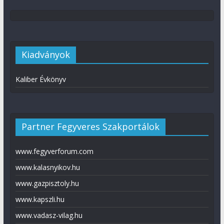
Kiadványok
Kaliber Évkönyv
Partner Fegyveres Szakportálok
www.fegyverforum.com
www.kalasnyikov.hu
www.gazpisztoly.hu
www.kapszli.hu
www.vadasz-vilag.hu