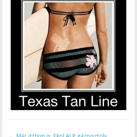
←
Már itthon is: Ekol ALP gázpisztoly