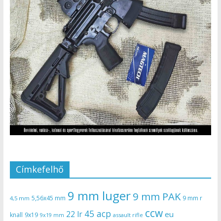
Címkefelhő
9 mm luger
9 mm PAK
5,56x45 mm
9 mm r
4,5 mm
ccw
45 acp
22 lr
eu
knall
9x19
9x19 mm
assault rifle