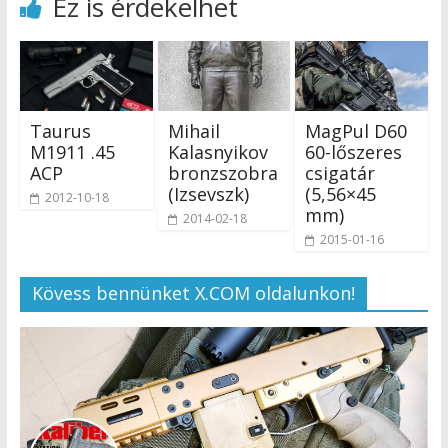
Ez is érdekelhet
Taurus
Mihail
MagPul D60
M1911 .45
Kalasnyikov
60-lőszeres
ACP
bronzszobra
csigatár
(Izsevszk)
(5,56×45
2012-10-18
mm)
2014-02-18
2015-01-16
Kövess bennünket X.COM oldalunkon!