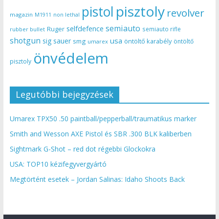
pisztoly
pistol
revolver
magazin
non lethal
M1911
semiauto
selfdefence
Ruger
semiauto rifle
rubber bullet
shotgun
usa
sig sauer
smg
öntöltő karabély
öntöltő
umarex
önvédelem
pisztoly
Legutóbbi bejegyzések
Umarex TPX50 .50 paintball/pepperball/traumatikus marker
Smith and Wesson AXE Pistol és SBR .300 BLK kaliberben
Sightmark G-Shot – red dot régebbi Glockokra
USA: TOP10 kézifegyvergyártó
Megtörtént esetek – Jordan Salinas: Idaho Shoots Back