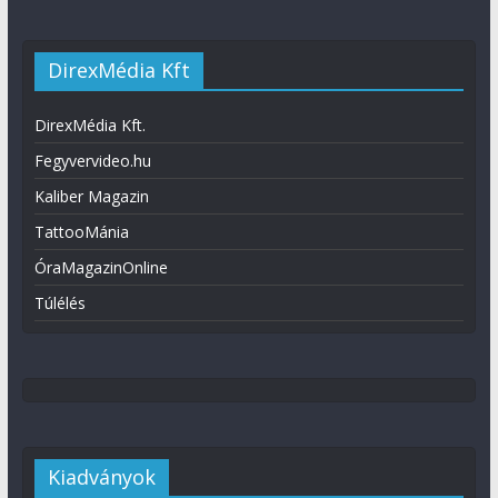
DirexMédia Kft
DirexMédia Kft.
Fegyvervideo.hu
Kaliber Magazin
TattooMánia
ÓraMagazinOnline
Túlélés
Kiadványok