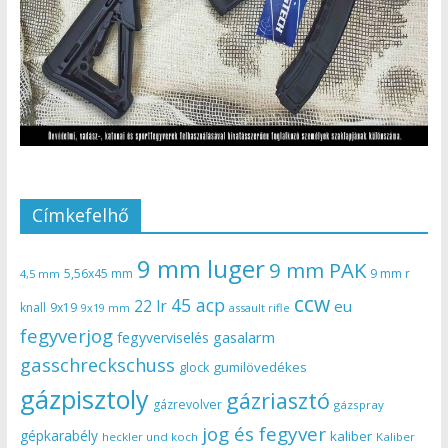
Címkefelhő
9 mm luger
9 mm PAK
5,56x45 mm
9 mm r
4,5 mm
ccw
45 acp
22 lr
eu
knall
9x19
9x19 mm
assault rifle
fegyverjog
gasalarm
fegyverviselés
gasschreckschuss
gumilövedékes
glock
gázpisztoly
gázriasztó
gázrevolver
gázspray
jog és fegyver
gépkarabély
kaliber
heckler und koch
Kaliber