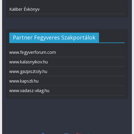
Kaliber Évkönyv
Partner Fegyveres Szakportálok
www.fegyverforum.com
www.kalasnyikov.hu
www.gazpisztoly.hu
www.kapszli.hu
www.vadasz-vilag.hu