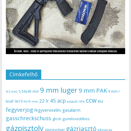
Címkefelhő
9 mm luger
9 mm PAK
5,56x45 mm
9 mm r
4,5 mm
ccw
45 acp
22 lr
eu
knall
9x19
9x19 mm
assault rifle
fegyverjog
gasalarm
fegyverviselés
gasschreckschuss
gumilövedékes
glock
gázpisztoly
gázriasztó
gázrevolver
gázspray