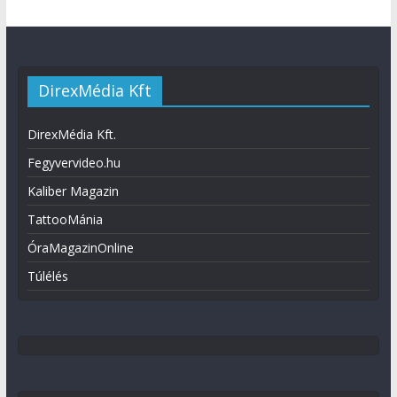
DirexMédia Kft
DirexMédia Kft.
Fegyvervideo.hu
Kaliber Magazin
TattooMánia
ÓraMagazinOnline
Túlélés