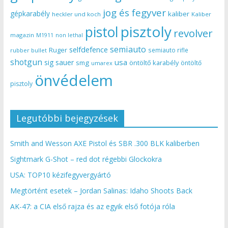
jog és fegyver
gépkarabély
kaliber
heckler und koch
Kaliber
pisztoly
pistol
revolver
magazin
non lethal
M1911
semiauto
selfdefence
Ruger
semiauto rifle
rubber bullet
shotgun
usa
sig sauer
smg
öntöltő karabély
öntöltő
umarex
önvédelem
pisztoly
Legutóbbi bejegyzések
Smith and Wesson AXE Pistol és SBR .300 BLK kaliberben
Sightmark G-Shot – red dot régebbi Glockokra
USA: TOP10 kézifegyvergyártó
Megtörtént esetek – Jordan Salinas: Idaho Shoots Back
AK-47: a CIA első rajza és az egyik első fotója róla