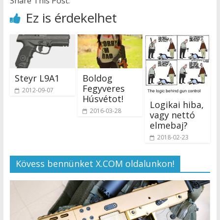
Share This Post:
Ez is érdekelhet
Steyr L9A1
Boldog
Fegyveres
2012-09-07
Húsvétot!
Logikai hiba,
2016-03-28
vagy nettó
elmebaj?
2018-02-23
Kövess bennünket X.COM oldalunkon!