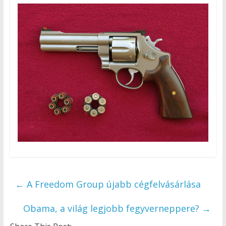
←
A Freedom Group újabb cégfelvásárlása
Obama, a világ legjobb fegyverneppere?
→