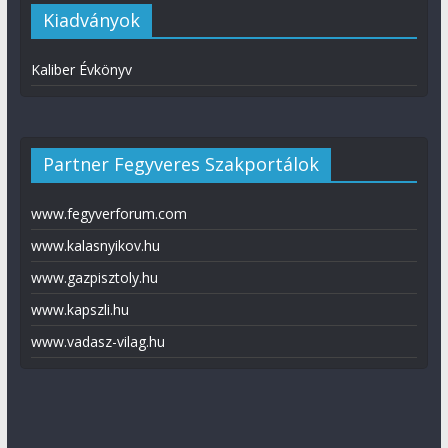
Kiadványok
Kaliber Évkönyv
Partner Fegyveres Szakportálok
www.fegyverforum.com
www.kalasnyikov.hu
www.gazpisztoly.hu
www.kapszli.hu
www.vadasz-vilag.hu