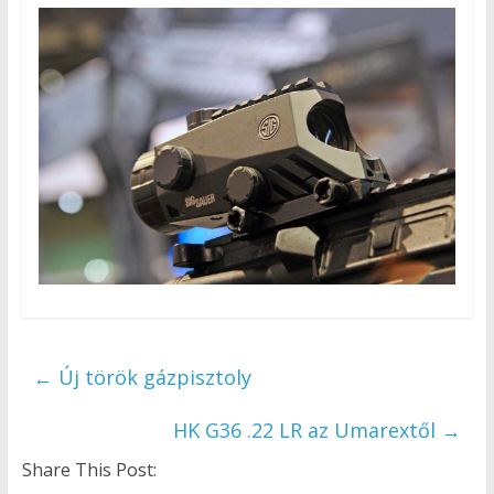
←
Új török gázpisztoly
HK G36 .22 LR az Umarextől
→
Share This Post: