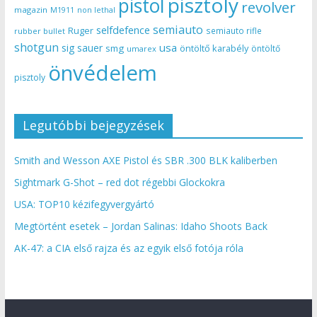
pisztoly
pistol
revolver
magazin
non lethal
M1911
semiauto
selfdefence
Ruger
semiauto rifle
rubber bullet
shotgun
usa
sig sauer
smg
öntöltő karabély
öntöltő
umarex
önvédelem
pisztoly
Legutóbbi bejegyzések
Smith and Wesson AXE Pistol és SBR .300 BLK kaliberben
Sightmark G-Shot – red dot régebbi Glockokra
USA: TOP10 kézifegyvergyártó
Megtörtént esetek – Jordan Salinas: Idaho Shoots Back
AK-47: a CIA első rajza és az egyik első fotója róla