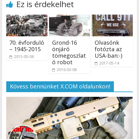
Ez is érdekelhet
70. évforduló
Grond-16
Olvasónk
– 1945-2015
önjáró
fotózta az
tömegoszlat
USA-ban:-)
2015-05-08
ó robot
2017-05-14
2016-03-08
Kövess bennünket X.COM oldalunkon!