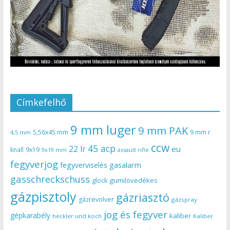
Címkefelhő
9 mm luger
9 mm PAK
5,56x45 mm
9 mm r
4,5 mm
ccw
45 acp
22 lr
eu
knall
9x19
9x19 mm
assault rifle
fegyverjog
gasalarm
fegyverviselés
gasschreckschuss
gumilövedékes
glock
gázpisztoly
gázriasztó
gázrevolver
gázspray
jog és fegyver
gépkarabély
kaliber
heckler und koch
Kaliber