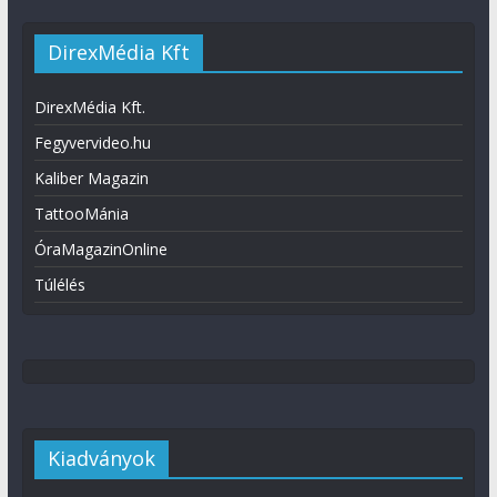
DirexMédia Kft
DirexMédia Kft.
Fegyvervideo.hu
Kaliber Magazin
TattooMánia
ÓraMagazinOnline
Túlélés
Kiadványok