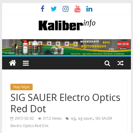
Nap képe
SIG SAUER Electro Optics
Red Dot
,
,
2015-02-02
3712 Views
sig
sig sauer
SIG SAUER
Electro Optics Red Dot