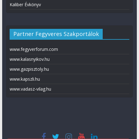
Kaliber Évkönyv
Partner Fegyveres Szakportálok
www.fegyverforum.com
www.kalasnyikov.hu
www.gazpisztoly.hu
www.kapszli.hu
www.vadasz-vilag.hu