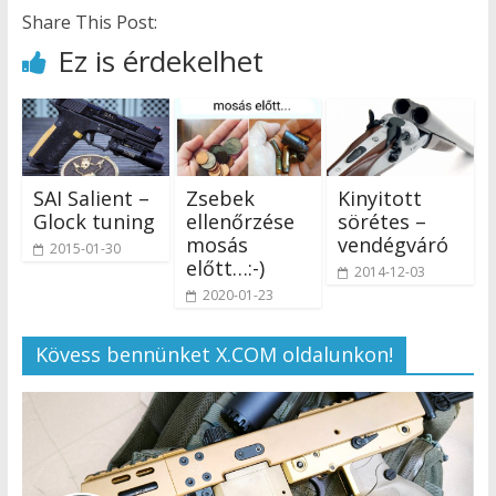
Share This Post:
Ez is érdekelhet
SAI Salient –
Zsebek
Kinyitott
Glock tuning
ellenőrzése
sörétes –
mosás
vendégváró
2015-01-30
előtt…:-)
2014-12-03
2020-01-23
Kövess bennünket X.COM oldalunkon!