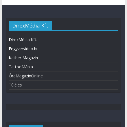
DirexMédia Kft
DirexMédia Kft.
Fegyvervideo.hu
Kaliber Magazin
TattooMánia
ÓraMagazinOnline
Túlélés