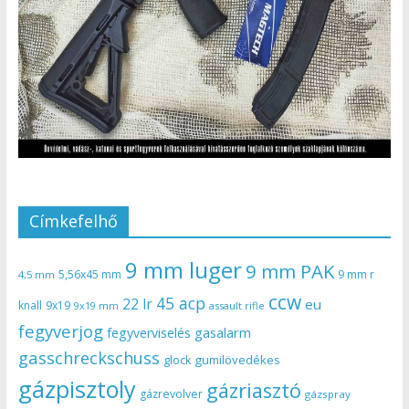
Címkefelhő
9 mm luger
9 mm PAK
5,56x45 mm
9 mm r
4,5 mm
ccw
45 acp
22 lr
eu
knall
9x19
9x19 mm
assault rifle
fegyverjog
gasalarm
fegyverviselés
gasschreckschuss
gumilövedékes
glock
gázpisztoly
gázriasztó
gázrevolver
gázspray