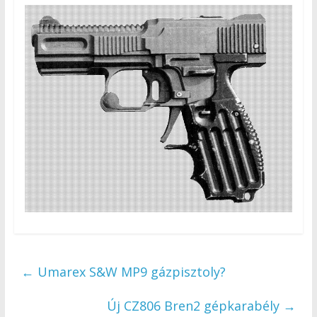
←
Umarex S&W MP9 gázpisztoly?
Új CZ806 Bren2 gépkarabély
→