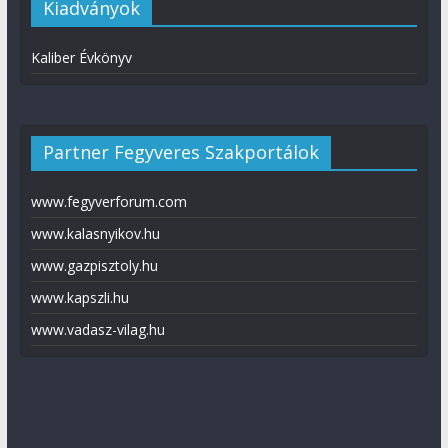
Kiadványok
Kaliber Évkönyv
Partner Fegyveres Szakportálok
www.fegyverforum.com
www.kalasnyikov.hu
www.gazpisztoly.hu
www.kapszli.hu
www.vadasz-vilag.hu