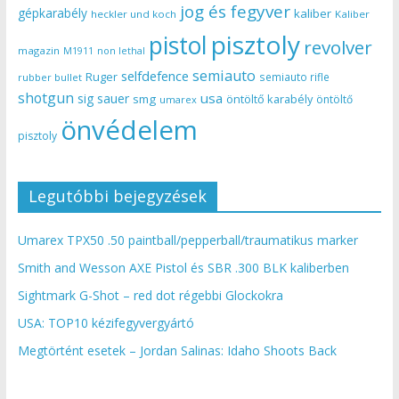
jog és fegyver
gépkarabély
kaliber
heckler und koch
Kaliber
pisztoly
pistol
revolver
magazin
non lethal
M1911
semiauto
selfdefence
Ruger
semiauto rifle
rubber bullet
shotgun
usa
sig sauer
smg
öntöltő karabély
öntöltő
umarex
önvédelem
pisztoly
Legutóbbi bejegyzések
Umarex TPX50 .50 paintball/pepperball/traumatikus marker
Smith and Wesson AXE Pistol és SBR .300 BLK kaliberben
Sightmark G-Shot – red dot régebbi Glockokra
USA: TOP10 kézifegyvergyártó
Megtörtént esetek – Jordan Salinas: Idaho Shoots Back