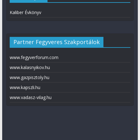
Kaliber Évkönyv
Partner Fegyveres Szakportálok
www.fegyverforum.com
www.kalasnyikov.hu
www.gazpisztoly.hu
www.kapszli.hu
www.vadasz-vilag.hu