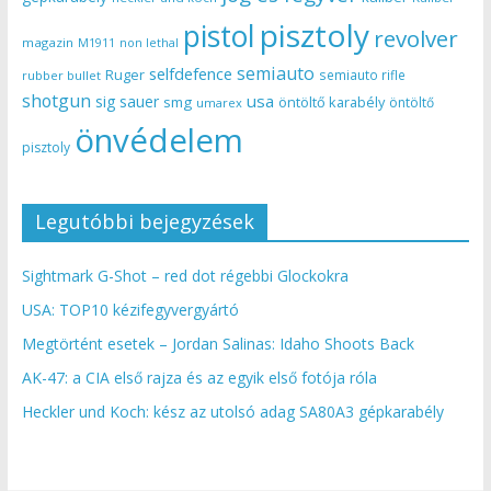
pisztoly
pistol
revolver
magazin
non lethal
M1911
semiauto
selfdefence
Ruger
semiauto rifle
rubber bullet
shotgun
usa
sig sauer
smg
öntöltő karabély
öntöltő
umarex
önvédelem
pisztoly
Legutóbbi bejegyzések
Sightmark G-Shot – red dot régebbi Glockokra
USA: TOP10 kézifegyvergyártó
Megtörtént esetek – Jordan Salinas: Idaho Shoots Back
AK-47: a CIA első rajza és az egyik első fotója róla
Heckler und Koch: kész az utolsó adag SA80A3 gépkarabély