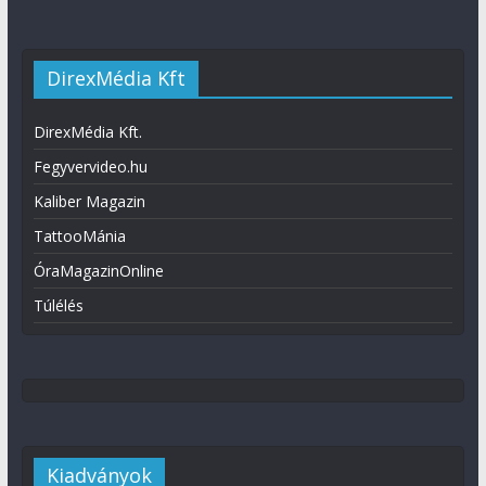
DirexMédia Kft
DirexMédia Kft.
Fegyvervideo.hu
Kaliber Magazin
TattooMánia
ÓraMagazinOnline
Túlélés
Kiadványok