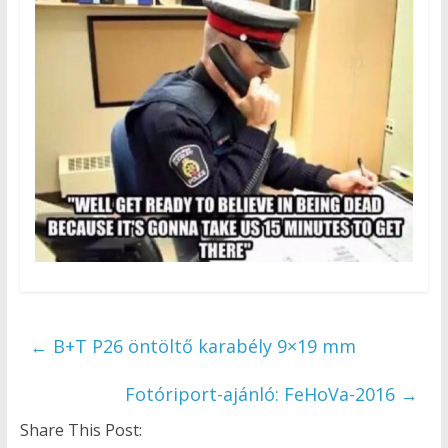
←
B+T P26 öntöltő karabély 9×19 mm
Fotóriport-ajánló: FeHoVa-2016
→
Share This Post: