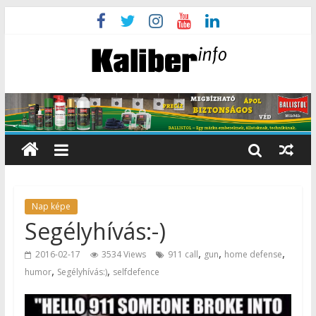
Nap képe
Segélyhívás:-)
,
,
,
2016-02-17
3534 Views
911 call
gun
home defense
,
,
humor
Segélyhívás:)
selfdefence