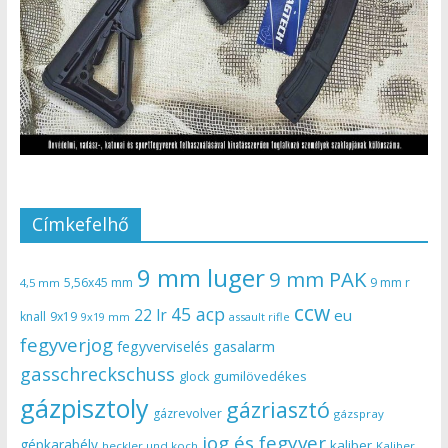
Címkefelhő
9 mm luger
9 mm PAK
5,56x45 mm
9 mm r
4,5 mm
ccw
45 acp
22 lr
eu
knall
9x19
9x19 mm
assault rifle
fegyverjog
gasalarm
fegyverviselés
gasschreckschuss
gumilövedékes
glock
gázpisztoly
gázriasztó
gázrevolver
gázspray
jog és fegyver
gépkarabély
kaliber
heckler und koch
Kaliber