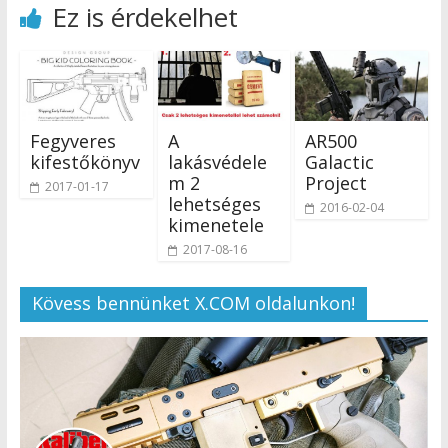
Ez is érdekelhet
Fegyveres
A
AR500
kifestőkönyv
lakásvédele
Galactic
m 2
Project
2017-01-17
lehetséges
2016-02-04
kimenetele
2017-08-16
Kövess bennünket X.COM oldalunkon!