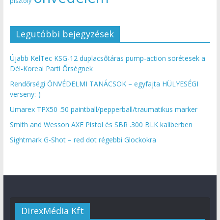
pisztoly
Legutóbbi bejegyzések
Újabb KelTec KSG-12 duplacsőtáras pump-action sörétesek a
Dél-Koreai Parti Őrségnek
Rendőrségi ÖNVÉDELMI TANÁCSOK – egyfajta HÜLYESÉGI
verseny:-)
Umarex TPX50 .50 paintball/pepperball/traumatikus marker
Smith and Wesson AXE Pistol és SBR .300 BLK kaliberben
Sightmark G-Shot – red dot régebbi Glockokra
DirexMédia Kft