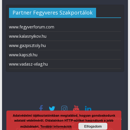
Partner Fegyveres Szakportálok
www.fegyverforum.com
www.kalasnyikov.hu
www.gazpisztoly.hu
www.kapszli.hu
www.vadasz-vilag.hu
Adatvédelmi tájékoztatónkban megtalálod, hogyan gondoskodunk
Impresszum
Adatvédelmi tájékoztató
Média ajánlat
Előfizetés
adataid védelméről. Oldalainkon HTTP-sütiket használunk a jobb
Kapcsolat
Elfogadom
működésért.
További információk
Copyright © Direx Média Kft. 2012-2026
KaliberInfo
.