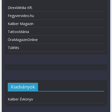
DirexMédia Kft.
Fegyvervideo.hu
Kaliber Magazin
TattooMánia
ÓraMagazinOnline
Túlélés
Kiadványok
Kaliber Évkönyv