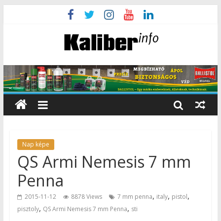
Nap képe
QS Armi Nemesis 7 mm
Penna
,
,
,
2015-11-12
8878 Views
7 mm penna
italy
pistol
,
,
pisztoly
QS Armi Nemesis 7 mm Penna
sti