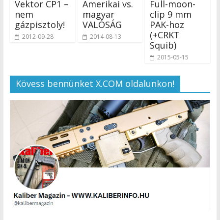
Vektor CP1 –
Amerikai vs.
Full-moon-
nem
magyar
clip 9 mm
gázpisztoly!
VALÓSÁG
PAK-hoz
(+CRKT
2012-09-28
2014-08-13
Squib)
2015-05-15
Kövess bennünket X.COM oldalunkon!