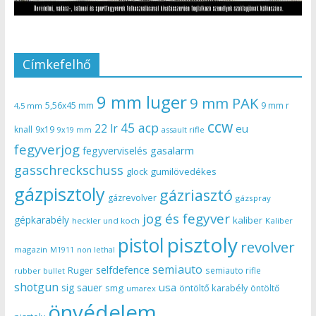
Címkefelhő
9 mm luger
9 mm PAK
5,56x45 mm
9 mm r
4,5 mm
ccw
45 acp
22 lr
eu
knall
9x19
9x19 mm
assault rifle
fegyverjog
gasalarm
fegyverviselés
gasschreckschuss
gumilövedékes
glock
gázpisztoly
gázriasztó
gázrevolver
gázspray
jog és fegyver
gépkarabély
kaliber
heckler und koch
Kaliber
pisztoly
pistol
revolver
magazin
non lethal
M1911
semiauto
selfdefence
Ruger
semiauto rifle
rubber bullet
shotgun
usa
sig sauer
smg
öntöltő karabély
öntöltő
umarex
önvédelem