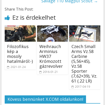
Savage 110 Magpul Scout
→
Share This Post:
Ez is érdekelhet
Filozofikus
Weihrauch
Czech Small
kép a
Arminius
Arms Vz.58
mosoly
HW37
Carbine
hatalmáról:-)
Krómozott
(5,56×45),
gázrevolver
Vz.58
2021-01-24
Sporter
2016-01-21
(7,62×39), Vz.
61 (.22 LR)
2017-04-19
Kövess bennünket X.COM oldalunkon!