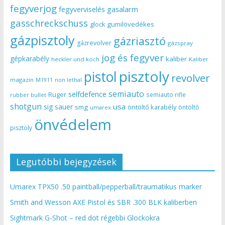
fegyverjog
gasalarm
fegyverviselés
gasschreckschuss
gumilövedékes
glock
gázpisztoly
gázriasztó
gázrevolver
gázspray
jog és fegyver
gépkarabély
kaliber
heckler und koch
Kaliber
pisztoly
pistol
revolver
magazin
non lethal
M1911
semiauto
selfdefence
Ruger
semiauto rifle
rubber bullet
shotgun
usa
sig sauer
smg
öntöltő karabély
öntöltő
umarex
önvédelem
pisztoly
Legutóbbi bejegyzések
Umarex TPX50 .50 paintball/pepperball/traumatikus marker
Smith and Wesson AXE Pistol és SBR .300 BLK kaliberben
Sightmark G-Shot – red dot régebbi Glockokra