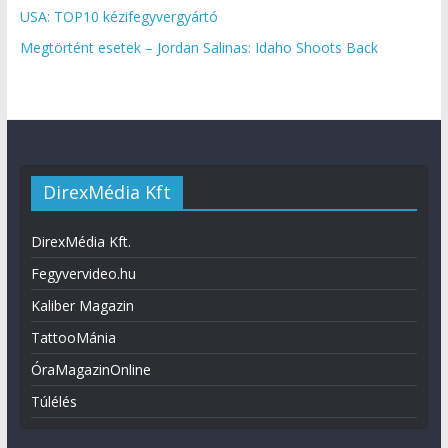
USA: TOP10 kézifegyvergyártó
Megtörtént esetek – Jordan Salinas: Idaho Shoots Back
DirexMédia Kft
DirexMédia Kft.
Fegyvervideo.hu
Kaliber Magazin
TattooMánia
ÓraMagazinOnline
Túlélés