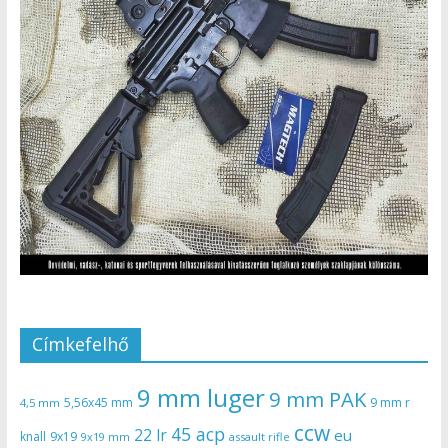
Címkefelhő
9 mm luger
9 mm PAK
5,56x45 mm
9 mm r
4,5 mm
ccw
45 acp
22 lr
eu
knall
9x19
9x19 mm
assault rifle