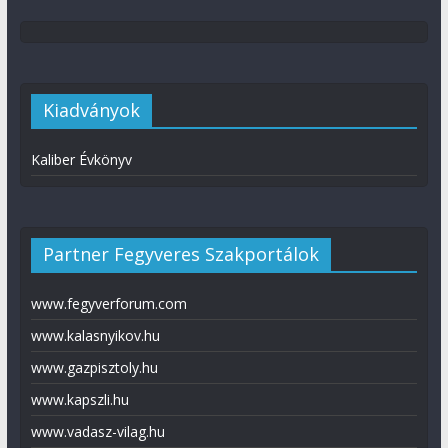
Kiadványok
Kaliber Évkönyv
Partner Fegyveres Szakportálok
www.fegyverforum.com
www.kalasnyikov.hu
www.gazpisztoly.hu
www.kapszli.hu
www.vadasz-vilag.hu