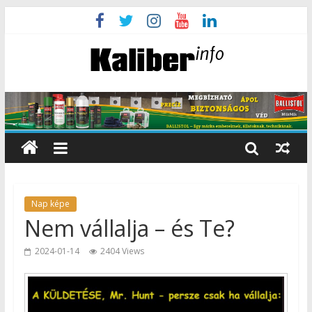
Nap képe
Nem vállalja – és Te?
2024-01-14
2404 Views