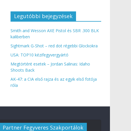
Legutóbbi bejegyzések
Smith and Wesson AXE Pistol és SBR .300 BLK
kaliberben
Sightmark G-Shot – red dot régebbi Glockokra
USA: TOP10 kézifegyvergyártó
Megtörtént esetek – Jordan Salinas: Idaho
Shoots Back
AK-47: a CIA első rajza és az egyik első fotója
róla
Partner Fegyveres Szakportálok