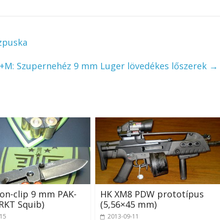
zpuska
+M: Szupernehéz 9 mm Luger lövedékes lőszerek
→
on-clip 9 mm PAK-
HK XM8 PDW prototípus
RKT Squib)
(5,56×45 mm)
-15
2013-09-11