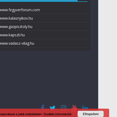
www.fegyverforum.com
www.kalasnyikov.hu
www.gazpisztoly.hu
www.kapszli.hu
www.vadasz-vilag.hu
Elfogadom
 használunk a jobb működésért.
További információk
tvédelmi tájékoztató
Média ajánlat
Előfizetés
Kapcsolat