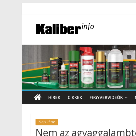
HÍREK
CIKKEK
FEGYVERVIDEÓK
Nap képe
Nem az agyaggalambtó