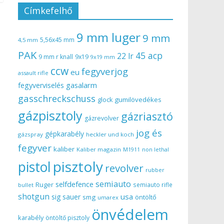
Címkefelhő
9 mm luger
9 mm
5,56x45 mm
4,5 mm
PAK
45 acp
22 lr
9 mm r knall
9x19
9x19 mm
ccw
fegyverjog
eu
assault rifle
gasalarm
fegyverviselés
gasschreckschuss
gumilövedékes
glock
gázpisztoly
gázriasztó
gázrevolver
jog és
gépkarabély
gázspray
heckler und koch
fegyver
kaliber
Kaliber magazin
non lethal
M1911
pisztoly
pistol
revolver
rubber
semiauto
selfdefence
Ruger
semiauto rifle
bullet
shotgun
usa
sig sauer
smg
öntöltő
umarex
önvédelem
karabély
öntöltő pisztoly