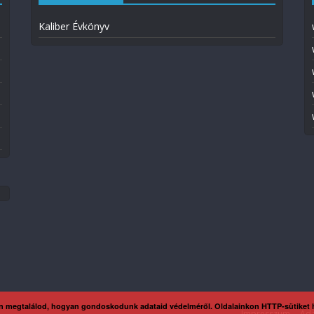
Kaliber Évkönyv
n megtalálod, hogyan gondoskodunk adataid védelméről. Oldalainkon HTTP-sütiket
Impresszum
Ada