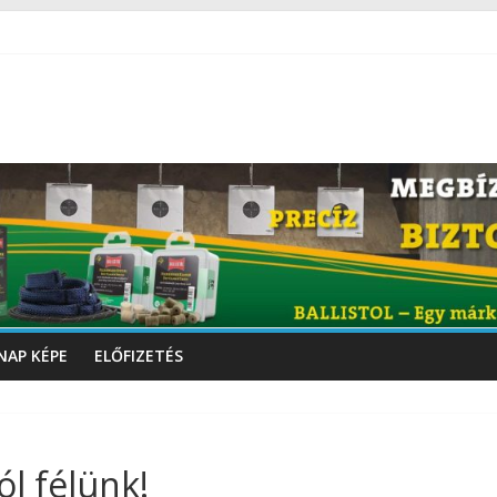
NAP KÉPE
ELŐFIZETÉS
l félünk!