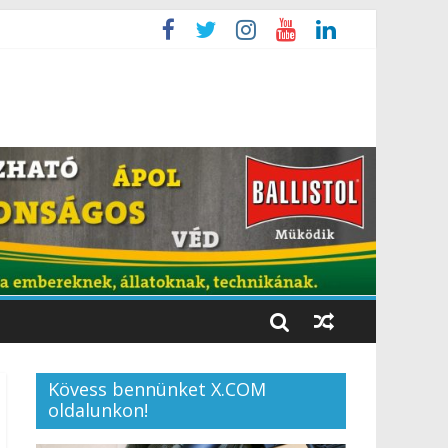
Kövess bennünket X.COM
oldalunkon!