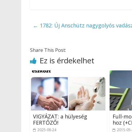
←
1782: Új Anschütz nagygolyós vadás
Share This Post:
Ez is érdekelhet
VIGYÁZAT: a hülyeség
Full-mo
FERTŐZŐ!
hoz (+C
2025-08-24
2015-05