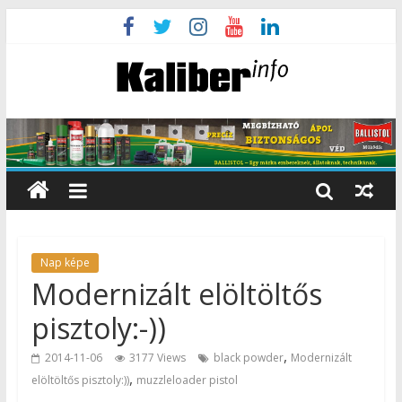
Nap képe
Modernizált elöltöltős
pisztoly:-))
,
2014-11-06
3177 Views
black powder
Modernizált
,
elöltöltős pisztoly:))
muzzleloader pistol