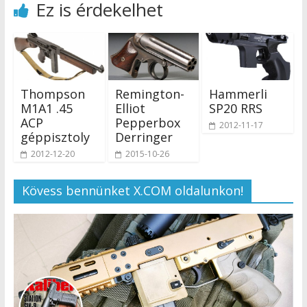
Ez is érdekelhet
Thompson
Remington-
Hammerli
M1A1 .45
Elliot
SP20 RRS
ACP
Pepperbox
2012-11-17
géppisztoly
Derringer
2012-12-20
2015-10-26
Kövess bennünket X.COM oldalunkon!