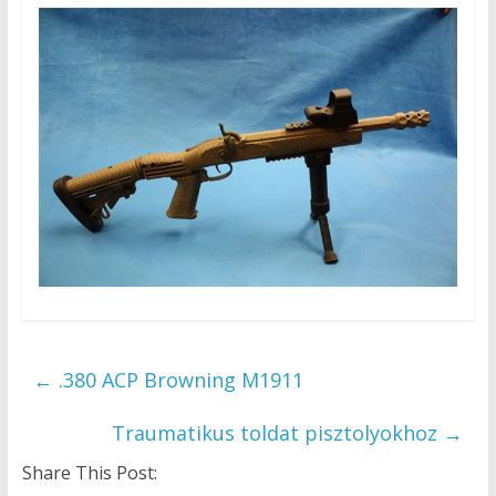
←
.380 ACP Browning M1911
Traumatikus toldat pisztolyokhoz
→
Share This Post: