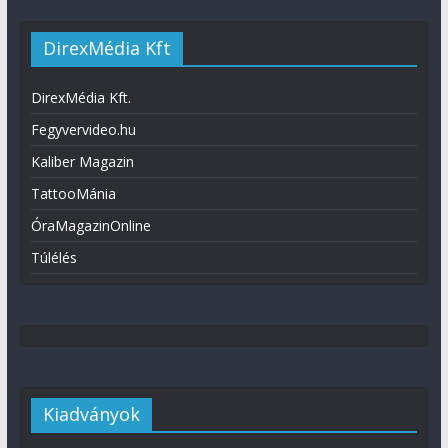
DirexMédia Kft
DirexMédia Kft.
Fegyvervideo.hu
Kaliber Magazin
TattooMánia
ÓraMagazinOnline
Túlélés
Kiadványok