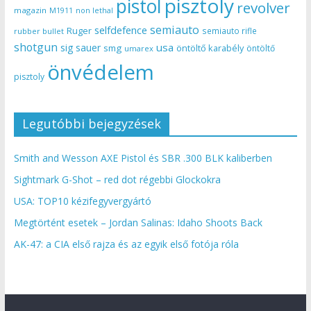
pisztoly
pistol
revolver
magazin
non lethal
M1911
semiauto
selfdefence
Ruger
semiauto rifle
rubber bullet
shotgun
usa
sig sauer
smg
öntöltő karabély
öntöltő
umarex
önvédelem
pisztoly
Legutóbbi bejegyzések
Smith and Wesson AXE Pistol és SBR .300 BLK kaliberben
Sightmark G-Shot – red dot régebbi Glockokra
USA: TOP10 kézifegyvergyártó
Megtörtént esetek – Jordan Salinas: Idaho Shoots Back
AK-47: a CIA első rajza és az egyik első fotója róla