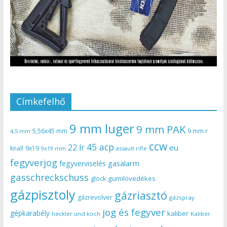
Címkefelhő
9 mm luger
9 mm PAK
5,56x45 mm
9 mm r
4,5 mm
ccw
45 acp
22 lr
eu
knall
9x19
9x19 mm
assault rifle
fegyverjog
gasalarm
fegyverviselés
gasschreckschuss
gumilövedékes
glock
gázpisztoly
gázriasztó
gázrevolver
gázspray
jog és fegyver
gépkarabély
kaliber
heckler und koch
Kaliber