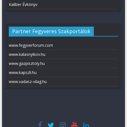
Kaliber Évkönyv
Partner Fegyveres Szakportálok
www.fegyverforum.com
www.kalasnyikov.hu
www.gazpisztoly.hu
www.kapszli.hu
www.vadasz-vilag.hu