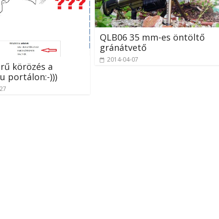
QLB06 35 mm-es öntöltő
gránátvető
2014-04-07
rű körözés a
u portálon:-)))
-27