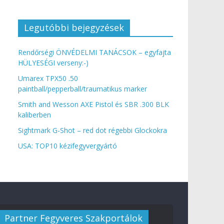
Legutóbbi bejegyzések
Rendőrségi ÖNVÉDELMI TANÁCSOK – egyfajta
HÜLYESÉGI verseny:-)
Umarex TPX50 .50
paintball/pepperball/traumatikus marker
Smith and Wesson AXE Pistol és SBR .300 BLK
kaliberben
Sightmark G-Shot – red dot régebbi Glockokra
USA: TOP10 kézifegyvergyártó
Partner Fegyveres Szakportálok