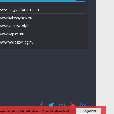
www.fegyverforum.com
www.kalasnyikov.hu
www.gazpisztoly.hu
www.kapszli.hu
www.vadasz-vilag.hu
Elfogadom
 használunk a jobb működésért.
További információk
tvédelmi tájékoztató
Média ajánlat
Előfizetés
Kapcsolat