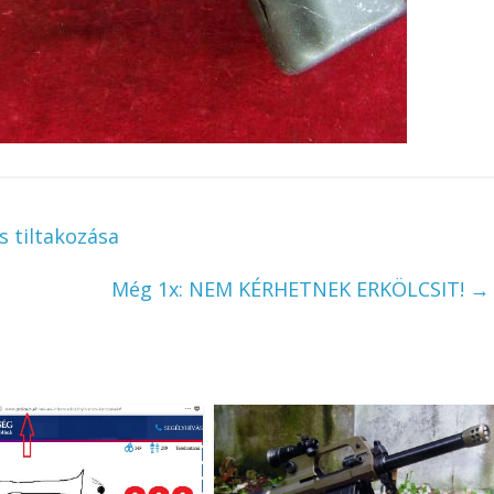
s tiltakozása
Még 1x: NEM KÉRHETNEK ERKÖLCSIT!
→