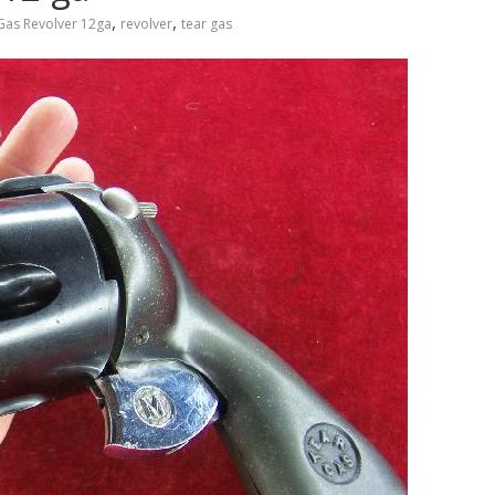
,
,
 Gas Revolver 12ga
revolver
tear gas