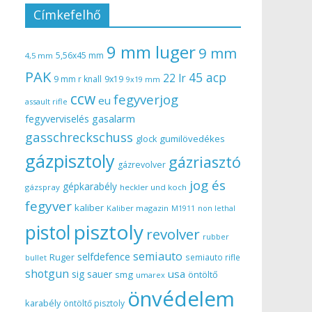
Címkefelhő
9 mm luger
9 mm
5,56x45 mm
4,5 mm
PAK
45 acp
22 lr
9 mm r knall
9x19
9x19 mm
ccw
fegyverjog
eu
assault rifle
gasalarm
fegyverviselés
gasschreckschuss
gumilövedékes
glock
gázpisztoly
gázriasztó
gázrevolver
jog és
gépkarabély
gázspray
heckler und koch
fegyver
kaliber
Kaliber magazin
non lethal
M1911
pisztoly
pistol
revolver
rubber
semiauto
selfdefence
Ruger
semiauto rifle
bullet
shotgun
usa
sig sauer
smg
öntöltő
umarex
önvédelem
karabély
öntöltő pisztoly