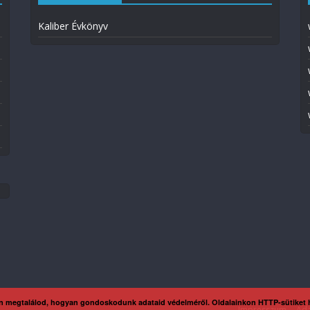
Kaliber Évkönyv
n megtalálod, hogyan gondoskodunk adataid védelméről. Oldalainkon HTTP-sütiket
Impresszum
Ada