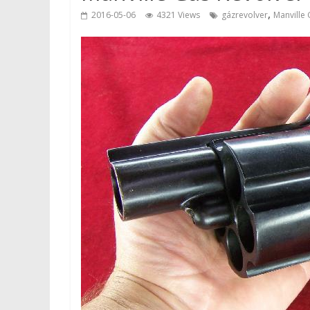
,
2016-05-06
4321 Views
gázrevolver
Manville