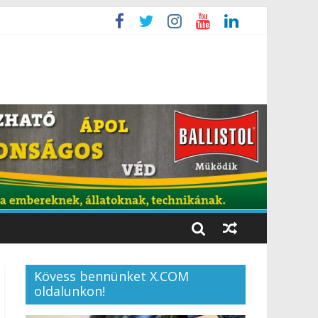
Kövess bennünket X.COM
oldalunkon!