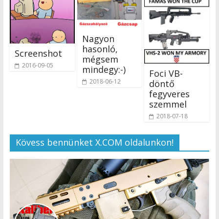
Nagyon
hasonló,
Screenshot
mégsem
2016-09-05
mindegy:-)
Foci VB-
2018-06-12
döntő
fegyveres
szemmel
2018-07-18
Kövess bennünket X.COM oldalunkon!