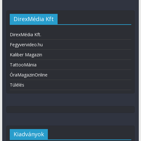
DirexMédia Kft
DirexMédia Kft.
Fegyvervideo.hu
Kaliber Magazin
TattooMánia
ÓraMagazinOnline
Túlélés
Kiadványok