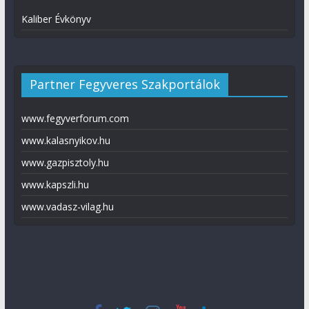
Kaliber Évkönyv
Partner Fegyveres Szakportálok
www.fegyverforum.com
www.kalasnyikov.hu
www.gazpisztoly.hu
www.kapszli.hu
www.vadasz-vilag.hu