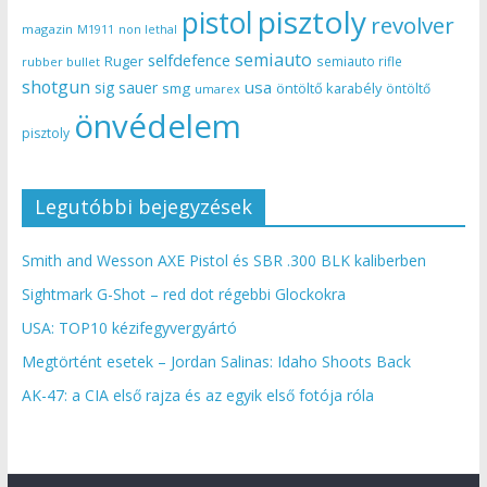
pisztoly
pistol
revolver
magazin
non lethal
M1911
semiauto
selfdefence
Ruger
semiauto rifle
rubber bullet
shotgun
usa
sig sauer
smg
öntöltő karabély
öntöltő
umarex
önvédelem
pisztoly
Legutóbbi bejegyzések
Smith and Wesson AXE Pistol és SBR .300 BLK kaliberben
Sightmark G-Shot – red dot régebbi Glockokra
USA: TOP10 kézifegyvergyártó
Megtörtént esetek – Jordan Salinas: Idaho Shoots Back
AK-47: a CIA első rajza és az egyik első fotója róla