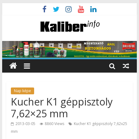
Nap képe
Kucher K1 géppisztoly
7,62×25 mm
2013-03-05
8860 Views
Kucher K1 géppisztoly 7,62x25
mm