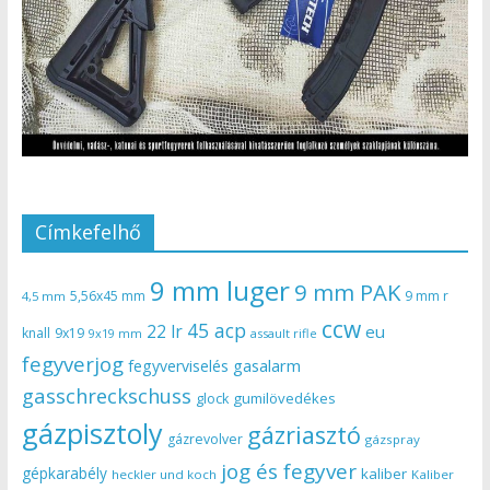
Címkefelhő
9 mm luger
9 mm PAK
5,56x45 mm
9 mm r
4,5 mm
ccw
45 acp
22 lr
eu
knall
9x19
9x19 mm
assault rifle
fegyverjog
gasalarm
fegyverviselés
gasschreckschuss
gumilövedékes
glock
gázpisztoly
gázriasztó
gázrevolver
gázspray
jog és fegyver
gépkarabély
kaliber
heckler und koch
Kaliber