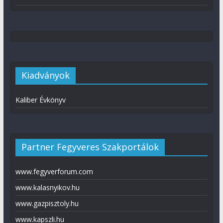
Kiadványok
Kaliber Évkönyv
Partner Fegyveres Szakportálok
www.fegyverforum.com
www.kalasnyikov.hu
www.gazpisztoly.hu
www.kapszli.hu