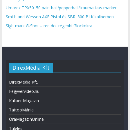
Umarex TPX50 .50 paintball/pepperball/traumatikus marker
Smith and Wesson AXE Pistol és SBR .300 BLK kaliberben
Sightmark G-Shot – red dot régebbi Glockokra
DirexMédia Kft
DirexMédia Kft.
Fegyvervideo.hu
Kaliber Magazin
TattooMánia
ÓraMagazinOnline
Túlélés