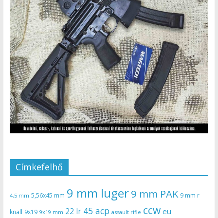
Címkefelhő
9 mm luger
9 mm PAK
5,56x45 mm
9 mm r
4,5 mm
ccw
45 acp
22 lr
eu
knall
9x19
9x19 mm
assault rifle