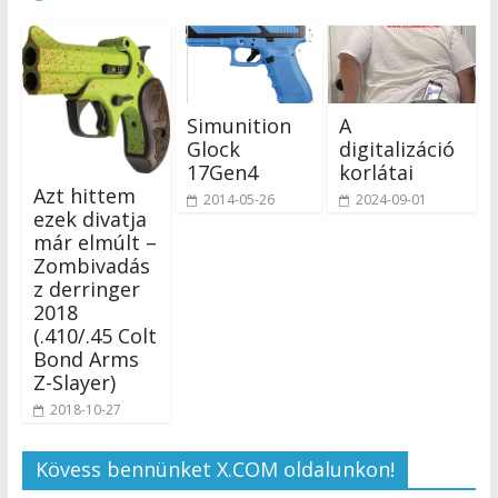
Simunition
A
Glock
digitalizáció
17Gen4
korlátai
Azt hittem
2014-05-26
2024-09-01
ezek divatja
már elmúlt –
Zombivadás
z derringer
2018
(.410/.45 Colt
Bond Arms
Z-Slayer)
2018-10-27
Kövess bennünket X.COM oldalunkon!