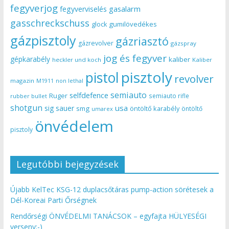
fegyverjog
gasalarm
fegyverviselés
gasschreckschuss
gumilövedékes
glock
gázpisztoly
gázriasztó
gázrevolver
gázspray
jog és fegyver
gépkarabély
kaliber
heckler und koch
Kaliber
pisztoly
pistol
revolver
magazin
non lethal
M1911
semiauto
selfdefence
Ruger
semiauto rifle
rubber bullet
shotgun
usa
sig sauer
smg
öntöltő karabély
öntöltő
umarex
önvédelem
pisztoly
Legutóbbi bejegyzések
Újabb KelTec KSG-12 duplacsőtáras pump-action sörétesek a
Dél-Koreai Parti Őrségnek
Rendőrségi ÖNVÉDELMI TANÁCSOK – egyfajta HÜLYESÉGI
verseny:-)