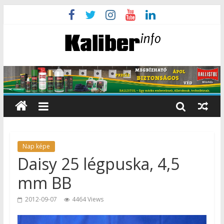
Nap képe
Daisy 25 légpuska, 4,5
mm BB
2012-09-07
4464 Views