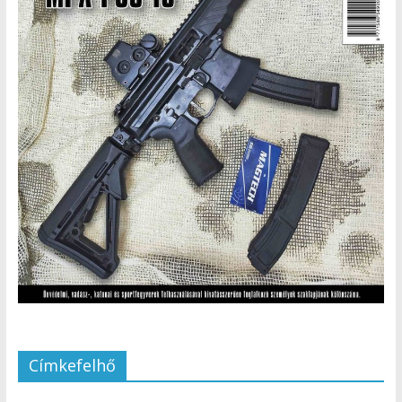
Címkefelhő