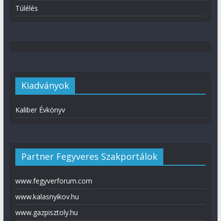
Túlélés
Kiadványok
Kaliber Évkönyv
Partner Fegyveres Szakportálok
www.fegyverforum.com
www.kalasnyikov.hu
www.gazpisztoly.hu