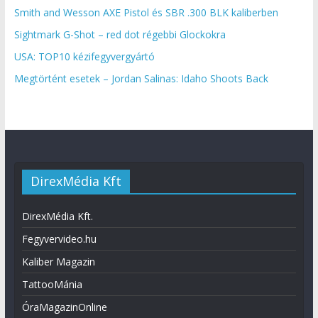
Smith and Wesson AXE Pistol és SBR .300 BLK kaliberben
Sightmark G-Shot – red dot régebbi Glockokra
USA: TOP10 kézifegyvergyártó
Megtörtént esetek – Jordan Salinas: Idaho Shoots Back
DirexMédia Kft
DirexMédia Kft.
Fegyvervideo.hu
Kaliber Magazin
TattooMánia
ÓraMagazinOnline