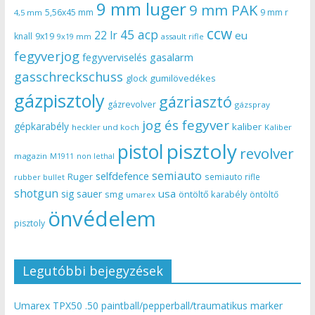
9 mm luger
9 mm PAK
5,56x45 mm
9 mm r
4,5 mm
ccw
45 acp
22 lr
eu
knall
9x19
9x19 mm
assault rifle
fegyverjog
gasalarm
fegyverviselés
gasschreckschuss
gumilövedékes
glock
gázpisztoly
gázriasztó
gázrevolver
gázspray
jog és fegyver
gépkarabély
kaliber
heckler und koch
Kaliber
pisztoly
pistol
revolver
magazin
non lethal
M1911
semiauto
selfdefence
Ruger
semiauto rifle
rubber bullet
shotgun
usa
sig sauer
smg
öntöltő karabély
öntöltő
umarex
önvédelem
pisztoly
Legutóbbi bejegyzések
Umarex TPX50 .50 paintball/pepperball/traumatikus marker