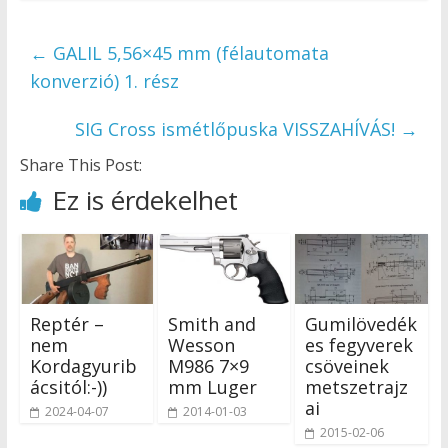
←
GALIL 5,56×45 mm (félautomata
konverzió) 1. rész
SIG Cross ismétlőpuska VISSZAHÍVÁS!
→
Share This Post:
Ez is érdekelhet
Reptér –
Smith and
Gumilövedék
nem
Wesson
es fegyverek
Kordagyurib
M986 7×9
csöveinek
ácsitól:-))
mm Luger
metszetrajz
ai
2024-04-07
2014-01-03
2015-02-06