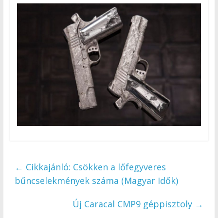
←
Cikkajánló: Csökken a lőfegyveres
bűncselekmények száma (Magyar Idők)
Új Caracal CMP9 géppisztoly
→