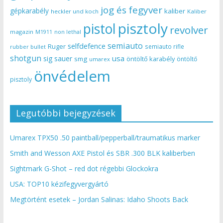
jog és fegyver
gépkarabély
kaliber
heckler und koch
Kaliber
pisztoly
pistol
revolver
magazin
non lethal
M1911
semiauto
selfdefence
Ruger
semiauto rifle
rubber bullet
shotgun
usa
sig sauer
smg
öntöltő karabély
öntöltő
umarex
önvédelem
pisztoly
Legutóbbi bejegyzések
Umarex TPX50 .50 paintball/pepperball/traumatikus marker
Smith and Wesson AXE Pistol és SBR .300 BLK kaliberben
Sightmark G-Shot – red dot régebbi Glockokra
USA: TOP10 kézifegyvergyártó
Megtörtént esetek – Jordan Salinas: Idaho Shoots Back