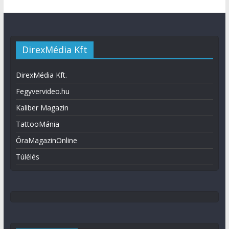
DirexMédia Kft
DirexMédia Kft.
Fegyvervideo.hu
Kaliber Magazin
TattooMánia
ÓraMagazinOnline
Túlélés