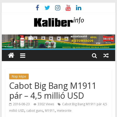
Nap képe
Cabot Big Bang M1911
pár – 4,5 millió USD
2016-08-23
3302 Views
Cabot Big Bang M1911 pár 4,5
,
,
,
millió USD
cabot guns
M1911
meteorite