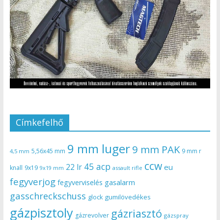
Címkefelhő
9 mm luger
9 mm PAK
5,56x45 mm
9 mm r
4,5 mm
ccw
45 acp
22 lr
eu
knall
9x19
9x19 mm
assault rifle
fegyverjog
gasalarm
fegyverviselés
gasschreckschuss
gumilövedékes
glock
gázpisztoly
gázriasztó
gázrevolver
gázspray