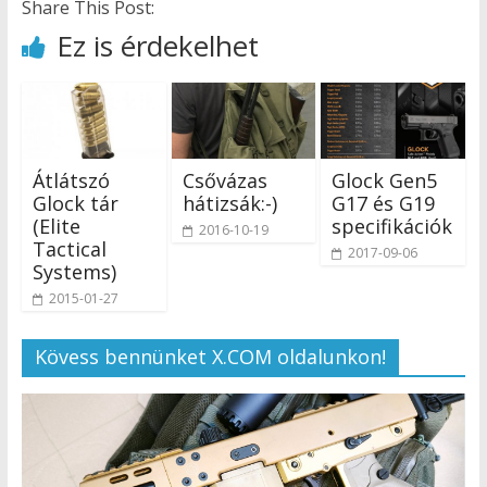
Share This Post:
Ez is érdekelhet
Átlátszó
Csővázas
Glock Gen5
Glock tár
hátizsák:-)
G17 és G19
(Elite
specifikációk
2016-10-19
Tactical
2017-09-06
Systems)
2015-01-27
Kövess bennünket X.COM oldalunkon!