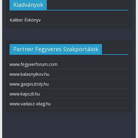
Kiadványok
Kaliber Évkönyv
Partner Fegyveres Szakportálok
www.fegyverforum.com
www.kalasnyikov.hu
www.gazpisztoly.hu
www.kapszli.hu
www.vadasz-vilag.hu