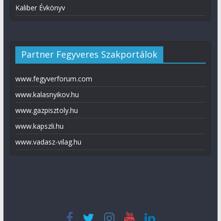
Kaliber Évkönyv
Partner Fegyveres Szakportálok
www.fegyverforum.com
www.kalasnyikov.hu
www.gazpisztoly.hu
www.kapszli.hu
www.vadasz-vilag.hu