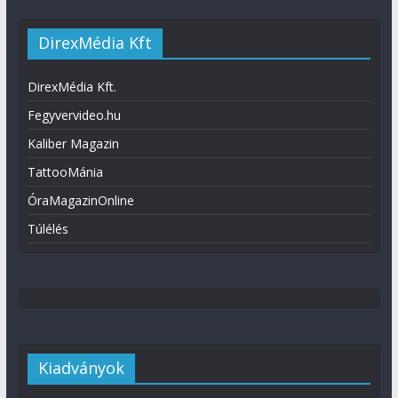
DirexMédia Kft
DirexMédia Kft.
Fegyvervideo.hu
Kaliber Magazin
TattooMánia
ÓraMagazinOnline
Túlélés
Kiadványok