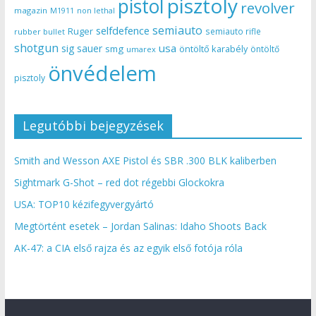
pisztoly
pistol
revolver
magazin
non lethal
M1911
semiauto
selfdefence
Ruger
semiauto rifle
rubber bullet
shotgun
usa
sig sauer
smg
öntöltő karabély
öntöltő
umarex
önvédelem
pisztoly
Legutóbbi bejegyzések
Smith and Wesson AXE Pistol és SBR .300 BLK kaliberben
Sightmark G-Shot – red dot régebbi Glockokra
USA: TOP10 kézifegyvergyártó
Megtörtént esetek – Jordan Salinas: Idaho Shoots Back
AK-47: a CIA első rajza és az egyik első fotója róla