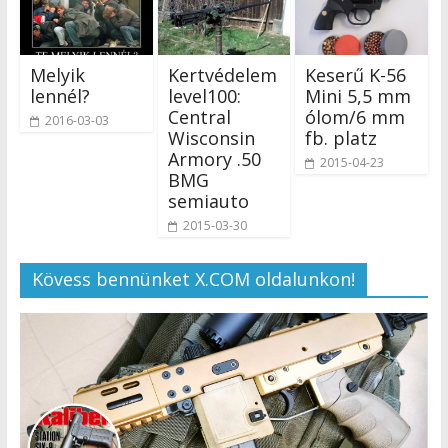
Melyik
Kertvédelem
Keserű K-56
lennél?
level100:
Mini 5,5 mm
Central
ólom/6 mm
2016-03-03
Wisconsin
fb. platz
Armory .50
2015-04-23
BMG
semiauto
2015-03-30
Kövess bennünket X.COM oldalunkon!