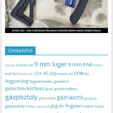
Címkefelhő
9 mm luger
9 mm PAK
5,56x45 mm
9 mm r
4,5 mm
ccw
45 acp
22 lr
eu
knall
9x19
9x19 mm
assault rifle
fegyverjog
gasalarm
fegyverviselés
gasschreckschuss
gumilövedékes
glock
gázpisztoly
gázriasztó
gázrevolver
gázspray
jog és fegyver
gépkarabély
kaliber
heckler und koch
Kaliber