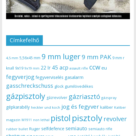
Címkefelhő
9 mm luger
9 mm PAK
5,56x45 mm
9 mm r
4,5 mm
ccw
45 acp
22 lr
eu
knall
9x19
9x19 mm
assault rifle
fegyverjog
gasalarm
fegyverviselés
gasschreckschuss
gumilövedékes
glock
gázpisztoly
gázriasztó
gázrevolver
gázspray
jog és fegyver
gépkarabély
kaliber
heckler und koch
Kaliber
pisztoly
pistol
revolver
magazin
non lethal
M1911
semiauto
selfdefence
Ruger
semiauto rifle
rubber bullet
shotgun
usa