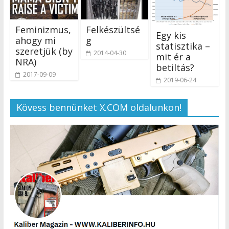
Feminizmus,
Felkészültsé
Egy kis
ahogy mi
g
statisztika –
szeretjük (by
2014-04-30
mit ér a
NRA)
betiltás?
2017-09-09
2019-06-24
Kövess bennünket X.COM oldalunkon!