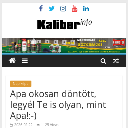
Nap képe
Apa okosan döntött,
legyél Te is olyan, mint
Apa!:-)
2026-02-22
1125 Views