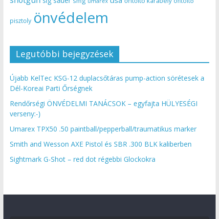
sig sauer
smg
öntöltő karabély
öntöltő
umarex
önvédelem
pisztoly
Legutóbbi bejegyzések
Újabb KelTec KSG-12 duplacsőtáras pump-action sörétesek a
Dél-Koreai Parti Őrségnek
Rendőrségi ÖNVÉDELMI TANÁCSOK – egyfajta HÜLYESÉGI
verseny:-)
Umarex TPX50 .50 paintball/pepperball/traumatikus marker
Smith and Wesson AXE Pistol és SBR .300 BLK kaliberben
Sightmark G-Shot – red dot régebbi Glockokra