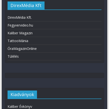
DirexMédia Kft
DirexMédia Kft.
Fegyvervideo.hu
Kaliber Magazin
TattooMánia
ÓraMagazinOnline
Túlélés
Kiadványok
Kaliber Évkönyv