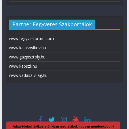
Partner Fegyveres Szakportálok
www.fegyverforum.com
www.kalasnyikov.hu
www.gazpisztoly.hu
www.kapszli.hu
www.vadasz-vilag.hu
Adatvédelmi tájékoztatónkban megtalálod, hogyan gondoskodunk