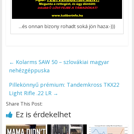
…és onnan bizony rohadt soká jön haza:-)))
←
Kolarms SAW 50 – szlovákiai magyar
nehézgéppuska
Pillekönnyű prémium: Tandemkross TKX22
Light Rifle .22 LR
→
Share This Post:
Ez is érdekelhet