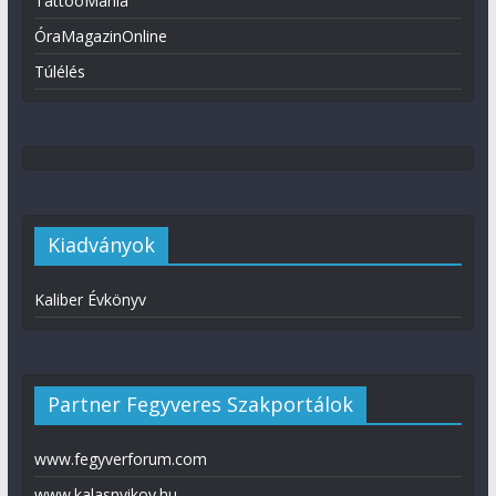
TattooMánia
ÓraMagazinOnline
Túlélés
Kiadványok
Kaliber Évkönyv
Partner Fegyveres Szakportálok
www.fegyverforum.com
www.kalasnyikov.hu