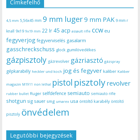
Címkefelhő
9 mm luger
9 mm PAK
5,56x45 mm
9 mm r
4,5 mm
ccw
45 acp
22 lr
eu
knall
9x19
9x19 mm
assault rifle
fegyverjog
gasalarm
fegyverviselés
gasschreckschuss
gumilövedékes
glock
gázpisztoly
gázriasztó
gázrevolver
gázspray
jog és fegyver
gépkarabély
kaliber
heckler und koch
Kaliber
pisztoly
pistol
revolver
magazin
non lethal
M1911
semiauto
selfdefence
Ruger
semiauto rifle
rubber bullet
shotgun
usa
sig sauer
smg
öntöltő karabély
öntöltő
umarex
önvédelem
pisztoly
Legutóbbi bejegyzések