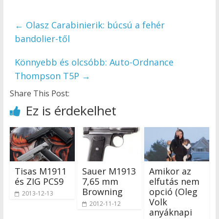
←
Olasz Carabinierik: búcsú a fehér
bandolier-től
Könnyebb és olcsóbb: Auto-Ordnance
Thompson T5P
→
Share This Post:
Ez is érdekelhet
Tisas M1911
Sauer M1913
Amikor az
és ZIG PCS9
7,65 mm
elfutás nem
Browning
opció (Oleg
2013-12-13
Volk
2012-11-12
anyáknapi