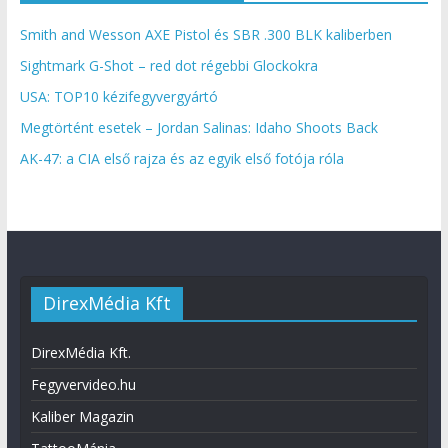
Smith and Wesson AXE Pistol és SBR .300 BLK kaliberben
Sightmark G-Shot – red dot régebbi Glockokra
USA: TOP10 kézifegyvergyártó
Megtörtént esetek – Jordan Salinas: Idaho Shoots Back
AK-47: a CIA első rajza és az egyik első fotója róla
DirexMédia Kft
DirexMédia Kft.
Fegyvervideo.hu
Kaliber Magazin