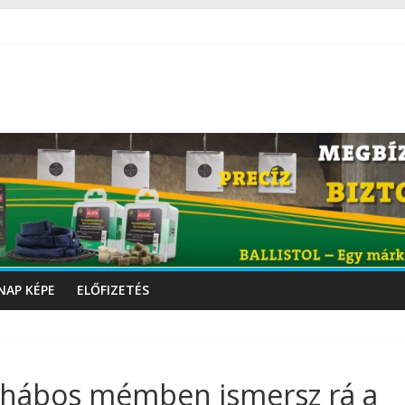
NAP KÉPE
ELŐFIZETÉS
nhábos mémben ismersz rá a