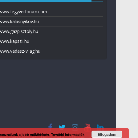
www.fegyverforum.com
www.kalasnyikov.hu
www.gazpisztoly.hu
www.kapszli.hu
www.vadasz-vilag.hu
Elfogadom
 használunk a jobb működésért.
További információk
tvédelmi tájékoztató
Média ajánlat
Előfizetés
Kapcsolat