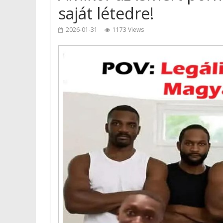
saját létedre!
2026-01-31
1173 Views