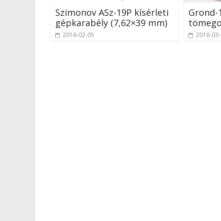
Szimonov ASz-19P kísérleti
Grond-1
gépkarabély (7,62×39 mm)
tömego
2016-02-05
2016-03