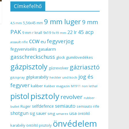
Címkefelhő
9 mm luger
9 mm
5,56x45 mm
4,5 mm
PAK
45 acp
22 lr
9 mm r knall
9x19
9x19 mm
ccw
fegyverjog
eu
assault rifle
gasalarm
fegyverviselés
gasschreckschuss
gumilövedékes
glock
gázpisztoly
gázriasztó
gázrevolver
jog és
gépkarabély
gázspray
heckler und koch
fegyver
kaliber
Kaliber magazin
non lethal
M1911
pisztoly
pistol
revolver
rubber
semiauto
selfdefence
Ruger
semiauto rifle
bullet
shotgun
usa
sig sauer
smg
öntöltő
umarex
önvédelem
karabély
öntöltő pisztoly