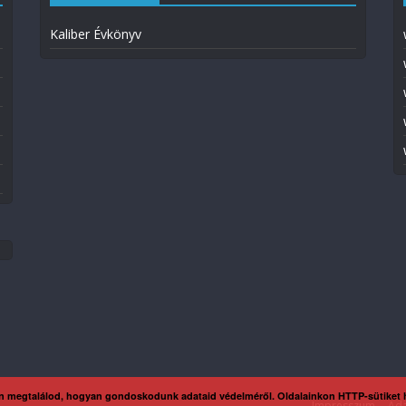
Kaliber Évkönyv
n megtalálod, hogyan gondoskodunk adataid védelméről. Oldalainkon HTTP-sütiket
Impresszum
Ada