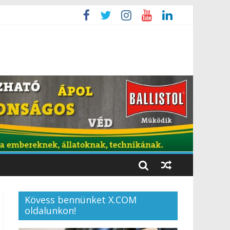
Kövess bennünket X.COM
oldalunkon!