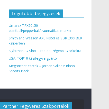
Legutóbbi bejegyzések
Umarex TPX50 .50
paintball/pepperball/traumatikus marker
Smith and Wesson AXE Pistol és SBR .300 BLK
kaliberben
Sightmark G-Shot – red dot régebbi Glockokra
USA: TOP10 kézifegyvergyártó
Megtörtént esetek – Jordan Salinas: Idaho
Shoots Back
Partner Fegyveres Szakportálok