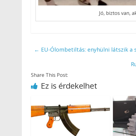
Jó, biztos van, a
←
EU-Ólombetiltás: enyhülni látszik a s
R
Share This Post:
Ez is érdekelhet