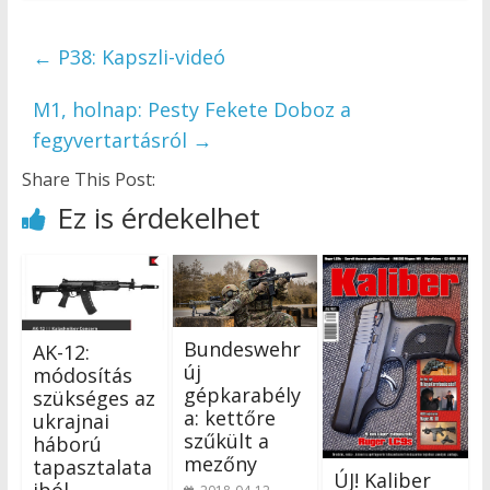
←
P38: Kapszli-videó
M1, holnap: Pesty Fekete Doboz a
fegyvertartásról
→
Share This Post:
Ez is érdekelhet
Bundeswehr
AK-12:
új
módosítás
gépkarabély
szükséges az
a: kettőre
ukrajnai
szűkült a
háború
mezőny
tapasztalata
ÚJ! Kaliber