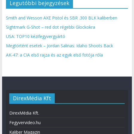
Legutóbbi bejegyzések
Smith and Wesson AXE Pistol és SBR .300 BLK kaliberben
Sightmark G-Shot – red dot régebbi Glockokra
USA: TOP10 kézifegyvergyártó
Megtörtént esetek – Jordan Salinas: Idaho Shoots Back
AK-47: a CIA első rajza és az egyik első fotója róla
DirexMédia Kft
DirexMédia Kft.
Fegyvervideo.hu
Kaliber Magazin