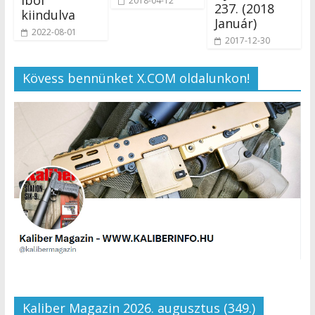
iból
2018-04-12
237. (2018
kiindulva
Január)
2022-08-01
2017-12-30
Kövess bennünket X.COM oldalunkon!
Kaliber Magazin 2026. augusztus (349.)