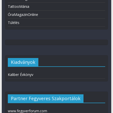
TattooMánia
ÓraMagazinOnline
Túlélés
Kiadványok
Kaliber Évkönyv
Partner Fegyveres Szakportálok
www.fegyverforum.com