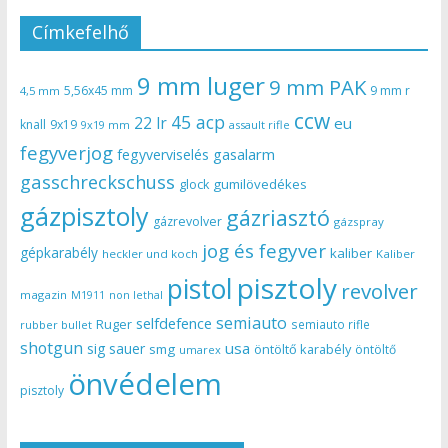
Címkefelhő
9 mm luger
9 mm PAK
5,56x45 mm
9 mm r
4,5 mm
ccw
45 acp
22 lr
eu
knall
9x19
9x19 mm
assault rifle
fegyverjog
gasalarm
fegyverviselés
gasschreckschuss
gumilövedékes
glock
gázpisztoly
gázriasztó
gázrevolver
gázspray
jog és fegyver
gépkarabély
kaliber
heckler und koch
Kaliber
pisztoly
pistol
revolver
magazin
non lethal
M1911
semiauto
selfdefence
Ruger
semiauto rifle
rubber bullet
shotgun
usa
sig sauer
smg
öntöltő karabély
öntöltő
umarex
önvédelem
pisztoly