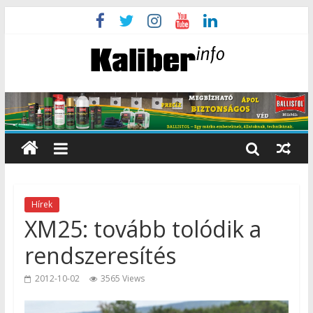
Hírek
XM25: tovább tolódik a
rendszeresítés
2012-10-02
3565 Views