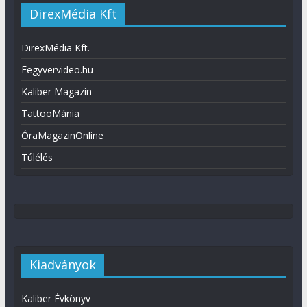
DirexMédia Kft
DirexMédia Kft.
Fegyvervideo.hu
Kaliber Magazin
TattooMánia
ÓraMagazinOnline
Túlélés
Kiadványok
Kaliber Évkönyv