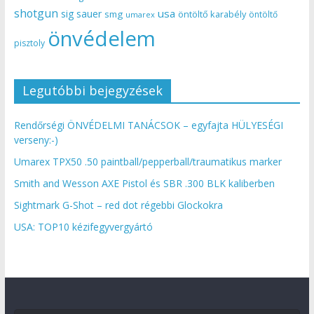
shotgun
usa
sig sauer
smg
öntöltő karabély
öntöltő
umarex
önvédelem
pisztoly
Legutóbbi bejegyzések
Rendőrségi ÖNVÉDELMI TANÁCSOK – egyfajta HÜLYESÉGI
verseny:-)
Umarex TPX50 .50 paintball/pepperball/traumatikus marker
Smith and Wesson AXE Pistol és SBR .300 BLK kaliberben
Sightmark G-Shot – red dot régebbi Glockokra
USA: TOP10 kézifegyvergyártó