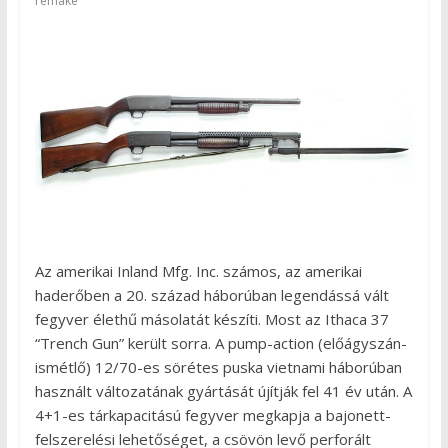
remake
Az amerikai Inland Mfg. Inc. számos, az amerikai
haderőben a 20. század háborúban legendássá vált
fegyver élethű másolatát készíti. Most az Ithaca 37
“Trench Gun” került sorra. A pump-action (előágyszán-
ismétlő) 12/70-es sörétes puska vietnami háborúban
használt változatának gyártását újítják fel 41 év után. A
4+1-es tárkapacitású fegyver megkapja a bajonett-
felszerelési lehetőséget, a csövön levő perforált