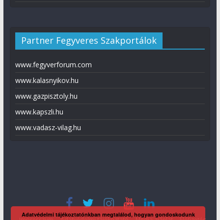
Partner Fegyveres Szakportálok
www.fegyverforum.com
www.kalasnyikov.hu
www.gazpisztoly.hu
www.kapszli.hu
www.vadasz-vilag.hu
Adatvédelmi tájékoztatónkban megtalálod, hogyan gondoskodunk
Impresszum
Adatvédelmi tájékoztató
Média ajánlat
Előfizetés