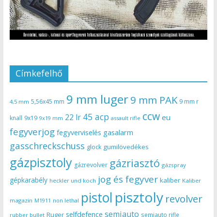
Címkefelhő
9 mm luger
9 mm PAK
5,56x45 mm
9 mm r
4,5 mm
ccw
45 acp
22 lr
eu
knall
9x19
9x19 mm
assault rifle
fegyverjog
gasalarm
fegyverviselés
gasschreckschuss
gumilövedékes
glock
gázpisztoly
gázriasztó
gázrevolver
gázspray
jog és fegyver
gépkarabély
kaliber
heckler und koch
Kaliber
pisztoly
pistol
revolver
magazin
non lethal
M1911
semiauto
selfdefence
Ruger
semiauto rifle
rubber bullet