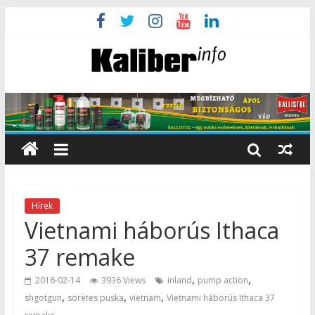
Hírek
Vietnami háborús Ithaca
37 remake
,
,
2016-02-14
3936 Views
inland
pump action
,
,
,
shgotgun
sörétes puska
vietnam
Vietnami háborús Ithaca 37