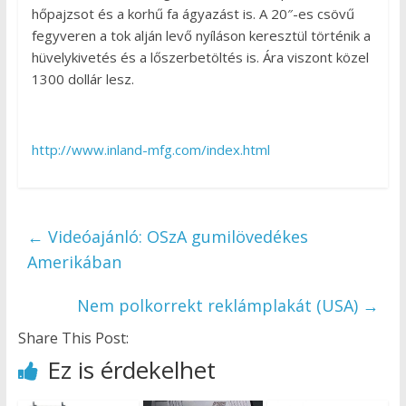
hőpajzsot és a korhű fa ágyazást is. A 20″-es csövű
fegyveren a tok alján levő nyíláson keresztül történik a
hüvelykivetés és a lőszerbetöltés is. Ára viszont közel
1300 dollár lesz.
http://www.inland-mfg.com/index.html
←
Videóajánló: OSzA gumilövedékes
Amerikában
Nem polkorrekt reklámplakát (USA)
→
Share This Post:
Ez is érdekelhet