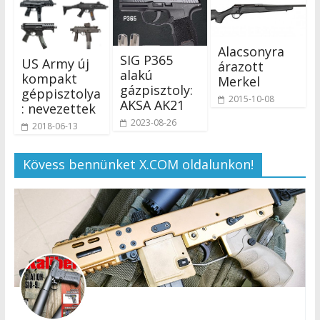
Alacsonyra
SIG P365
US Army új
árazott
alakú
kompakt
Merkel
gázpisztoly:
géppisztolya
2015-10-08
AKSA AK21
: nevezettek
2023-08-26
2018-06-13
Kövess bennünket X.COM oldalunkon!