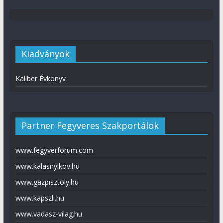
Kiadványok
Kaliber Évkönyv
Partner Fegyveres Szakportálok
www.fegyverforum.com
www.kalasnyikov.hu
www.gazpisztoly.hu
www.kapszli.hu
www.vadasz-vilag.hu