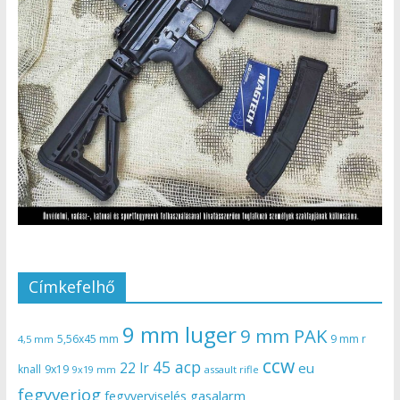
Címkefelhő
9 mm luger
9 mm PAK
5,56x45 mm
9 mm r
4,5 mm
ccw
45 acp
22 lr
eu
knall
9x19
9x19 mm
assault rifle
fegyverjog
gasalarm
fegyverviselés