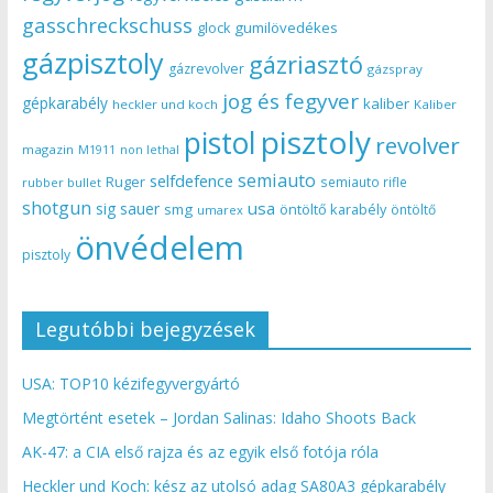
gasschreckschuss
gumilövedékes
glock
gázpisztoly
gázriasztó
gázrevolver
gázspray
jog és fegyver
gépkarabély
kaliber
heckler und koch
Kaliber
pisztoly
pistol
revolver
magazin
non lethal
M1911
semiauto
selfdefence
Ruger
semiauto rifle
rubber bullet
shotgun
usa
sig sauer
smg
öntöltő karabély
öntöltő
umarex
önvédelem
pisztoly
Legutóbbi bejegyzések
USA: TOP10 kézifegyvergyártó
Megtörtént esetek – Jordan Salinas: Idaho Shoots Back
AK-47: a CIA első rajza és az egyik első fotója róla
Heckler und Koch: kész az utolsó adag SA80A3 gépkarabély