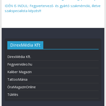
IDÉN IS INDUL: Fegyvertervező- és gyártó szakmérnöki, illetve
szakspecialista képzés!!!
DirexMédia Kft
DirexMédia Kft.
Fegyvervideo.hu
Kaliber Magazin
TattooMánia
ÓraMagazinOnline
Túlélés