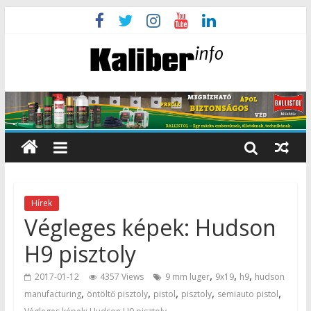
Hírek
Végleges képek: Hudson
H9 pisztoly
,
,
,
2017-01-12
4357 Views
9 mm luger
9x19
h9
hudson
,
,
,
,
,
manufacturing
öntöltő pisztoly
pistol
pisztoly
semiauto pistol