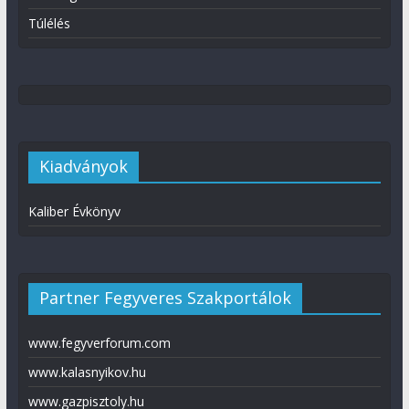
Túlélés
Kiadványok
Kaliber Évkönyv
Partner Fegyveres Szakportálok
www.fegyverforum.com
www.kalasnyikov.hu
www.gazpisztoly.hu