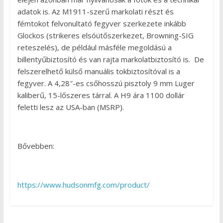
adatok is. Az M1911-szerű markolati részt és
fémtokot felvonultató fegyver szerkezete inkább
Glockos (strikeres elsóütőszerkezet, Browning-SIG
reteszelés), de például másféle megoldású a
billentyűbiztosító és van rajta markolatbiztosító is. De
felszerelhető külső manuális tokbiztosítóval is a
fegyver. A 4,28″-es csőhosszú pisztoly 9 mm Luger
kaliberű, 15-lőszeres tárral. A H9 ára 1100 dollár
feletti lesz az USA-ban (MSRP).
Bővebben:
https://www.hudsonmfg.com/product/