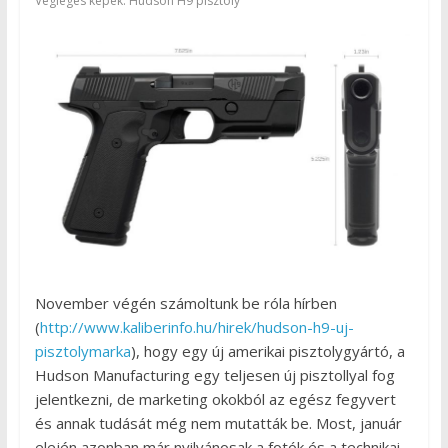
Végleges képek: Hudson H9 pisztoly
November végén számoltunk be róla hírben
(
http://www.kaliberinfo.hu/hirek/hudson-h9-uj-
pisztolymarka
), hogy egy új amerikai pisztolygyártó, a
Hudson Manufacturing egy teljesen új pisztollyal fog
jelentkezni, de marketing okokból az egész fegyvert
és annak tudását még nem mutatták be. Most, január
elején azonban már nyilvánosak a fotók és a technikai