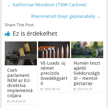
←
Kaliforniai Rémálom (TNW Carbine)
Rheinmetall-Steyr gépkarabély
→
Share This Post:
Ez is érdekelhet
VE-Loads: új
Humán teszt
német
ajánló
Cseh
precíziós
Svédországb
parlament:
lövedékgyárt
ól – mentol-
NEM az EU-
ó
gázspray
direktíva
2020-08-14
2019-12-01
implementá
ciójára
2018-03-01