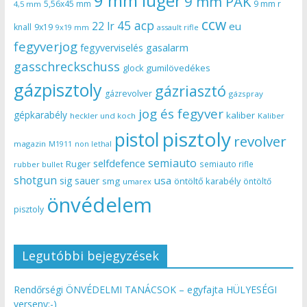
9 mm luger
9 mm PAK
5,56x45 mm
9 mm r
4,5 mm
ccw
45 acp
22 lr
eu
knall
9x19
9x19 mm
assault rifle
fegyverjog
gasalarm
fegyverviselés
gasschreckschuss
gumilövedékes
glock
gázpisztoly
gázriasztó
gázrevolver
gázspray
jog és fegyver
gépkarabély
kaliber
heckler und koch
Kaliber
pisztoly
pistol
revolver
magazin
non lethal
M1911
semiauto
selfdefence
Ruger
semiauto rifle
rubber bullet
shotgun
usa
sig sauer
smg
öntöltő karabély
öntöltő
umarex
önvédelem
pisztoly
Legutóbbi bejegyzések
Rendőrségi ÖNVÉDELMI TANÁCSOK – egyfajta HÜLYESÉGI
verseny:-)