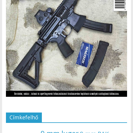
Címkefelhő