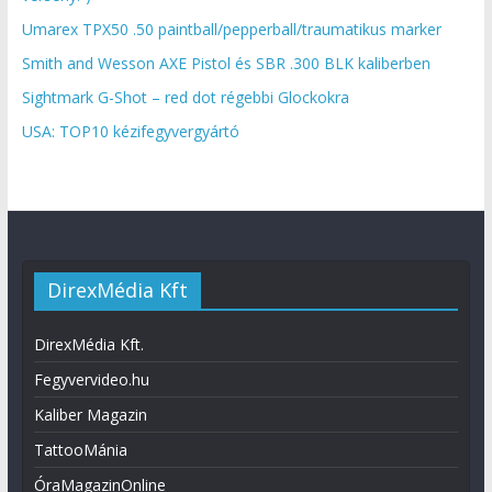
Umarex TPX50 .50 paintball/pepperball/traumatikus marker
Smith and Wesson AXE Pistol és SBR .300 BLK kaliberben
Sightmark G-Shot – red dot régebbi Glockokra
USA: TOP10 kézifegyvergyártó
DirexMédia Kft
DirexMédia Kft.
Fegyvervideo.hu
Kaliber Magazin
TattooMánia
ÓraMagazinOnline