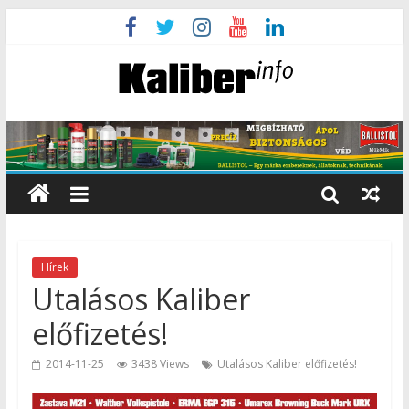
Hírek
Utalásos Kaliber
előfizetés!
2014-11-25
3438 Views
Utalásos Kaliber előfizetés!