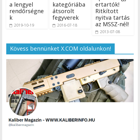
a lengyel
kategóriába
ertartók!
rendőrségne
átsorolt
Ritkított
k
fegyverek
nyitva tartás
az MSSZ-nél!
2019-10-19
2016-07-18
2013-07-08
Kövess bennünket X.COM oldalunkon!