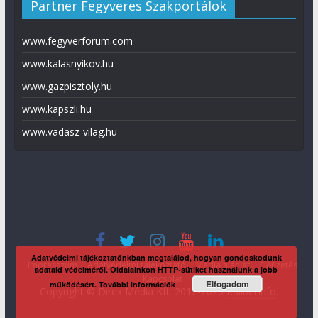
Partner Fegyveres Szakportálok
www.fegyverforum.com
www.kalasnyikov.hu
www.gazpisztoly.hu
www.kapszli.hu
www.vadasz-vilag.hu
Adatvédelmi tájékoztatónkban megtalálod, hogyan gondoskodunk
Impresszum
Adatvédelmi tájékoztató
Média ajánlat
Előfizetés
adataid védelméről. Oldalainkon HTTP-sütiket használunk a jobb
Kapcsolat
Elfogadom
működésért.
További információk
Copyright © Direx Média Kft. 2012-2026
KaliberInfo
.