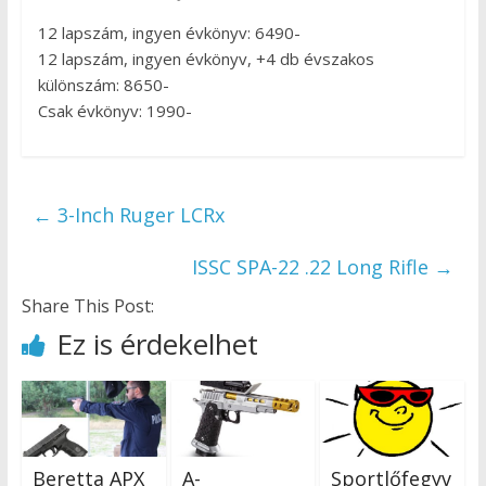
12 lapszám, ingyen évkönyv: 6490-
12 lapszám, ingyen évkönyv, +4 db évszakos
különszám: 8650-
Csak évkönyv: 1990-
←
3-Inch Ruger LCRx
ISSC SPA-22 .22 Long Rifle
→
Share This Post:
Ez is érdekelhet
Beretta APX
A-
Sportlőfegyv