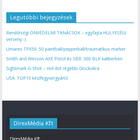
Legutóbbi bejegyzések
Rendőrségi ÖNVÉDELMI TANÁCSOK – egyfajta HÜLYESÉGI
verseny:-)
Umarex TPX50 .50 paintball/pepperball/traumatikus marker
Smith and Wesson AXE Pistol és SBR .300 BLK kaliberben
Sightmark G-Shot – red dot régebbi Glockokra
USA: TOP10 kézifegyvergyártó
DirexMédia Kft
DirexMédia Kft.