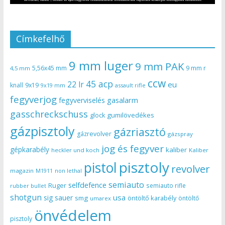
Címkefelhő
9 mm luger
9 mm PAK
5,56x45 mm
9 mm r
4,5 mm
ccw
45 acp
22 lr
eu
knall
9x19
9x19 mm
assault rifle
fegyverjog
gasalarm
fegyverviselés
gasschreckschuss
gumilövedékes
glock
gázpisztoly
gázriasztó
gázrevolver
gázspray
jog és fegyver
gépkarabély
kaliber
heckler und koch
Kaliber
pisztoly
pistol
revolver
magazin
non lethal
M1911
semiauto
selfdefence
Ruger
semiauto rifle
rubber bullet
shotgun
usa
sig sauer
smg
öntöltő karabély
öntöltő
umarex
önvédelem
pisztoly