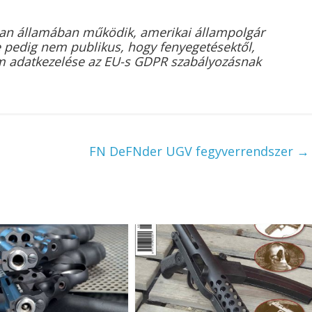
gan államában működik, amerikai állampolgár
e pedig nem publikus, hogy fenyegetésektől,
rum adatkezelése az EU-s GDPR szabályozásnak
FN DeFNder UGV fegyverrendszer
→