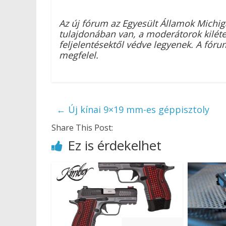
Az új fórum az Egyesült Államok Michi
tulajdonában van, a moderátorok kilét
feljelentésektől védve legyenek. A fó
megfelel.
←
Új kínai 9×19 mm-es géppisztoly
Share This Post:
Ez is érdekelhet