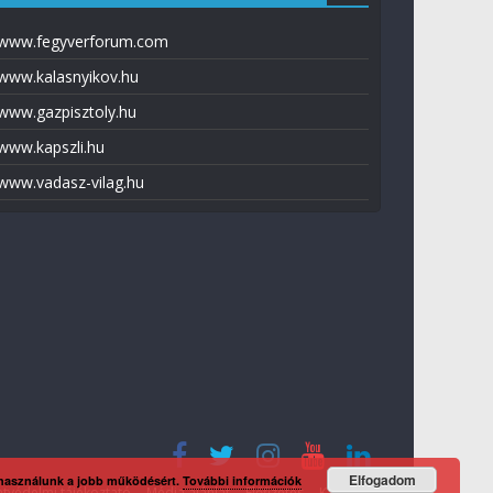
www.fegyverforum.com
www.kalasnyikov.hu
www.gazpisztoly.hu
www.kapszli.hu
www.vadasz-vilag.hu
Elfogadom
 használunk a jobb működésért.
További információk
tvédelmi tájékoztató
Média ajánlat
Előfizetés
Kapcsolat