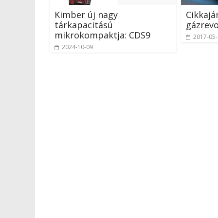
Kimber új nagy
Cikkajá
tárkapacitású
gázrevo
mikrokompaktja: CDS9
2017-05
2024-10-09