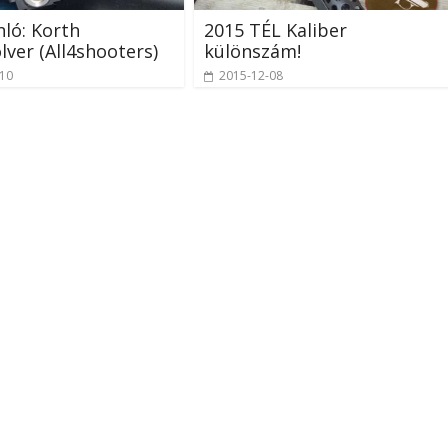
nló: Korth
2015 TÉL Kaliber
lver (All4shooters)
különszám!
-10
2015-12-08