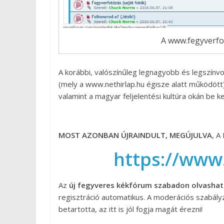
A www.fegyverfor
A korábbi, valószínűleg legnagyobb és legszí
(mely a www.nethirlap.hu égisze alatt működött
valamint a magyar feljelentési kultúra okán be kell
MOST AZONBAN ÚJRAINDULT, MEGÚJULVA
, A
https://www
Az
új fegyveres kékfórum szabadon olvasható,
regisztráció automatikus. A moderációs szabályz
betartotta, az itt is jól fogja magát érezni!