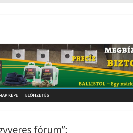
NAP KÉPE
ELŐFIZETÉS
gyveres fórum”: