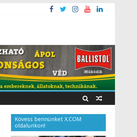
Kövess bennünket X.COM
oldalunkon!