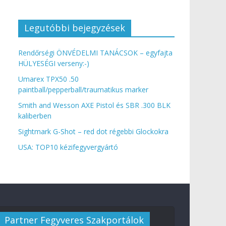
Legutóbbi bejegyzések
Rendőrségi ÖNVÉDELMI TANÁCSOK – egyfajta
HÜLYESÉGI verseny:-)
Umarex TPX50 .50
paintball/pepperball/traumatikus marker
Smith and Wesson AXE Pistol és SBR .300 BLK
kaliberben
Sightmark G-Shot – red dot régebbi Glockokra
USA: TOP10 kézifegyvergyártó
Partner Fegyveres Szakportálok