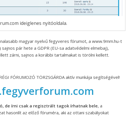
um.com ideiglenes nyitóoldala.
nvonalasabb magyar nyelvű fegyveres fórumot, a www.9mm.hu-t
) sajnos pár hete a GDPR (EU-sa adatvédelmi elmebaj),
ett zárni, sajnos a korábbi tartalmakat is törölni kellett.
 RÉGI FÓRUMOZÓ TÖRZSGÁRDA aktív munkája segítségével!
.fegyverforum.com
 de írni csak a regisztrált tagok írhatnak bele
, a
at hasonlít az előző fóruméra, aki az ottani szabályokat