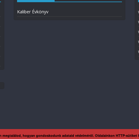
Kaliber Évkönyv
n megtalálod, hogyan gondoskodunk adataid védelméről. Oldalainkon HTTP-sütiket
Impresszum
Ada