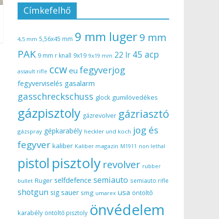
Címkefelhő
9 mm luger
9 mm
5,56x45 mm
4,5 mm
PAK
45 acp
22 lr
9 mm r knall
9x19
9x19 mm
ccw
fegyverjog
eu
assault rifle
gasalarm
fegyverviselés
gasschreckschuss
gumilövedékes
glock
gázpisztoly
gázriasztó
gázrevolver
jog és
gépkarabély
gázspray
heckler und koch
fegyver
kaliber
Kaliber magazin
non lethal
M1911
pisztoly
pistol
revolver
rubber
semiauto
selfdefence
Ruger
semiauto rifle
bullet
shotgun
usa
sig sauer
smg
öntöltő
umarex
önvédelem
karabély
öntöltő pisztoly