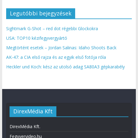
Legutóbbi bejegyzések
Sightmark G-Shot – red dot régebbi Glockokra
USA: TOP10 kézifegyvergyártó
Megtörtént esetek – Jordan Salinas: Idaho Shoots Back
AK-47: a CIA első rajza és az egyik első fotója róla
Heckler und Koch: kész az utolsó adag SA80A3 gépkarabély
DirexMédia Kft
DirexMédia Kft.
Fegyvervideo.hu