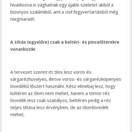
hivatkozva is vághatnak egy újabb szeletet abból a
bizonyos szalámiból, ami a civil fegyvertartásból még
megmaradt.
A tiltás (egyelőre) csak a beltéri- és pincelőterekre
vonatkozik!
A tervezet szerint itt tilos lesz vörös és
sárgarézhüvelyes, illetve vörös- és sárgarézköpenyes
lövedékű lőszert használni. Kész elmebaj lesz, hogy
kültéren az ólom nem mehet, hanem a tömör réz
lövedék lesz csak szabályos, beltéren pedig a réz
teljes tiltása lesz érvényben, de az ólomlövedék
mehet.