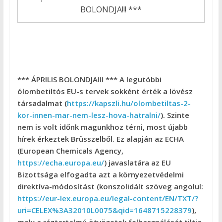
BOLONDJA!!! ***
*** ÁPRILIS BOLONDJA!!! *** A legutóbbi
ólombetiltós EU-s tervek sokként érték a lövész
társadalmat (
https://kapszli.hu/olombetiltas-2-
kor-innen-mar-nem-lesz-hova-hatralni/
). Szinte
nem is volt időnk magunkhoz térni, most újabb
hírek érkeztek Brüsszelből. Ez alapján az ECHA
(European Chemicals Agency,
https://echa.europa.eu/
) javaslatára az EU
Bizottsága elfogadta azt a környezetvédelmi
direktíva-módosítást (konszolidált szöveg angolul:
https://eur-lex.europa.eu/legal-content/EN/TXT/?
uri=CELEX%3A32010L0075&qid=1648715228379
),
mely a réztartalmú ötvözetek felhasználását tiltja