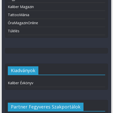
Kaliber Magazin
TattooMánia
ÓraMagazinOnline
Túlélés
Kiadványok
Kaliber Évkönyv
Partner Fegyveres Szakportálok