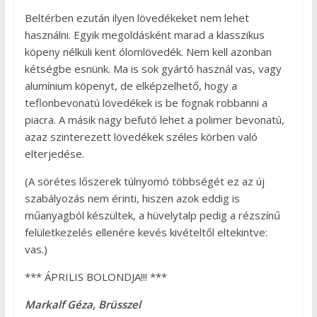
Beltérben ezután ilyen lövedékeket nem lehet
használni. Egyik megoldásként marad a klasszikus
köpeny nélküli kent ólomlövedék. Nem kell azonban
kétségbe esnünk. Ma is sok gyártó használ vas, vagy
alumínium köpenyt, de elképzelhető, hogy a
teflonbevonatú lövedékek is be fognak robbanni a
piacra. A másik nagy befutó lehet a polimer bevonatú,
azaz szinterezett lövedékek széles körben való
elterjedése.
(A sörétes lőszerek túlnyomó többségét ez az új
szabályozás nem érinti, hiszen azok eddig is
műanyagból készültek, a hüvelytalp pedig a rézszínű
felületkezelés ellenére kevés kivételtől eltekintve:
vas.)
*** ÁPRILIS BOLONDJA!!! ***
Markalf Géza, Brüsszel