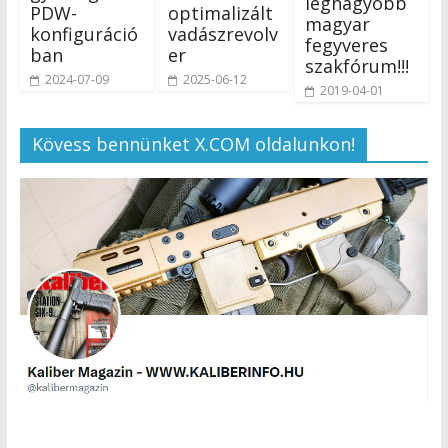
legnagyobb
PDW-
optimalizált
magyar
konfiguráció
vadászrevolv
fegyveres
ban
er
szakfórum!!!
2024-07-09
2025-06-12
2019-04-01
Kövess bennünket X.COM oldalunkon!