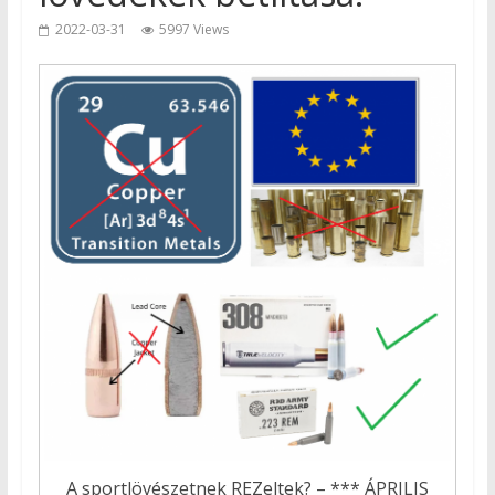
2022-03-31
5997 Views
A sportlövészetnek REZeltek? – *** ÁPRILIS