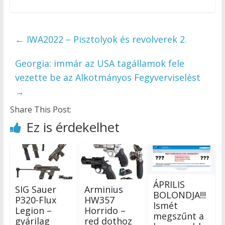
←
IWA2022 – Pisztolyok és revolverek 2.
Georgia: immár az USA tagállamok fele
vezette be az Alkotmányos Fegyverviselést
→
Share This Post:
Ez is érdekelhet
ÁPRILIS
SIG Sauer
Arminius
BOLONDJA!!!
P320-Flux
HW357
Ismét
Legion –
Horrido –
megszűnt a
gyárilag
red dothoz