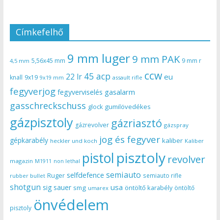
Címkefelhő
9 mm luger
9 mm PAK
5,56x45 mm
9 mm r
4,5 mm
ccw
45 acp
22 lr
eu
knall
9x19
9x19 mm
assault rifle
fegyverjog
gasalarm
fegyverviselés
gasschreckschuss
gumilövedékes
glock
gázpisztoly
gázriasztó
gázrevolver
gázspray
jog és fegyver
gépkarabély
kaliber
heckler und koch
Kaliber
pisztoly
pistol
revolver
magazin
non lethal
M1911
semiauto
selfdefence
Ruger
semiauto rifle
rubber bullet
shotgun
usa
sig sauer
smg
öntöltő karabély
öntöltő
umarex
önvédelem
pisztoly