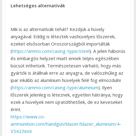
Lehetséges alternatívák
Mik is az alternatívák tehát? Kezdjük a hüvely
anyagával. Eddig is léteztek vashüvelyes lőszerek,
ezeket elsősorban Oroszországból importálták
(
https://ammo.com/casing-type/steel
). A jelen háborús
és embargós helyzet miatt ennek teljes egészében
búcsút inthetünk. Természetesen várható, hogy más
gyártók is átállnak erre az anyagra, de valószínűleg az
ipar inkább az alumínium hüvelyek felé fog elmozdulni
(
https://ammo.com/casing-type/aluminum
). Ilyen
lőszerek jelenleg is léteznek, egyetlen hátránya, hogy
ezek a hüvelyek nem újratölthetőek, de ez keveseket
érint.
https://www.cci-
ammunition.com/handgun/blazer/blazer_aluminum/4-
3542.html