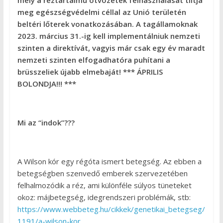
meg egészségvédelmi céllal az Unió területén
beltéri lőterek vonatkozásában. A tagállamoknak
2023. március 31.-ig kell implementálniuk nemzeti
szinten a direktívát, vagyis már csak egy év maradt
nemzeti szinten elfogadhatóra puhítani a
brüsszeliek újabb elmebaját! *** ÁPRILIS
BOLONDJA!!! ***
Mi az “indok”???
A Wilson kór egy régóta ismert betegség. Az ebben a
betegségben szenvedő emberek szervezetében
felhalmozódik a réz, ami különféle súlyos tüneteket
okoz: májbetegség, idegrendszeri problémák, stb:
https://www.webbeteg.hu/cikkek/genetikai_betegseg/
1191/a-wilson-kor