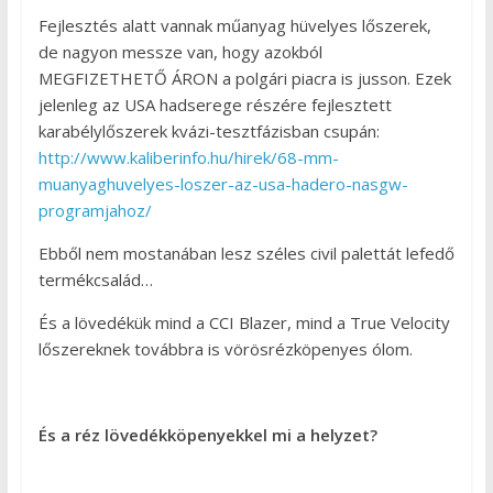
Fejlesztés alatt vannak műanyag hüvelyes lőszerek,
de nagyon messze van, hogy azokból
MEGFIZETHETŐ ÁRON a polgári piacra is jusson. Ezek
jelenleg az USA hadserege részére fejlesztett
karabélylőszerek kvázi-tesztfázisban csupán:
http://www.kaliberinfo.hu/hirek/68-mm-
muanyaghuvelyes-loszer-az-usa-hadero-nasgw-
programjahoz/
Ebből nem mostanában lesz széles civil palettát lefedő
termékcsalád…
És a lövedékük mind a CCI Blazer, mind a True Velocity
lőszereknek továbbra is vörösrézköpenyes ólom.
És a réz lövedékköpenyekkel mi a helyzet?