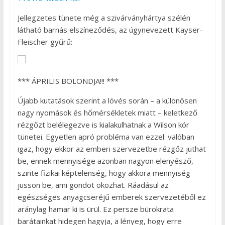
Jellegzetes tünete még a szivárványhártya szélén
látható barnás elszíneződés, az úgynevezett Kayser-
Fleischer gyűrű:
*** ÁPRILIS BOLONDJA!!! ***
Újabb kutatások szerint a lövés során – a különösen
nagy nyomások és hőmérsékletek miatt – keletkező
rézgőzt belélegezve is kialakulhatnak a Wilson kór
tünetei. Egyetlen apró probléma van ezzel: valóban
igaz, hogy ekkor az emberi szervezetbe rézgőz juthat
be, ennek mennyisége azonban nagyon elenyésző,
szinte fizikai képtelenség, hogy akkora mennyiség
jusson be, ami gondot okozhat. Ráadásul az
egészséges anyagcseréjű emberek szervezetéből ez
aránylag hamar ki is ürül. Ez persze bürokrata
barátainkat hidegen hagyja, a lényeg, hogy erre