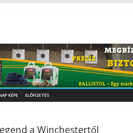
NAP KÉPE
ELŐFIZETÉS
 Legend a Winchestertől