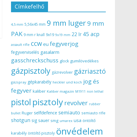
Címkefelhő
9 mm luger
9 mm
5,56x45 mm
4,5 mm
PAK
45 acp
22 lr
9 mm r knall
9x19
9x19 mm
ccw
fegyverjog
eu
assault rifle
gasalarm
fegyverviselés
gasschreckschuss
gumilövedékes
glock
gázpisztoly
gázriasztó
gázrevolver
jog és
gépkarabély
gázspray
heckler und koch
fegyver
kaliber
Kaliber magazin
non lethal
M1911
pisztoly
pistol
revolver
rubber
semiauto
selfdefence
Ruger
semiauto rifle
bullet
shotgun
usa
sig sauer
smg
öntöltő
umarex
önvédelem
karabély
öntöltő pisztoly