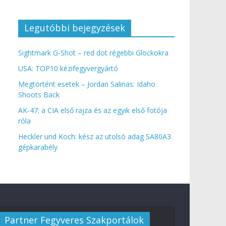
Legutóbbi bejegyzések
Sightmark G-Shot – red dot régebbi Glockokra
USA: TOP10 kézifegyvergyártó
Megtörtént esetek – Jordan Salinas: Idaho
Shoots Back
AK-47: a CIA első rajza és az egyik első fotója
róla
Heckler und Koch: kész az utolsó adag SA80A3
gépkarabély
Partner Fegyveres Szakportálok