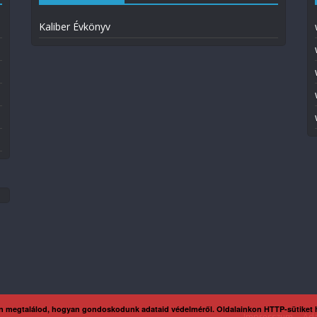
Kaliber Évkönyv
n megtalálod, hogyan gondoskodunk adataid védelméről. Oldalainkon HTTP-sütiket
Impresszum
Ada