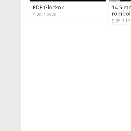
FDE Glockok
14,5 mm
rombol
2014-06-23
2012-10