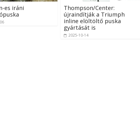
-es iráni
Thompson/Center:
ópuska
újraindítják a Triumph
inline elöltöltő puska
-06
gyártását is
2025-10-14