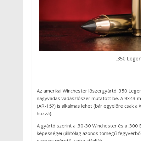
.350 Lege
Az amerikai Winchester lőszergyártó .350 Legen
nagyvadas vadászlőszer mutatott be. A 9×43 mm
(AR-15?) is alkalmas lehet (bár egyelőre csak 
hozzá).
A gyártó szerint a .30-30 Winchester és a .300 BL
képességei (állítólag azonos tömegű fegyverből
szarvas méretű vadra ajánlják.