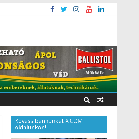
Kövess bennünket X.COM
oldalunkon!