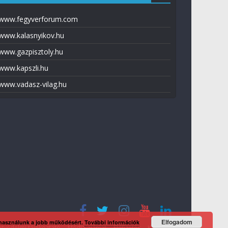
www.fegyverforum.com
www.kalasnyikov.hu
www.gazpisztoly.hu
www.kapszli.hu
www.vadasz-vilag.hu
Elfogadom
 használunk a jobb működésért.
További információk
tvédelmi tájékoztató
Média ajánlat
Előfizetés
Kapcsolat