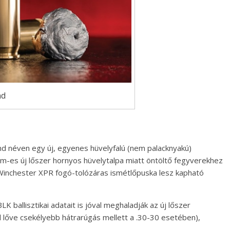
nd
d néven egy új, egyenes hüvelyfalú (nem palacknyakú)
-es új lőszer hornyos hüvelytalpa miatt öntöltő fegyverekhez
a Winchester XPR fogó-tolózáras ismétlőpuska lesz kapható
K ballisztikai adatait is jóval meghaladják az új lőszer
 lőve csekélyebb hátrarúgás mellett a .30-30 esetében),