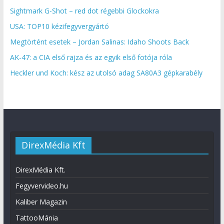
Sightmark G-Shot – red dot régebbi Glockokra
USA: TOP10 kézifegyvergyártó
Megtörtént esetek – Jordan Salinas: Idaho Shoots Back
AK-47: a CIA első rajza és az egyik első fotója róla
Heckler und Koch: kész az utolsó adag SA80A3 gépkarabély
DirexMédia Kft
DirexMédia Kft.
Fegyvervideo.hu
Kaliber Magazin
TattooMánia