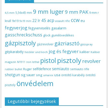
9 mm luger
9 mm PAK
5,56x45 mm
9 mm r
4,5 mm
ccw
45 acp
22 lr
eu
knall
9x19
9x19 mm
assault rifle
fegyverjog
gasalarm
fegyverviselés
gasschreckschuss
gumilövedékes
glock
gázpisztoly
gázriasztó
gázrevolver
gázspray
jog és fegyver
gépkarabély
kaliber
heckler und koch
Kaliber
pisztoly
pistol
revolver
magazin
non lethal
M1911
semiauto
selfdefence
Ruger
semiauto rifle
rubber bullet
shotgun
usa
sig sauer
smg
öntöltő karabély
öntöltő
umarex
önvédelem
pisztoly
Legutóbbi bejegyzések