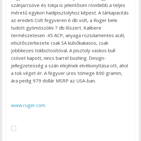
szánja/csöve és tokja is jelentősen rövidebb a teljes
méretű egykori hadipisztolyhoz képest. A tárkapacitás
az eredeti Colt fegyveren 6 db volt, a Ruger bele
tudott gyömöszölni 7 db lőszert. Kalibere
természetesen .45 ACP, anyaga rozsdamentes acél,
elsütőszerkezete csak SA külsőkakasos, csak
jobbkezes tokbiztosítóval. A pisztoly vaskos bull
csövet kapott, nincs barrel bushing. Design-
jellegzetesség a szán elejének elvékonyítása ott, ahol
a tok véget ér. A fegyver üres tömege 890 gramm,
ára pedig 979 dollár MSRP az USA-ban.
www.ruger.com