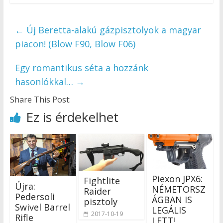
←
Új Beretta-alakú gázpisztolyok a magyar
piacon! (Blow F90, Blow F06)
Egy romantikus séta a hozzánk
hasonlókkal…
→
Share This Post:
Ez is érdekelhet
Piexon JPX6:
Fightlite
Újra:
NÉMETORSZ
Raider
Pedersoli
ÁGBAN IS
pisztoly
Swivel Barrel
LEGÁLIS
2017-10-19
Rifle
LETT!