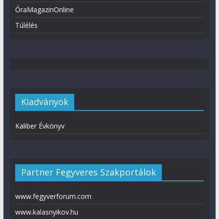
ÓraMagazinOnline
Túlélés
Kiadványok
Kaliber Évkönyv
Partner Fegyveres Szakportálok
www.fegyverforum.com
www.kalasnyikov.hu