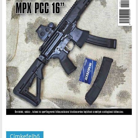
Címkefelhő