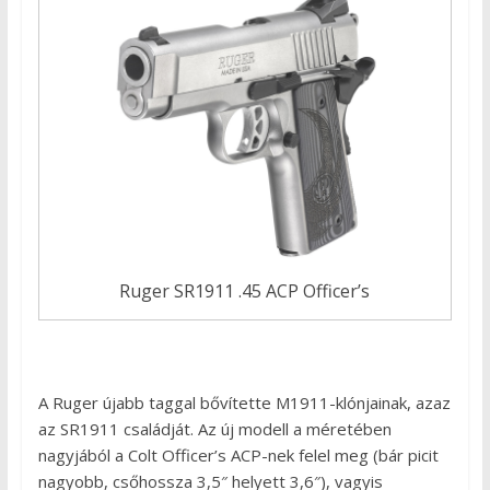
Ruger SR1911 .45 ACP Officer’s
A Ruger újabb taggal bővítette M1911-klónjainak, azaz
az SR1911 családját. Az új modell a méretében
nagyjából a Colt Officer’s ACP-nek felel meg (bár picit
nagyobb, csőhossza 3,5″ helyett 3,6″), vagyis