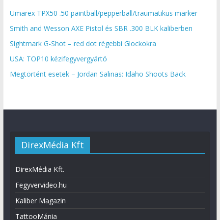
Umarex TPX50 .50 paintball/pepperball/traumatikus marker
Smith and Wesson AXE Pistol és SBR .300 BLK kaliberben
Sightmark G-Shot – red dot régebbi Glockokra
USA: TOP10 kézifegyvergyártó
Megtörtént esetek – Jordan Salinas: Idaho Shoots Back
DirexMédia Kft
DirexMédia Kft.
Fegyvervideo.hu
Kaliber Magazin
TattooMánia