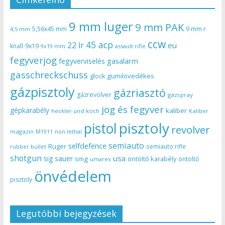
9 mm luger
9 mm PAK
5,56x45 mm
9 mm r
4,5 mm
ccw
45 acp
22 lr
eu
knall
9x19
9x19 mm
assault rifle
fegyverjog
gasalarm
fegyverviselés
gasschreckschuss
gumilövedékes
glock
gázpisztoly
gázriasztó
gázrevolver
gázspray
jog és fegyver
gépkarabély
kaliber
heckler und koch
Kaliber
pisztoly
pistol
revolver
magazin
non lethal
M1911
semiauto
selfdefence
Ruger
semiauto rifle
rubber bullet
shotgun
usa
sig sauer
smg
öntöltő karabély
öntöltő
umarex
önvédelem
pisztoly
Legutóbbi bejegyzések