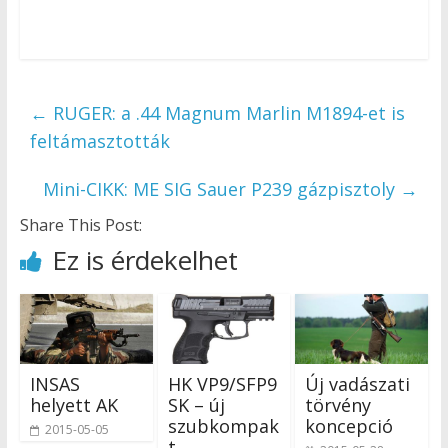
←
RUGER: a .44 Magnum Marlin M1894-et is
feltámasztották
Mini-CIKK: ME SIG Sauer P239 gázpisztoly
→
Share This Post:
Ez is érdekelhet
INSAS
HK VP9/SFP9
Új vadászati
helyett AK
SK – új
törvény
szubkompak
koncepció
2015-05-05
t