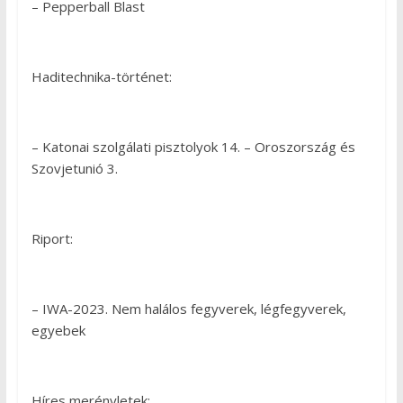
– Pepperball Blast
Haditechnika-történet:
– Katonai szolgálati pisztolyok 14. – Oroszország és
Szovjetunió 3.
Riport:
– IWA-2023. Nem halálos fegyverek, légfegyverek,
egyebek
Híres merényletek: