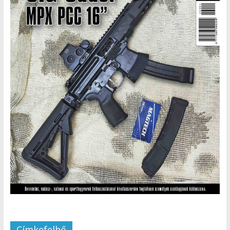
Címkefelhő