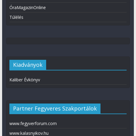
ÓraMagazinOnline
Túlélés
Kiadványok
Kaliber Évkönyv
Partner Fegyveres Szakportálok
www.fegyverforum.com
www.kalasnyikov.hu