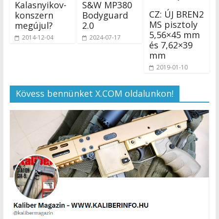
Kalasnyikov-
S&W MP380
CZ: ÚJ BREN2
konszern
Bodyguard
MS pisztoly
megújul?
2.0
5,56×45 mm
2014-12-04
2024-07-17
és 7,62×39
mm
2019-01-10
Kövess bennünket X.COM oldalunkon!