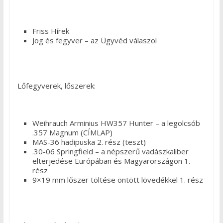
Friss Hírek
Jog és fegyver – az Ügyvéd válaszol
Lőfegyverek, lőszerek:
Weihrauch Arminius HW357 Hunter – a legolcsób
.357 Magnum (CÍMLAP)
MAS-36 hadipuska 2. rész (teszt)
.30-06 Springfield – a népszerű vadászkaliber
elterjedése Európában és Magyarországon 1.
rész
9×19 mm lőszer töltése öntött lövedékkel 1. rész