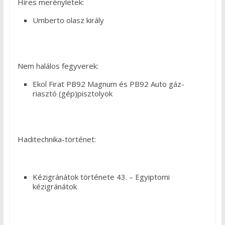
Híres merényletek:
Umberto olasz király
Nem halálos fegyverek:
Ekol Firat PB92 Magnum és PB92 Auto gáz-
riasztó (gép)pisztolyok
Haditechnika-történet:
Kézigránátok története 43. – Egyiptomi
kézigránátok