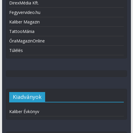
DirexMédia Kft.
Fegyvervideo.hu
Kaliber Magazin
TattooMánia
ÓraMagazinOnline
Túlélés
Kiadványok
Kaliber Évkönyv