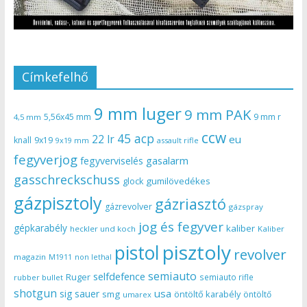
Címkefelhő
9 mm luger
9 mm PAK
5,56x45 mm
9 mm r
4,5 mm
ccw
45 acp
22 lr
eu
knall
9x19
9x19 mm
assault rifle
fegyverjog
gasalarm
fegyverviselés
gasschreckschuss
gumilövedékes
glock
gázpisztoly
gázriasztó
gázrevolver
gázspray
jog és fegyver
gépkarabély
kaliber
heckler und koch
Kaliber
pisztoly
pistol
revolver
magazin
non lethal
M1911
semiauto
selfdefence
Ruger
semiauto rifle
rubber bullet
shotgun
usa
sig sauer
smg
öntöltő karabély
öntöltő
umarex