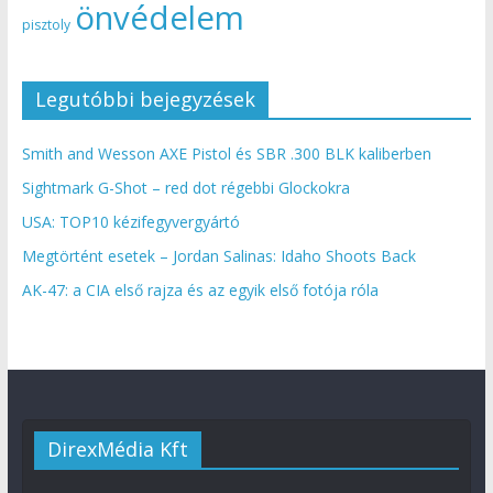
önvédelem
pisztoly
Legutóbbi bejegyzések
Smith and Wesson AXE Pistol és SBR .300 BLK kaliberben
Sightmark G-Shot – red dot régebbi Glockokra
USA: TOP10 kézifegyvergyártó
Megtörtént esetek – Jordan Salinas: Idaho Shoots Back
AK-47: a CIA első rajza és az egyik első fotója róla
DirexMédia Kft