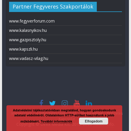
Partner Fegyveres Szakportálok
www.fegyverforum.com
www.kalasnyikov.hu
www.gazpisztoly.hu
www.kapszli.hu
www.vadasz-vilag.hu
Adatvédelmi tájékoztatónkban megtalálod, hogyan gondoskodunk
Impresszum
Adatvédelmi tájékoztató
Média ajánlat
Előfizetés
adataid védelméről. Oldalainkon HTTP-sütiket használunk a jobb
Kapcsolat
Elfogadom
működésért.
További információk
Copyright © Direx Média Kft. 2012-2026
KaliberInfo
.