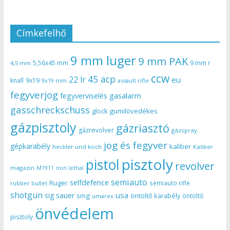
Címkefelhő
9 mm luger
9 mm PAK
5,56x45 mm
9 mm r
4,5 mm
ccw
45 acp
22 lr
eu
knall
9x19
9x19 mm
assault rifle
fegyverjog
gasalarm
fegyverviselés
gasschreckschuss
gumilövedékes
glock
gázpisztoly
gázriasztó
gázrevolver
gázspray
jog és fegyver
gépkarabély
kaliber
heckler und koch
Kaliber
pisztoly
pistol
revolver
magazin
non lethal
M1911
semiauto
selfdefence
Ruger
semiauto rifle
rubber bullet
shotgun
usa
sig sauer
smg
öntöltő karabély
öntöltő
umarex
önvédelem
pisztoly