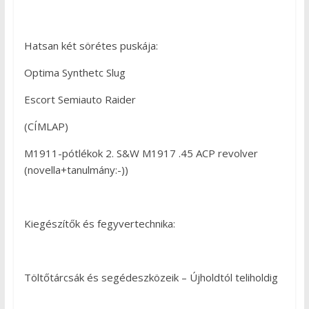
Hatsan két sörétes puskája:
Optima Synthetc Slug
Escort Semiauto Raider
(CÍMLAP)
M1911-pótlékok 2. S&W M1917 .45 ACP revolver
(novella+tanulmány:-))
Kiegészítők és fegyvertechnika:
Töltőtárcsák és segédeszközeik – Újholdtól teliholdig