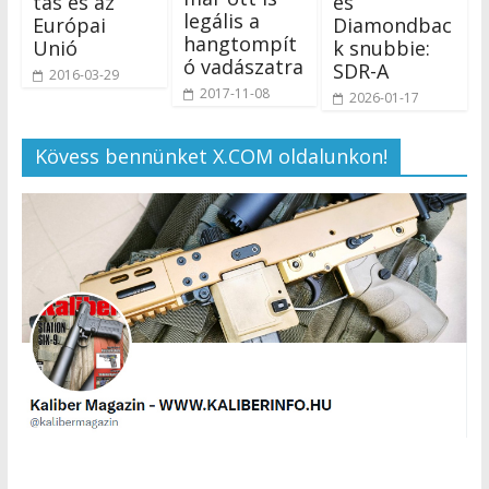
tás és az
es
legális a
Európai
Diamondbac
hangtompít
Unió
k snubbie:
ó vadászatra
SDR-A
2016-03-29
2017-11-08
2026-01-17
Kövess bennünket X.COM oldalunkon!