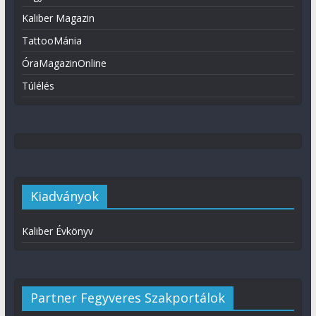
Kaliber Magazin
TattooMánia
ÓraMagazinOnline
Túlélés
Kiadványok
Kaliber Évkönyv
Partner Fegyveres Szakportálok