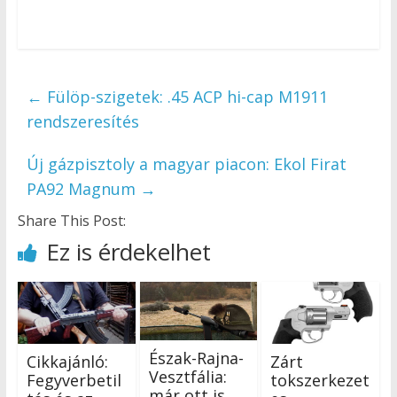
←
Fülöp-szigetek: .45 ACP hi-cap M1911
rendszeresítés
Új gázpisztoly a magyar piacon: Ekol Firat
PA92 Magnum
→
Share This Post:
Ez is érdekelhet
Észak-Rajna-
Cikkajánló:
Zárt
Vesztfália:
Fegyverbetil
tokszerkezet
már ott is