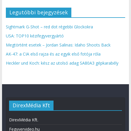
Legutóbbi bejegyzések
Sightmark G-Shot – red dot régebbi Glockokra
USA: TOP10 kézifegyvergyártó
Megtörtént esetek – Jordan Salinas: Idaho Shoots Back
AK-47: a CIA első rajza és az egyik első fotója róla
Heckler und Koch: kész az utolsó adag SA80A3 gépkarabély
DirexMédia Kft
DirexMédia Kft.
Fegyvervideo.hu