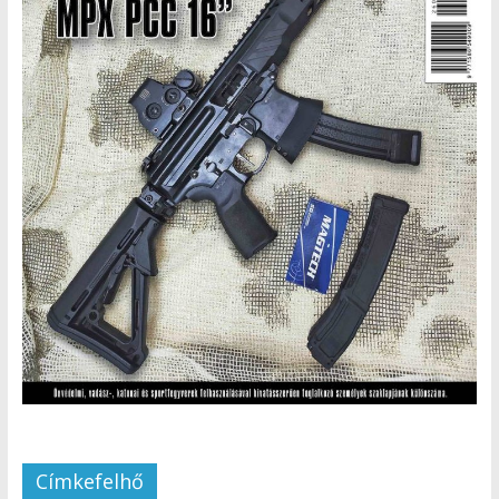
Címkefelhő