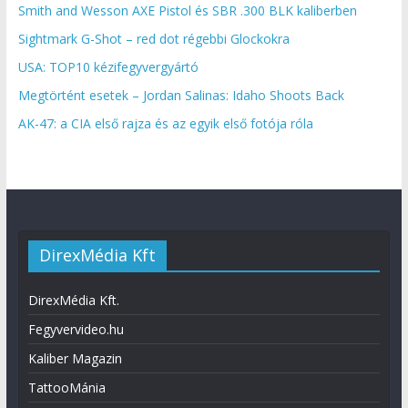
Smith and Wesson AXE Pistol és SBR .300 BLK kaliberben
Sightmark G-Shot – red dot régebbi Glockokra
USA: TOP10 kézifegyvergyártó
Megtörtént esetek – Jordan Salinas: Idaho Shoots Back
AK-47: a CIA első rajza és az egyik első fotója róla
DirexMédia Kft
DirexMédia Kft.
Fegyvervideo.hu
Kaliber Magazin
TattooMánia