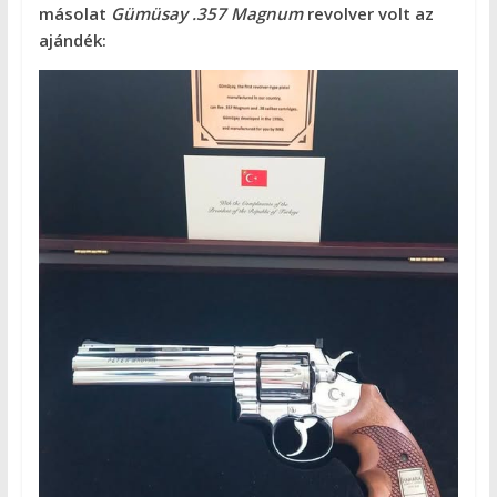
másolat
Gümüsay .357 Magnum
revolver volt az
ajándék: