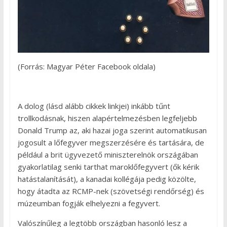
(Forrás: Magyar Péter Facebook oldala)
A dolog (lásd alább cikkek linkjei) inkább tűnt
trollkodásnak, hiszen alapértelmezésben legfeljebb
Donald Trump az, aki hazai joga szerint automatikusan
jogosult a lőfegyver megszerzésére és tartására, de
például a brit ügyvezető miniszterelnök országában
gyakorlatilag senki tarthat maroklőfegyvert (ők kérik
hatástalanítását), a kanadai kollégája pedig közölte,
hogy átadta az RCMP-nek (szövetségi rendőrség) és
múzeumban fogják elhelyezni a fegyvert.
Valószínűleg a legtöbb országban hasonló lesz a