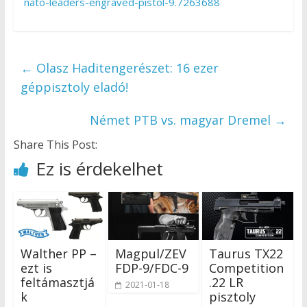
nato-leaders-engraved-pistol-9.7263688
←
Olasz Haditengerészet: 16 ezer
géppisztoly eladó!
Német PTB vs. magyar Dremel
→
Share This Post:
Ez is érdekelhet
Walther PP –
Magpul/ZEV
Taurus TX22
ezt is
FDP-9/FDC-9
Competition
feltámasztjá
.22 LR
2021-01-18
k
pisztoly