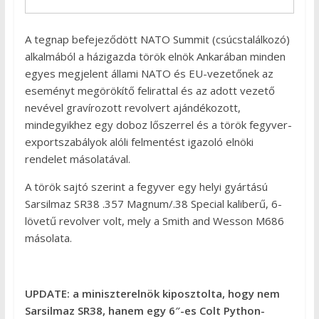
A tegnap befejeződött NATO Summit (csúcstalálkozó)
alkalmából a házigazda török elnök Ankarában minden
egyes megjelent állami NATO és EU-vezetőnek az
eseményt megörökítő felirattal és az adott vezető
nevével gravírozott revolvert ajándékozott,
mindegyikhez egy doboz lőszerrel és a török fegyver-
exportszabályok alóli felmentést igazoló elnöki
rendelet másolatával.
A török sajtó szerint a fegyver egy helyi gyártású
Sarsilmaz SR38 .357 Magnum/.38 Special kaliberű, 6-
lövetű revolver volt, mely a Smith and Wesson M686
másolata.
UPDATE: a miniszterelnök kiposztolta, hogy nem
Sarsilmaz SR38, hanem egy 6″-es Colt Python-