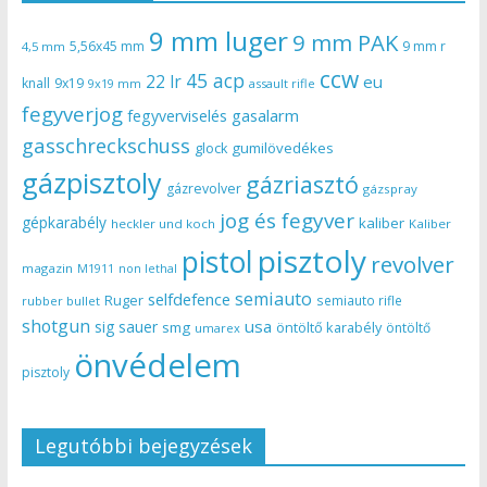
9 mm luger
9 mm PAK
5,56x45 mm
9 mm r
4,5 mm
ccw
45 acp
22 lr
eu
knall
9x19
9x19 mm
assault rifle
fegyverjog
gasalarm
fegyverviselés
gasschreckschuss
gumilövedékes
glock
gázpisztoly
gázriasztó
gázrevolver
gázspray
jog és fegyver
gépkarabély
kaliber
heckler und koch
Kaliber
pisztoly
pistol
revolver
magazin
non lethal
M1911
semiauto
selfdefence
Ruger
semiauto rifle
rubber bullet
shotgun
usa
sig sauer
smg
öntöltő karabély
öntöltő
umarex
önvédelem
pisztoly
Legutóbbi bejegyzések