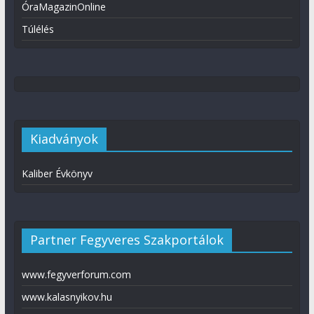
ÓraMagazinOnline
Túlélés
Kiadványok
Kaliber Évkönyv
Partner Fegyveres Szakportálok
www.fegyverforum.com
www.kalasnyikov.hu