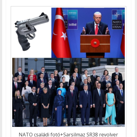
NATO családi fotó+Sarsilmaz SR38 revolver