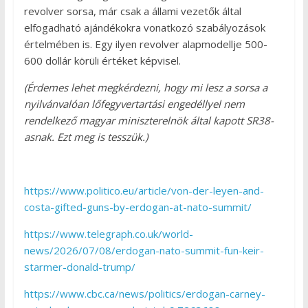
revolver sorsa, már csak a állami vezetők által
elfogadható ajándékokra vonatkozó szabályozások
értelmében is. Egy ilyen revolver alapmodellje 500-
600 dollár körüli értéket képvisel.
(Érdemes lehet megkérdezni, hogy mi lesz a sorsa a
nyilvánvalóan lőfegyvertartási engedéllyel nem
rendelkező magyar miniszterelnök által kapott SR38-
asnak. Ezt meg is tesszük.)
https://www.politico.eu/article/von-der-leyen-and-
costa-gifted-guns-by-erdogan-at-nato-summit/
https://www.telegraph.co.uk/world-
news/2026/07/08/erdogan-nato-summit-fun-keir-
starmer-donald-trump/
https://www.cbc.ca/news/politics/erdogan-carney-