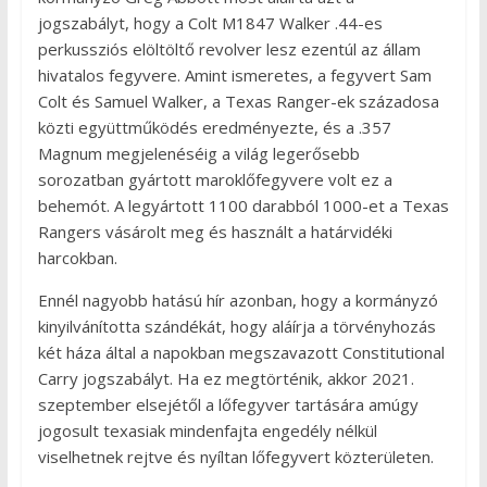
jogszabályt, hogy a Colt M1847 Walker .44-es
perkussziós elöltöltő revolver lesz ezentúl az állam
hivatalos fegyvere. Amint ismeretes, a fegyvert Sam
Colt és Samuel Walker, a Texas Ranger-ek századosa
közti együttműködés eredményezte, és a .357
Magnum megjelenéséig a világ legerősebb
sorozatban gyártott maroklőfegyvere volt ez a
behemót. A legyártott 1100 darabból 1000-et a Texas
Rangers vásárolt meg és használt a határvidéki
harcokban.
Ennél nagyobb hatású hír azonban, hogy a kormányzó
kinyilvánította szándékát, hogy aláírja a törvényhozás
két háza által a napokban megszavazott Constitutional
Carry jogszabályt. Ha ez megtörténik, akkor 2021.
szeptember elsejétől a lőfegyver tartására amúgy
jogosult texasiak mindenfajta engedély nélkül
viselhetnek rejtve és nyíltan lőfegyvert közterületen.