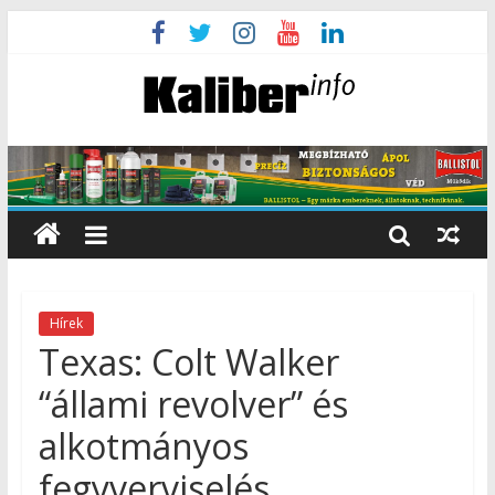
Hírek
Texas: Colt Walker
“állami revolver” és
alkotmányos
fegyverviselés