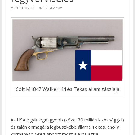
2021-05-28
3234 Views
Colt M1847 Walker .44 és Texas állam zászlaja
Az USA egyik legnagyobb (közel 30 milliós lakossággal)
és talán önmagára legbüszkébb állama Texas, ahol a
kormányzó Greg Abbott most aláírta azt a