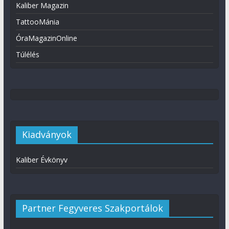
Kaliber Magazin
TattooMánia
ÓraMagazinOnline
Túlélés
Kiadványok
Kaliber Évkönyv
Partner Fegyveres Szakportálok