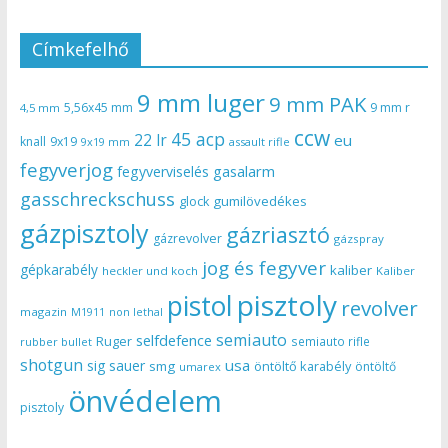
Címkefelhő
9 mm luger
9 mm PAK
5,56x45 mm
9 mm r
4,5 mm
ccw
45 acp
22 lr
eu
knall
9x19
9x19 mm
assault rifle
fegyverjog
gasalarm
fegyverviselés
gasschreckschuss
gumilövedékes
glock
gázpisztoly
gázriasztó
gázrevolver
gázspray
jog és fegyver
gépkarabély
kaliber
heckler und koch
Kaliber
pisztoly
pistol
revolver
magazin
non lethal
M1911
semiauto
selfdefence
Ruger
semiauto rifle
rubber bullet
shotgun
usa
sig sauer
smg
öntöltő karabély
öntöltő
umarex
önvédelem
pisztoly