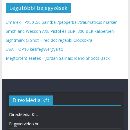
Legutóbbi bejegyzések
Umarex TPX50 .50 paintball/pepperball/traumatikus marker
Smith and Wesson AXE Pistol és SBR .300 BLK kaliberben
Sightmark G-Shot – red dot régebbi Glockokra
USA: TOP10 kézifegyvergyártó
Megtörtént esetek – Jordan Salinas: Idaho Shoots Back
DirexMédia Kft
DirexMédia Kft.
Fegyvervideo.hu