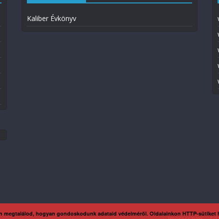
Kaliber Évkönyv
n megtalálod, hogyan gondoskodunk adataid védelméről. Oldalainkon HTTP-sütiket
Impresszum
Ada