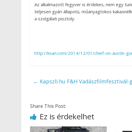
Az alkalmazott fegyver is érdekes, nem egy tu
teljesen gyári állapotú, műanyagtokos kakasnél
a szolgálati pisztoly.
http://kxan.com/2014/12/01/chief-on-austin-gu
←
Kapszli.hu F&H Vadászfilmfesztivál-g
Share This Post:
Ez is érdekelhet