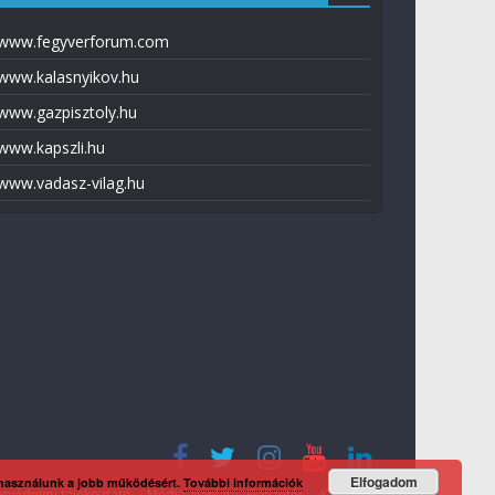
www.fegyverforum.com
www.kalasnyikov.hu
www.gazpisztoly.hu
www.kapszli.hu
www.vadasz-vilag.hu
Elfogadom
 használunk a jobb működésért.
További információk
tvédelmi tájékoztató
Média ajánlat
Előfizetés
Kapcsolat