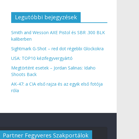
Legutóbbi bejegyzések
Smith and Wesson AXE Pistol és SBR .300 BLK
kaliberben
Sightmark G-Shot – red dot régebbi Glockokra
USA: TOP10 kézifegyvergyártó
Megtörtént esetek – Jordan Salinas: Idaho
Shoots Back
AK-47: a CIA első rajza és az egyik első fotója
róla
Partner Fegyveres Szakportálok