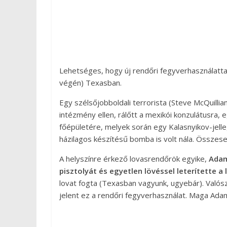
Lehetséges, hogy új rendőri fegyverhasználatt
végén) Texasban.
Egy szélsőjobboldali terrorista (Steve McQuill
intézmény ellen, rálőtt a mexikói konzulátusra,
főépületére, melyek során egy Kalasnyikov-jelle
házilagos készítésű bomba is volt nála. Összese
A helyszínre érkező lovasrendőrök egyike,
Adam
pisztolyát és egyetlen lövéssel leterítette a
lovat fogta (Texasban vagyunk, ugyebár). Valósz
jelent ez a rendőri fegyverhasználat. Maga Adam 