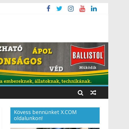
Kövess bennünket X.COM
oldalunkon!