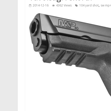
,
2014-12-16
4362 Views
104 yard shot
sw mp