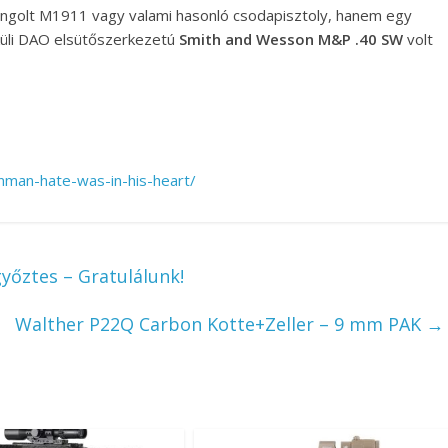
ningolt M1911 vagy valami hasonló csodapisztoly, hanem egy
küli DAO elsütőszerkezetú
Smith and Wesson M&P .40 SW
volt
nman-hate-was-in-his-heart/
yőztes – Gratulálunk!
Walther P22Q Carbon Kotte+Zeller – 9 mm PAK
→