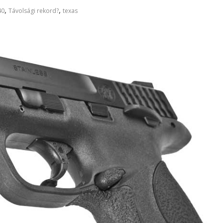
,
,
40
Távolsági rekord?
texas