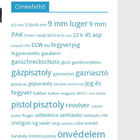
Címkefelhő
9 mm luger
9 mm
5,56x45 mm
4,5 mm
PAK
45 acp
22 lr
9 mm r knall
9x19
9x19 mm
ccw
fegyverjog
eu
assault rifle
gasalarm
fegyverviselés
gasschreckschuss
gumilövedékes
glock
gázpisztoly
gázriasztó
gázrevolver
jog és
gépkarabély
gázspray
heckler und koch
fegyver
kaliber
Kaliber magazin
non lethal
M1911
pisztoly
pistol
revolver
rubber
semiauto
selfdefence
Ruger
semiauto rifle
bullet
shotgun
usa
sig sauer
smg
öntöltő
umarex
önvédelem
karabély
öntöltő pisztoly