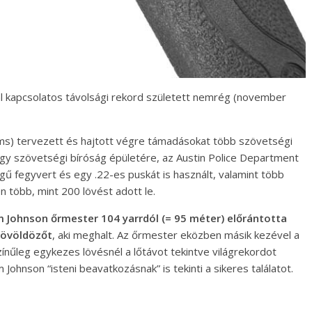
al kapcsolatos távolsági rekord született nemrég (november
iams) tervezett és hajtott végre támadásokat több szövetségi
 egy szövetségi bíróság épületére, az Austin Police Department
gű fegyvert és egy .22-es puskát is használt, valamint több
n több, mint 200 lövést adott le.
 Johnson őrmester 104 yarrdól (= 95 méter) előrántotta
 lövöldözőt
, aki meghalt. Az őrmester eközben másik kezével a
ínűleg egykezes lövésnél a lőtávot tekintve világrekordot
Johnson “isteni beavatkozásnak” is tekinti a sikeres találatot.