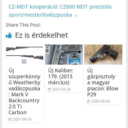
CZ-MDT kooperáció: CZ600 MDT precíziós
sport/mesterlövészpuska
→
Share This Post:
Ez is érdekelhet
Új
ÚJ Kaliber:
Új
szuperkönny
179. (2013.
gázpisztoly
ű Weatherby
március)
a magyar
vadászpuska
piacon: Blow
2013-02-26
: Mark V
P29
Backcountry
2020-06-06
2.0 Ti
Carbon
2021-09-19