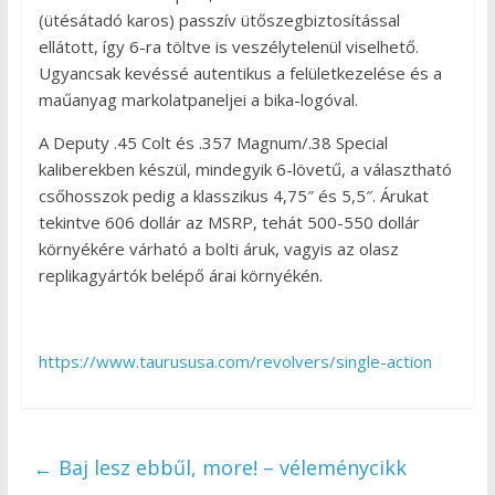
(ütésátadó karos) passzív ütőszegbiztosítással
ellátott, így 6-ra töltve is veszélytelenül viselhető.
Ugyancsak kevéssé autentikus a felületkezelése és a
maűanyag markolatpaneljei a bika-logóval.
A Deputy .45 Colt és .357 Magnum/.38 Special
kaliberekben készül, mindegyik 6-lövetű, a választható
csőhosszok pedig a klasszikus 4,75″ és 5,5″. Árukat
tekintve 606 dollár az MSRP, tehát 500-550 dollár
környékére várható a bolti áruk, vagyis az olasz
replikagyártók belépő árai környékén.
https://www.taurususa.com/revolvers/single-action
←
Baj lesz ebbűl, more! – véleménycikk