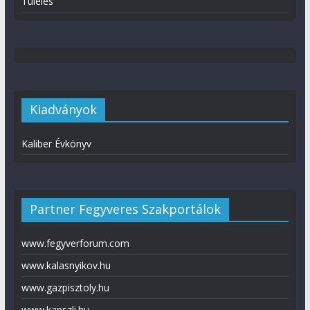
Túlélés
Kiadványok
Kaliber Évkönyv
Partner Fegyveres Szakportálok
www.fegyverforum.com
www.kalasnyikov.hu
www.gazpisztoly.hu
www.kapszli.hu