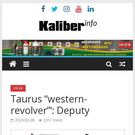
Hírek
Taurus “western-
revolver”‘: Deputy
2024-02-08
2351 Views