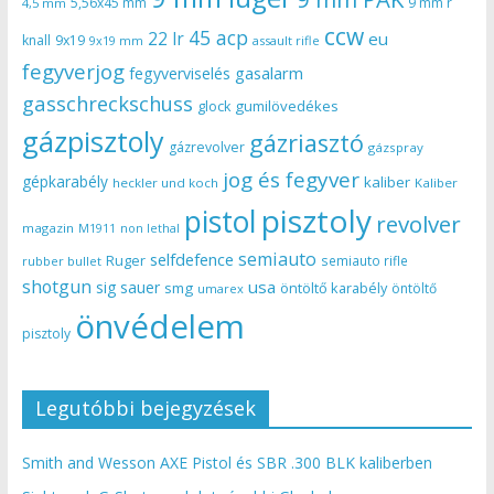
5,56x45 mm
9 mm r
4,5 mm
ccw
45 acp
22 lr
eu
knall
9x19
9x19 mm
assault rifle
fegyverjog
gasalarm
fegyverviselés
gasschreckschuss
gumilövedékes
glock
gázpisztoly
gázriasztó
gázrevolver
gázspray
jog és fegyver
gépkarabély
kaliber
heckler und koch
Kaliber
pisztoly
pistol
revolver
magazin
non lethal
M1911
semiauto
selfdefence
Ruger
semiauto rifle
rubber bullet
shotgun
usa
sig sauer
smg
öntöltő karabély
öntöltő
umarex
önvédelem
pisztoly
Legutóbbi bejegyzések
Smith and Wesson AXE Pistol és SBR .300 BLK kaliberben