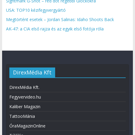
Sightmark G-Shot – red dot régebbi Glockokra
USA: TOP10 kézifegyvergyártó
Megtörtént esetek – Jordan Salinas: Idaho Shoots Back
AK-47: a CIA első rajza és az egyik első fotója róla
DirexMédia Kft
DirexMédia Kft.
Fegyvervideo.hu
Kaliber Magazin
TattooMánia
ÓraMagazinOnline