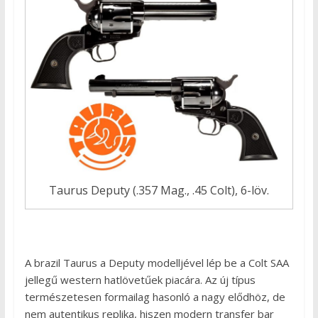
Taurus Deputy (.357 Mag., .45 Colt), 6-löv.
A brazil Taurus a Deputy modelljével lép be a Colt SAA
jellegű western hatlövetűek piacára. Az új típus
természetesen formailag hasonló a nagy elődhöz, de
nem autentikus replika, hiszen modern transfer bar