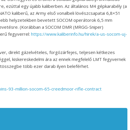
, ezúttal egy újabb kaliberben. Az általános M4 gépkarabély (a
TO kaliberű, az Army első vonalbeli lövészcsapatai 6,8×51
esebb helyzetekben bevetett SOCOM operátorok 6,5 mm
bevetésre. (Korábban a SOCOM DMR (MRGG-Sniper)
berű fegyverrel:
https://www.kaliberinfo.hu/hirek/a-us-socom-uj-
r, direkt gázelvételes, forgózárfejes, teljesen kétkezes
séggel, kiskereskedelmi ára az ennek megfelelő LMT fegyvernek
eretösszegbe több ezer darab ilyen beleférhet.
ns-93-million-socom-65-creedmoor-rifle-contract