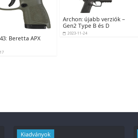
Archon: újabb verziók –
Gen2 Type B és D
2023-11-24
43: Beretta APX
-17
Kiadványok