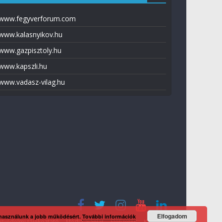
www.fegyverforum.com
www.kalasnyikov.hu
www.gazpisztoly.hu
www.kapszli.hu
www.vadasz-vilag.hu
Elfogadom
 használunk a jobb működésért.
További információk
tvédelmi tájékoztató
Média ajánlat
Előfizetés
Kapcsolat