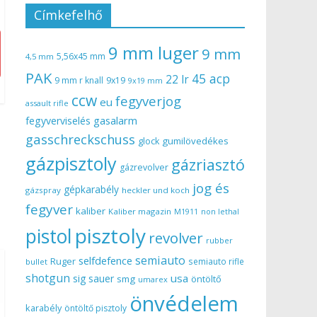
Címkefelhő
9 mm luger
9 mm
5,56x45 mm
4,5 mm
PAK
45 acp
22 lr
9 mm r knall
9x19
9x19 mm
ccw
fegyverjog
eu
assault rifle
gasalarm
fegyverviselés
gasschreckschuss
gumilövedékes
glock
gázpisztoly
gázriasztó
gázrevolver
jog és
gépkarabély
gázspray
heckler und koch
fegyver
kaliber
Kaliber magazin
non lethal
M1911
pisztoly
pistol
revolver
rubber
semiauto
selfdefence
Ruger
semiauto rifle
bullet
shotgun
usa
sig sauer
smg
öntöltő
umarex
önvédelem
karabély
öntöltő pisztoly