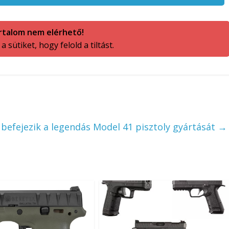
rtalom nem elérhető!
 sütiket, hogy felold a tiltást.
efejezik a legendás Model 41 pisztoly gyártását
→