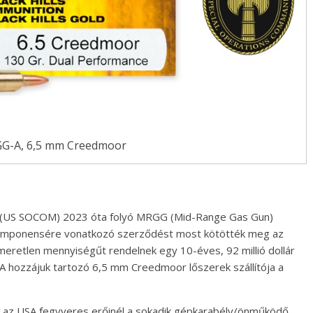
-A, 6,5 mm Creedmoor
g (US SOCOM) 2023 óta folyó MRGG (Mid-Range Gas Gun)
omponensére vonatkozó szerződést most kötötték meg az
retlen mennyiségűt rendelnek egy 10-éves, 92 millió dollár
A hozzájuk tartozó 6,5 mm Creedmoor lőszerek szállítója a
 az USA fegyveres erőinél a sokadik gépkarabély/önműködő