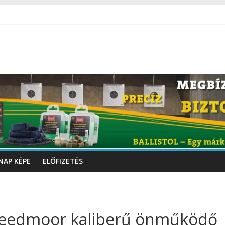
NAP KÉPE
ELŐFIZETÉS
eedmoor kaliberű önműködő