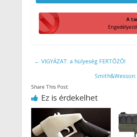
A ta
Engedélyezd a
←
VIGYÁZAT: a hülyeség FERTŐZŐ!
Smith&Wesson: b
Share This Post:
Ez is érdekelhet