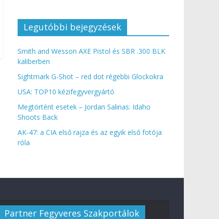
Legutóbbi bejegyzések
Smith and Wesson AXE Pistol és SBR .300 BLK
kaliberben
Sightmark G-Shot – red dot régebbi Glockokra
USA: TOP10 kézifegyvergyártó
Megtörtént esetek – Jordan Salinas: Idaho
Shoots Back
AK-47: a CIA első rajza és az egyik első fotója
róla
Partner Fegyveres Szakportálok