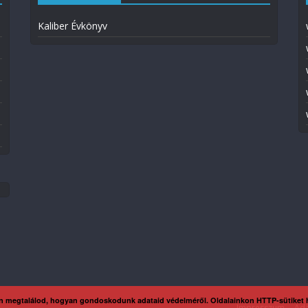
Kaliber Évkönyv
n megtalálod, hogyan gondoskodunk adataid védelméről. Oldalainkon HTTP-sütiket
Impresszum
Ada