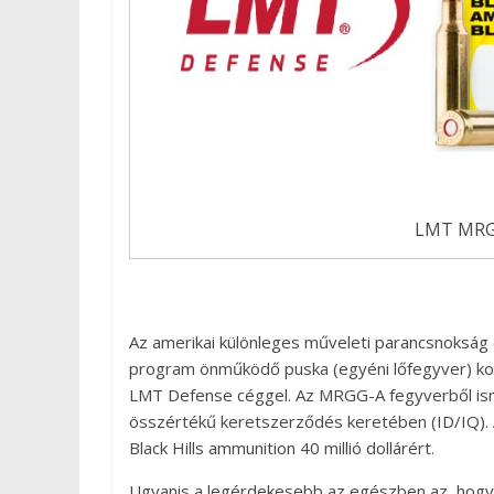
LMT MRGG
Az amerikai különleges műveleti parancsnoksá
program önműködő puska (egyéni lőfegyver) k
LMT Defense céggel. Az MRGG-A fegyverből isme
összértékű keretszerződés keretében (ID/IQ). 
Black Hills ammunition 40 millió dollárért.
Ugyanis a legérdekesebb az egészben az, hogy