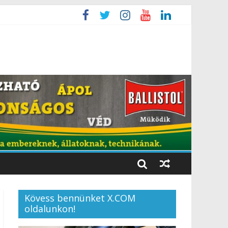
Kövess bennünket X.COM
oldalunkon!