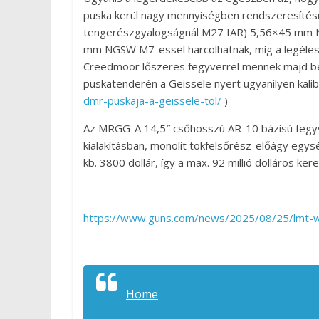
puska kerül nagy mennyiségben rendszeresítésre
tengerészgyalogságnál M27 IAR) 5,56×45 mm NA
mm NGSW M7-essel harcolhatnak, míg a legél
Creedmoor lőszeres fegyverrel mennek majd 
puskatenderén a Geissele nyert ugyanilyen kali
dmr-puskaja-a-geissele-tol/
)
Az MRGG-A 14,5″ csőhosszú AR-10 bázisú fegyve
kialakításban, monolit tokfelsőrész-előágy egy
kb. 3800 dollár, így a max. 92 millió dolláros k
https://www.guns.com/news/2025/08/25/lmt-wi
Home