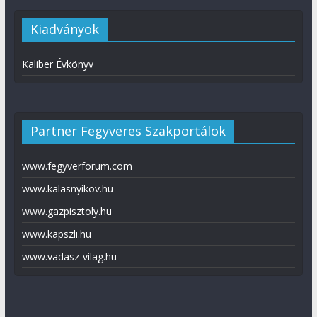
Kiadványok
Kaliber Évkönyv
Partner Fegyveres Szakportálok
www.fegyverforum.com
www.kalasnyikov.hu
www.gazpisztoly.hu
www.kapszli.hu
www.vadasz-vilag.hu