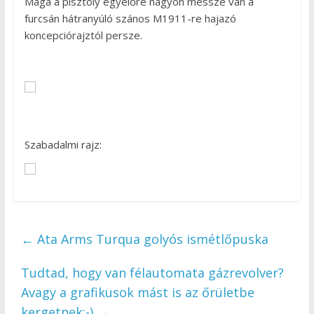
Maga a pisztoly egyelőre nagyon messze van a
furcsán hátranyúló szános M1911-re hajazó
koncepciórajztól persze.
Szabadalmi rajz:
←
Ata Arms Turqua golyós ismétlőpuska
Tudtad, hogy van félautomata gázrevolver?
Avagy a grafikusok mást is az őrületbe
kergetnek:-)
→