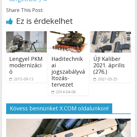
Share This Post:
Ez is érdekelhet
Lengyel PKM
Haditechnik
ÚJ! Kaliber
modernizáci
ai
2021. április
ó
jogszabályvá
(276.)
ltozás-
2015-09-13
2021-03-25
tervezet
2014-04-08
Kövess bennünket X.COM oldalunkon!