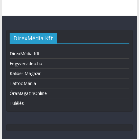
DirexMédia Kft
DirexMédia Kft.
Fegyvervideo.hu
Kaliber Magazin
TattooMánia
ÓraMagazinOnline
Túlélés