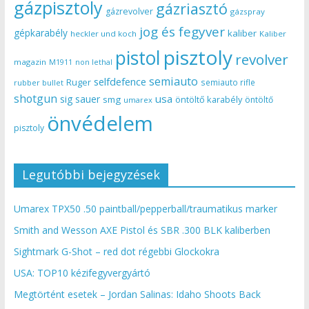
gázpisztoly
gázriasztó
gázrevolver
gázspray
jog és fegyver
gépkarabély
kaliber
heckler und koch
Kaliber
pisztoly
pistol
revolver
magazin
non lethal
M1911
semiauto
selfdefence
Ruger
semiauto rifle
rubber bullet
shotgun
usa
sig sauer
smg
öntöltő karabély
öntöltő
umarex
önvédelem
pisztoly
Legutóbbi bejegyzések
Umarex TPX50 .50 paintball/pepperball/traumatikus marker
Smith and Wesson AXE Pistol és SBR .300 BLK kaliberben
Sightmark G-Shot – red dot régebbi Glockokra
USA: TOP10 kézifegyvergyártó
Megtörtént esetek – Jordan Salinas: Idaho Shoots Back