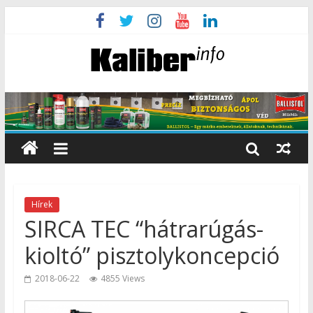
Hírek
SIRCA TEC “hátrarúgás-
kioltó” pisztolykoncepció
2018-06-22
4855 Views