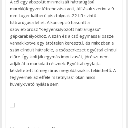
A cél egy abszolút minimalizált hátrarúgású
maroklőfegyver létrehozása volt, állításuk szerint a 9
mm Luger kaliberű pisztolynak .22 LR szintű
hátrarúgása lehet. A koncepció hasonlít a
szovjet/orosz “kiegyensúlyozott hátrarúgású”
gépkarabélyokhoz. A szán és a cső egymással össze
vannak kötve egy áttételen keresztül, és miközben a
szán elindult hátrafele, a csőszerkezet egyúttal elindul
előre. Így kioltják egymás impulzusát, jórészt nem
adják át a markolati résznek. Egyúttal egyfajta
késleltetett tömegzáras megoldásnak is tekinthető. A
fegyvernek az efféle “szétnyílás” okán nincs
hüvelykivető nyílása sem.