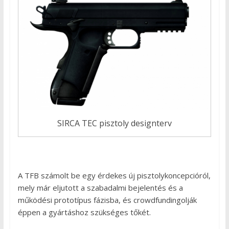
SIRCA TEC pisztoly designterv
A TFB számolt be egy érdekes új pisztolykoncepcióról,
mely már eljutott a szabadalmi bejelentés és a
működési prototípus fázisba, és crowdfundingolják
éppen a gyártáshoz szükséges tőkét.