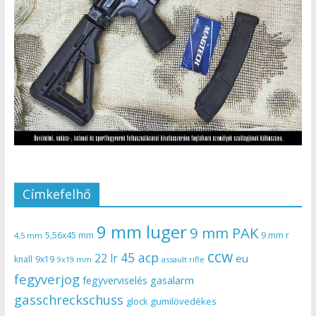
Címkefelhő
9 mm luger
9 mm PAK
5,56x45 mm
9 mm r
4,5 mm
ccw
45 acp
22 lr
eu
knall
9x19
9x19 mm
assault rifle
fegyverjog
gasalarm
fegyverviselés
gasschreckschuss
gumilövedékes
glock