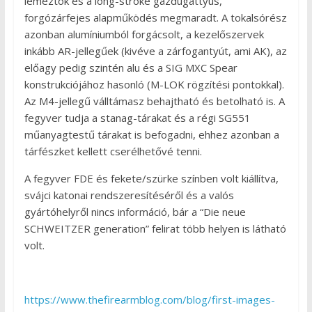
lemeztok és a long-stroke gázdugattyús,
forgózárfejes alapműködés megmaradt. A tokalsórész
azonban alumíniumból forgácsolt, a kezelőszervek
inkább AR-jellegűek (kivéve a zárfogantyút, ami AK), az
előagy pedig szintén alu és a SIG MXC Spear
konstrukciójához hasonló (M-LOK rögzítési pontokkal).
Az M4-jellegű válltámasz behajtható és betolható is. A
fegyver tudja a stanag-tárakat és a régi SG551
műanyagtestű tárakat is befogadni, ehhez azonban a
tárfészket kellett cserélhetővé tenni.
A fegyver FDE és fekete/szürke színben volt kiállítva,
svájci katonai rendszeresítéséről és a valós
gyártóhelyről nincs információ, bár a “Die neue
SCHWEITZER generation” felirat több helyen is látható
volt.
https://www.thefirearmblog.com/blog/first-images-