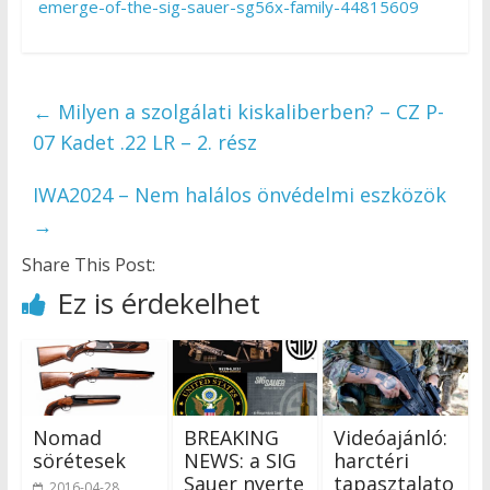
emerge-of-the-sig-sauer-sg56x-family-44815609
←
Milyen a szolgálati kiskaliberben? – CZ P-
07 Kadet .22 LR – 2. rész
IWA2024 – Nem halálos önvédelmi eszközök
→
Share This Post:
Ez is érdekelhet
Nomad
BREAKING
Videóajánló:
sörétesek
NEWS: a SIG
harctéri
Sauer nyerte
tapasztalato
2016-04-28