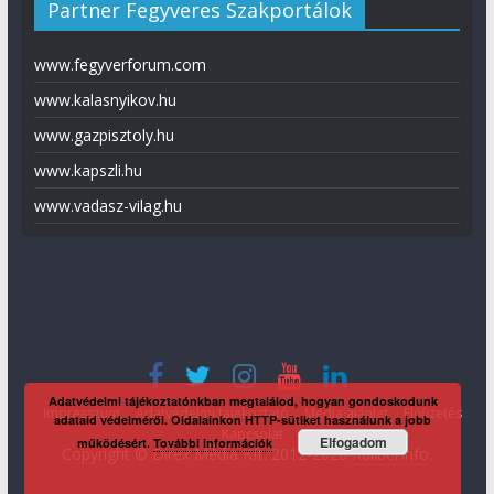
Partner Fegyveres Szakportálok
www.fegyverforum.com
www.kalasnyikov.hu
www.gazpisztoly.hu
www.kapszli.hu
www.vadasz-vilag.hu
Adatvédelmi tájékoztatónkban megtalálod, hogyan gondoskodunk
Impresszum
Adatvédelmi tájékoztató
Média ajánlat
Előfizetés
adataid védelméről. Oldalainkon HTTP-sütiket használunk a jobb
Kapcsolat
Elfogadom
működésért.
További információk
Copyright © Direx Média Kft. 2012-2026
KaliberInfo
.