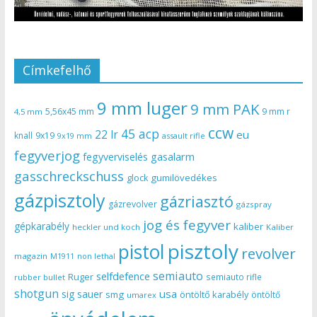
Címkefelhő
9 mm luger
9 mm PAK
5,56x45 mm
9 mm r
4,5 mm
ccw
45 acp
22 lr
eu
knall
9x19
9x19 mm
assault rifle
fegyverjog
gasalarm
fegyverviselés
gasschreckschuss
gumilövedékes
glock
gázpisztoly
gázriasztó
gázrevolver
gázspray
jog és fegyver
gépkarabély
kaliber
heckler und koch
Kaliber
pisztoly
pistol
revolver
magazin
non lethal
M1911
semiauto
selfdefence
Ruger
semiauto rifle
rubber bullet
shotgun
usa
sig sauer
smg
öntöltő karabély
öntöltő
umarex