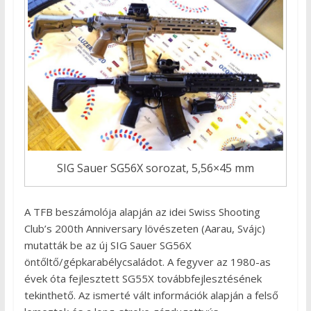
SIG Sauer SG56X sorozat, 5,56×45 mm
A TFB beszámolója alapján az idei Swiss Shooting
Club’s 200th Anniversary lövészeten (Aarau, Svájc)
mutatták be az új SIG Sauer SG56X
öntőltő/gépkarabélycsaládot. A fegyver az 1980-as
évek óta fejlesztett SG55X továbbfejlesztésének
tekinthető. Az ismerté vált információk alapján a felső