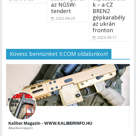
az NGSW-
k – a CZ
tendert
BREN2
gépkarabély
2022-04-20
az ukrán
fronton
2023-09-17
Kövess bennünket X.COM oldalunkon!