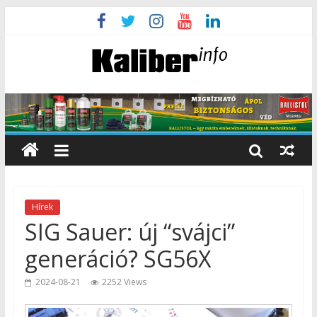
Hírek
SIG Sauer: új “svájci”
generáció? SG56X
2024-08-21
2252 Views