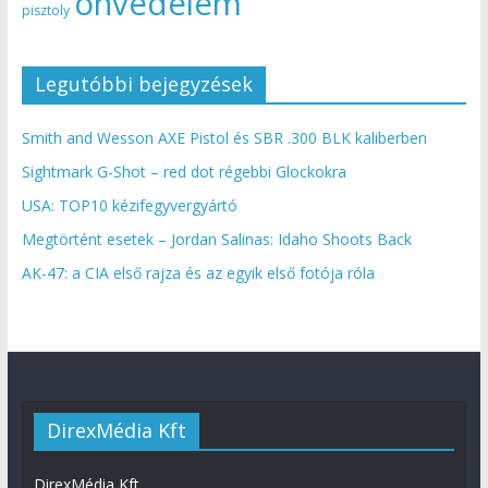
önvédelem
pisztoly
Legutóbbi bejegyzések
Smith and Wesson AXE Pistol és SBR .300 BLK kaliberben
Sightmark G-Shot – red dot régebbi Glockokra
USA: TOP10 kézifegyvergyártó
Megtörtént esetek – Jordan Salinas: Idaho Shoots Back
AK-47: a CIA első rajza és az egyik első fotója róla
DirexMédia Kft
DirexMédia Kft.