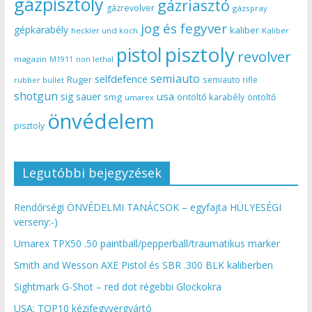
gázpisztoly
gázriasztó
gázrevolver
gázspray
jog és fegyver
gépkarabély
kaliber
heckler und koch
Kaliber
pisztoly
pistol
revolver
magazin
non lethal
M1911
semiauto
selfdefence
Ruger
semiauto rifle
rubber bullet
shotgun
usa
sig sauer
smg
öntöltő karabély
öntöltő
umarex
önvédelem
pisztoly
Legutóbbi bejegyzések
Rendőrségi ÖNVÉDELMI TANÁCSOK – egyfajta HÜLYESÉGI
verseny:-)
Umarex TPX50 .50 paintball/pepperball/traumatikus marker
Smith and Wesson AXE Pistol és SBR .300 BLK kaliberben
Sightmark G-Shot – red dot régebbi Glockokra
USA: TOP10 kézifegyvergyártó