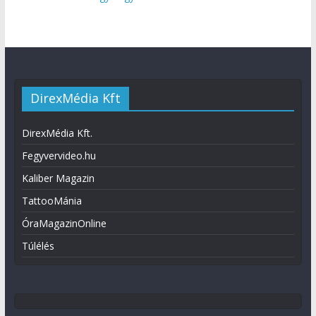
DirexMédia Kft
DirexMédia Kft.
Fegyvervideo.hu
Kaliber Magazin
TattooMánia
ÓraMagazinOnline
Túlélés