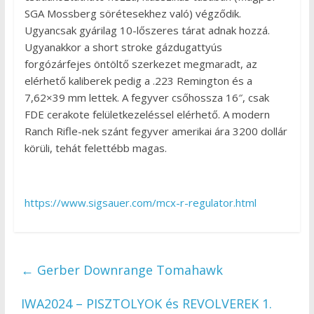
SGA Mossberg sörétesekhez való) végződik.
Ugyancsak gyárilag 10-lőszeres tárat adnak hozzá.
Ugyanakkor a short stroke gázdugattyús
forgózárfejes öntöltő szerkezet megmaradt, az
elérhető kaliberek pedig a .223 Remington és a
7,62×39 mm lettek. A fegyver csőhossza 16″, csak
FDE cerakote felületkezeléssel elérhető. A modern
Ranch Rifle-nek szánt fegyver amerikai ára 3200 dollár
körüli, tehát felettébb magas.
https://www.sigsauer.com/mcx-r-regulator.html
←
Gerber Downrange Tomahawk
IWA2024 – PISZTOLYOK és REVOLVEREK 1.