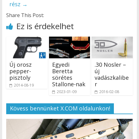
rész
→
Share This Post:
Ez is érdekelhet
Új orosz
Egyedi
.30 Nosler –
pepper-
Beretta
új
pisztoly
sörétes
vadászkalibe
Stallone-nak
r
2014-08-19
2023-01-09
2016-02-08
Kövess bennünket X.COM oldalunkon!