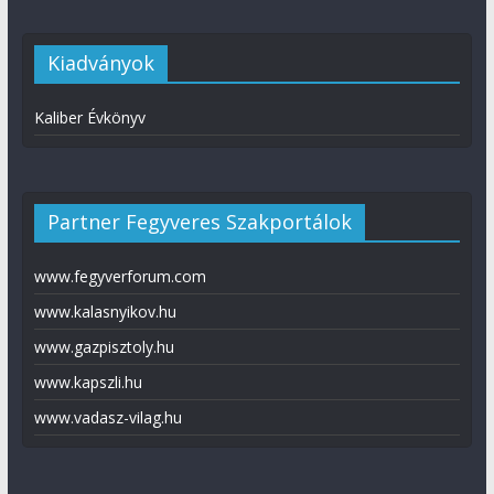
Kiadványok
Kaliber Évkönyv
Partner Fegyveres Szakportálok
www.fegyverforum.com
www.kalasnyikov.hu
www.gazpisztoly.hu
www.kapszli.hu
www.vadasz-vilag.hu