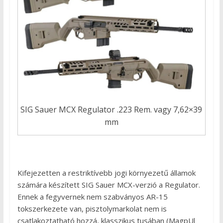
SIG Sauer MCX Regulator .223 Rem. vagy 7,62×39
mm
Kifejezetten a restriktívebb jogi környezetű államok
számára készített SIG Sauer MCX-verzió a Regulator.
Ennek a fegyvernek nem szabványos AR-15
tokszerkezete van, pisztolymarkolat nem is
csatlakoztatható hozzá, klasszikus tusában (MagpUl