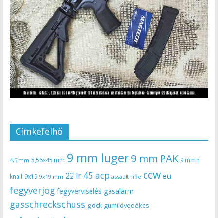
Címkefelhő
9 mm luger
9 mm PAK
5,56x45 mm
9 mm r
4,5 mm
ccw
45 acp
22 lr
eu
knall
9x19
9x19 mm
assault rifle
fegyverjog
gasalarm
fegyverviselés
gasschreckschuss
gumilövedékes
glock