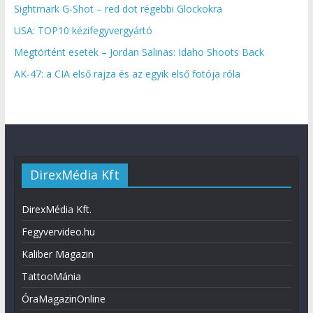
Sightmark G-Shot – red dot régebbi Glockokra
USA: TOP10 kézifegyvergyártó
Megtörtént esetek – Jordan Salinas: Idaho Shoots Back
AK-47: a CIA első rajza és az egyik első fotója róla
DirexMédia Kft
DirexMédia Kft.
Fegyvervideo.hu
Kaliber Magazin
TattooMánia
ÓraMagazinOnline