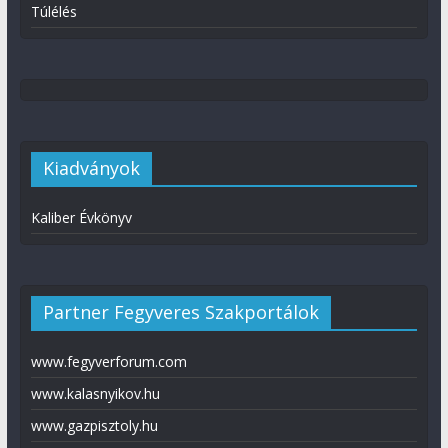
Túlélés
Kiadványok
Kaliber Évkönyv
Partner Fegyveres Szakportálok
www.fegyverforum.com
www.kalasnyikov.hu
www.gazpisztoly.hu