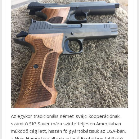
Az egykor tradicionális német-svájci kooperációnak
számító SIG Sauer mára szinte teljesen Amerikában
működő cég lett, hiszen fő gyártóbázisuk az USA-ban,
a New Hampshire államban levő Exeterben található.