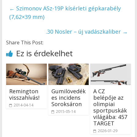
←
Szimonov ASz-19P kísérleti gépkarabély
(7,62×39 mm)
.30 Nosler – új vadászkaliber
→
Share This Post:
Ez is érdekelhet
Remington
Gumilövedék
A CZ
visszahívás!
es incidens
belépője az
Soroksáron
olimpiai
2014-04-14
sportpuskák
2015-05-14
világába: 457
TARGET
2026-01-29