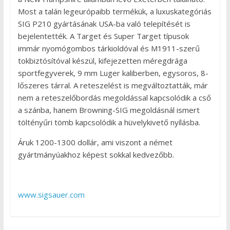
Most a talán legeurópaibb termékük, a luxuskategóriás
SIG P210 gyártásának USA-ba való telepítését is
bejelentették. A Target és Super Target típusok
immár nyomógombos tárkioldóval és M1911-szerű
tokbiztósítóval készül, kifejezetten méregdrága
sportfegyverek, 9 mm Luger kaliberben, egysoros, 8-
lőszeres tárral. A reteszelést is megváltoztatták, már
nem a reteszelőbordás megoldással kapcsolódik a cső
a szánba, hanem Browning-SIG megoldásnál ismert
töltényűri tömb kapcsolódik a hüvelykivető nyílásba.
Áruk 1200-1300 dollár, ami viszont a német
gyártmányúakhoz képest sokkal kedvezőbb.
www.sigsauer.com