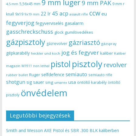
9 mm luger
9 mm PAK
5,56x45 mm
9 mm r
4,5 mm
ccw
45 acp
22 lr
eu
knall
9x19
9x19 mm
assault rifle
fegyverjog
gasalarm
fegyverviselés
gasschreckschuss
gumilövedékes
glock
gázpisztoly
gázriasztó
gázrevolver
gázspray
jog és fegyver
gépkarabély
kaliber
heckler und koch
Kaliber
pisztoly
pistol
revolver
magazin
non lethal
M1911
semiauto
selfdefence
Ruger
semiauto rifle
rubber bullet
shotgun
usa
sig sauer
smg
öntöltő karabély
öntöltő
umarex
önvédelem
pisztoly
Legutóbbi bejegyzések
Smith and Wesson AXE Pistol és SBR .300 BLK kaliberben