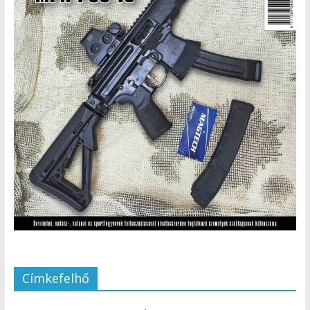
Címkefelhő