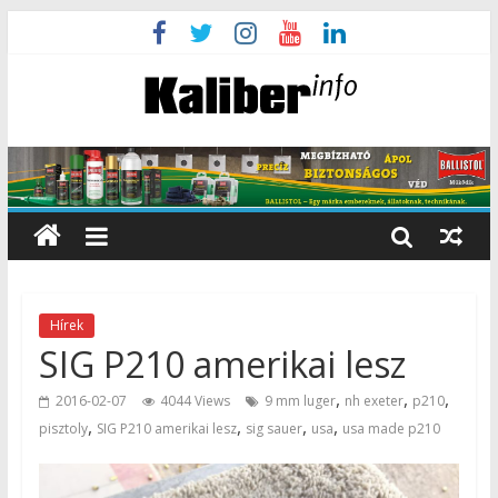
Hírek
SIG P210 amerikai lesz
,
,
,
2016-02-07
4044 Views
9 mm luger
nh exeter
p210
,
,
,
,
pisztoly
SIG P210 amerikai lesz
sig sauer
usa
usa made p210